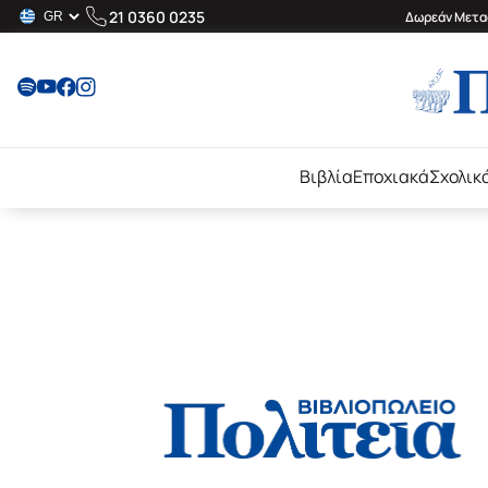
21 0360 0235
Δωρεάν Μεταφ
Βιβλία
Εποχιακά
Σχολικ