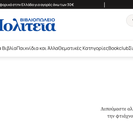
|
ορικά στην Ελλάδα για αγορές άνω των 30€
ά Βιβλία
Παιχνίδια και Άλλα
Θεματικές Κατηγορίες
Bookclub
Σ
Λυπούμαστε αλλ
την φτιάχνο