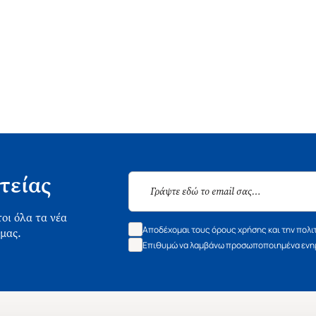
τείας
οι όλα τα νέα
Αποδέχομαι τους όρους χρήσης και την πολι
 μας.
Επιθυμώ να λαμβάνω προσωποποιημένα ενημ