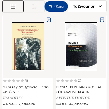
Ταξινόμηση
Φίλτρα
(
0
)
(
0
)
"Φύγετε γιατί έρχονται..." "Ίκνι
KEYNES, ΚΕΙΝΣΙΑΝΙΣΜΟΣ ΚΑΙ
Ψε Βίνιν..."
ΣΟΣΙΑΛΔΗΜΟΚΡΑΤΙΑ
Δόμβραινα, Θίσβη, Χώστια, το
ΣΥΛΛΟΓΙΚΟ
ΑΡΓΕΙΤΗΣ ΓΙΩΡΓΟΣ
κάψιμο τριών χωρίων, Βοιωτία,
Κωδ. Πολιτείας
:
0720-0150
Κωδ. Πολιτείας
:
3230-2764
Αύγουστος 1943