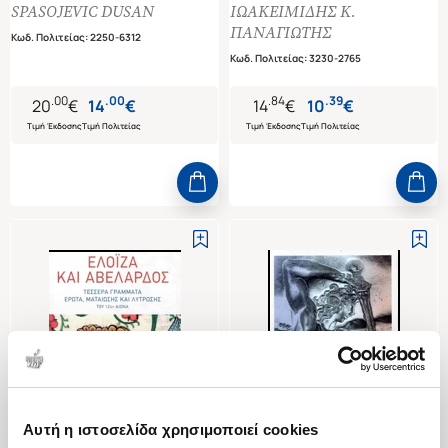
κράτους και η παλιγγενεσία του
ΕΥΡΩΠΗΣ - ΠΕΝΗΝΤΑ ΧΡΟΝΙΑ
SPASOJEVIC DUSAN
ΙΩΑΚΕΙΜΙΔΗΣ Κ.
έθνους
ΕΛΛΗΝΟΤΟΥΡΚΙΚΗΣ
ΠΑΝΑΓΙΩΤΗΣ
Κωδ. Πολιτείας
:
2250-6312
ΑΝΤΙΠΑΡΑΘΕΣΗΣ
Κωδ. Πολιτείας
:
3230-2765
.
00
.
00
.
84
.
39
20
€
14
€
14
€
10
€
Τιμή Έκδοσης
Τιμή Πολιτείας
Τιμή Έκδοσης
Τιμή Πολιτείας
Αυτή η ιστοσελίδα χρησιμοποιεί cookies