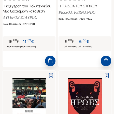
Η εξέγερση του Πολυτεχνείου
Η ΠΑΙΔΕΙΑ ΤΟΥ ΣΤΩΙΚΟΥ
Μία ξεχασμένη κατάθεση
PESSOA FERNANDO
ΛΥΓΕΡΟΣ ΣΤΑΥΡΟΣ
Κωδ. Πολιτείας
:
0920-1924
Κωδ. Πολιτείας
:
9701-0181
.
60
.
62
.
00
.
30
16
€
11
€
9
€
6
€
Τιμή Έκδοσης
Τιμή Πολιτείας
Τιμή Έκδοσης
Τιμή Πολιτείας