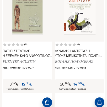
(
0
)
(
0
)
ΓΙΑΤΙ ΠΙΣΤΕΥΟΥΜΕ
ΔΥΝΑΜΙΚΗ ΑΝΤΙΣΤΑΣΗ
Η ΕΞΕΛΙΞΗ ΚΑΙ Ο ΑΝΘΡΩΠΙΝΟΣ
ΥΠΟΚΕΙΜΕΝΙΚΟΤΗΤΑ, ΠΟΛΙΤΙΚΗ
ΤΡΟΠΟΣ ΥΠΑΡΞΗΣ
ΒΙΑ ΚΑΙ ΑΝΤΙΔΙΚΤΑΤΟΡΙΚΟΣ
FUENTES AGUSTIN
ΒΟΓΛΗΣ ΠΟΛΥΜΕΡΗΣ
ΑΓΩΝΑΣ 1967-1974
Κωδ. Πολιτείας
:
1300-0277
Κωδ. Πολιτείας
:
0170-0853
.
02
.
61
.
00
.
00
18
€
12
€
20
€
14
€
Τιμή Έκδοσης
Τιμή Πολιτείας
Τιμή Έκδοσης
Τιμή Πολιτείας