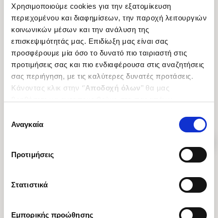
Χρησιμοποιούμε cookies για την εξατομίκευση
περιεχομένου και διαφημίσεων, την παροχή λειτουργιών
(
1
)
(
0
)
κοινωνικών μέσων και την ανάλυση της
Ελοΐζα και Αβελάρδος
ΕΝΑ ΕΛΛΗΝΙΚΟ ΚΡΑΤΟΣ ΥΠΟ
επισκεψιμότητάς μας. Επιδίωξη μας είναι σας
Τέσσερα γράμματα έρωτα,
ΔΙΑΜΟΡΦΩΣΗ
ματαίωσης και λύτρωσης του
ΟΙ ΑΠΑΡΧΕΣ ΤΗΣ ΜΥΚΗΝΑΙΚΗΣ
προσφέρουμε μία όσο το δυνατό πιο ταιριαστή στις
ABELARD PIERRE
DAVIS L. JACK
12ου αιώνα
ΠΥΛΟΥ
προτιμήσεις σας και πιο ενδιαφέρουσα στις αναζητήσεις
Κωδ. Πολιτείας
:
9701-0262
Κωδ. Πολιτείας
:
3351-0764
σας περιήγηση, με τις καλύτερες δυνατές προτάσεις.
Κάνοντας κλικ στην ‘’
Αποδοχή όλων
’’ θα μας
.
70
.
39
.
00
.
50
7
€
5
€
25
€
17
€
βοηθήσετε να ανταποκριθούμε στα παραπάνω.
Μπορείτε επίσης να επεξεργαστείτε ποια cookies σας
Τιμή Έκδοσης
Τιμή Πολιτείας
Τιμή Έκδοσης
Τιμή Πολιτείας
Επιλογή
ενδιαφέρουν και να επιλέξετε από τα παρακάτω με την
Αναγκαία
συγκατάθεσης
‘’
Αποδοχή επιλογών
΄΄και να ενημερωθείτε σχετικά με
τα cookies στην ‘’Προβολή λεπτομερειών’’.
Προτιμήσεις
Στατιστικά
Εμπορικής προώθησης