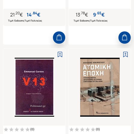
.
20
.
84
.
78
.
65
21
€
14
€
13
€
9
€
Τιμή Έκδοσης
Τιμή Πολιτείας
Τιμή Έκδοσης
Τιμή Πολιτείας
(
0
)
(
0
)