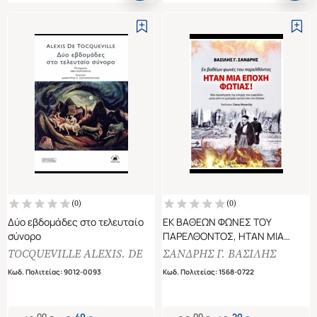
(
0
)
(
0
)
Δύο εβδομάδες στο τελευταίο
ΕΚ ΒΑΘΕΩΝ ΦΩΝΕΣ ΤΟΥ
σύνορο
ΠΑΡΕΛΘΟΝΤΟΣ, ΗΤΑΝ ΜΙΑ
ΕΠΟΧΗ ΦΩΤΙΑΣ!
TOCQUEVILLE ALEXIS. DE
ΣΑΝΔΡΗΣ Γ. ΒΑΣΙΛΗΣ
ΜΙΑ ΠΡΟΣΕΓΓΙΣΗ ΤΗΣ ΕΠΟΧΗΣ
Κωδ. Πολιτείας
:
9012-0093
Κωδ. Πολιτείας
:
1568-0722
ΤΟΥ ΕΜΦΥΛΙΟΥ ΜΕΣΑ ΑΠΟ ΤΙΣ
ΕΜΠΕΙΡΙΕΣ ΑΥΤΩΝ ΠΟΥ ΤΟΝ
ΕΖΗΣΑΝ
.
00
.
40
.
00
.
20