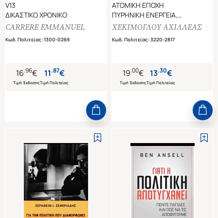
V13
ΑΤΟΜΙΚΗ ΕΠΟΧΗ
ΔΙΚΑΣΤΙΚΟ ΧΡΟΝΙΚΟ
ΠΥΡΗΝΙΚΗ ΕΝΕΡΓΕΙΑ,
ΑΝΤΙΔΡΑΣΤΗΡΕΣ ΚΑΙ ΟΥΡΑΝΙΟ
CARRERE EMMANUEL
ΧΕΚΙΜΟΓΛΟΥ ΑΧΙΛΛΕΑΣ
ΣΤΗΝ ΕΛΛΑΔΑ ΤΟΥ 20ού ΑΙΩΝΑ
Κωδ. Πολιτείας
:
1300-0269
Κωδ. Πολιτείας
:
3220-2817
.
96
.
87
.
00
.
30
16
€
11
€
19
€
13
€
Τιμή Έκδοσης
Τιμή Πολιτείας
Τιμή Έκδοσης
Τιμή Πολιτείας