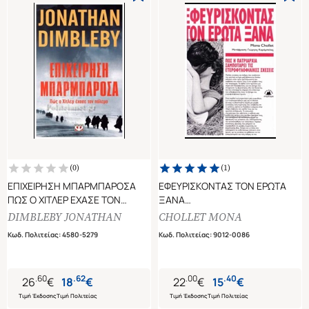
(
0
)
(
1
)
ΕΠΙΧΕΙΡΗΣΗ ΜΠΑΡΜΠΑΡΟΣΑ
ΕΦΕΥΡΙΣΚΟΝΤΑΣ ΤΟΝ ΕΡΩΤΑ
ΠΩΣ Ο ΧΙΤΛΕΡ ΕΧΑΣΕ ΤΟΝ
ΞΑΝΑ
ΠΟΛΕΜΟ
ΠΩΣ Η ΠΑΤΡΙΑΡΧΙΑ
DIMBLEBY JONATHAN
CHOLLET MONA
ΣΑΜΠΟΤΑΡΕΙ ΤΙΣ
Κωδ. Πολιτείας
:
4580-5279
Κωδ. Πολιτείας
:
9012-0086
ΕΤΕΡΟΦΥΛΟΦΙΛΙΚΕΣ ΣΧΕΣΕΙΣ
.
60
.
62
.
00
.
40
26
€
18
€
22
€
15
€
Τιμή Έκδοσης
Τιμή Πολιτείας
Τιμή Έκδοσης
Τιμή Πολιτείας