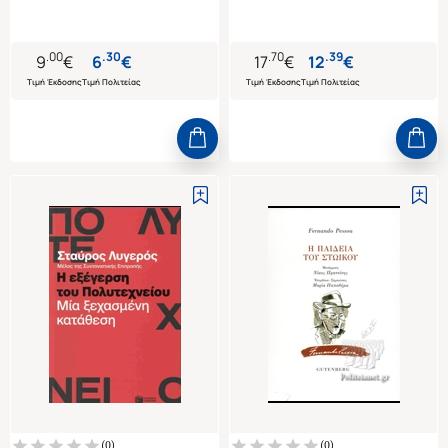
.
00
.
30
.
70
.
39
9
€
6
€
17
€
12
€
Τιμή Έκδοσης
Τιμή Πολιτείας
Τιμή Έκδοσης
Τιμή Πολιτείας
(
0
)
(
0
)