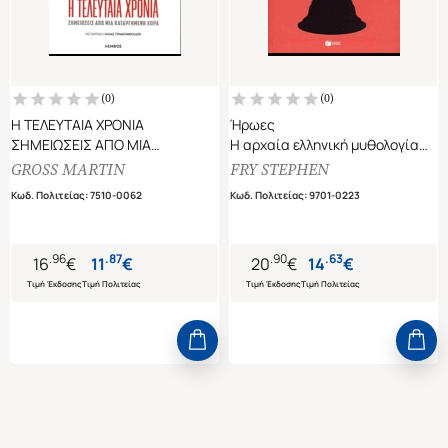
(
0
)
(
0
)
Η ΤΕΛΕΥΤΑΙΑ ΧΡΟΝΙΑ
Ήρωες
ΣΗΜΕΙΩΣΕΙΣ ΑΠΟ ΜΙΑ
Η αρχαία ελληνική μυθολογία
ΚΑΤΑΡΓΗΜΕΝΗ ΧΩΡΑ
αλλιώς
GROSS MARTIN
FRY STEPHEN
Κωδ. Πολιτείας
:
7510-0062
Κωδ. Πολιτείας
:
9701-0223
.
96
.
87
.
90
.
63
16
€
11
€
20
€
14
€
Τιμή Έκδοσης
Τιμή Πολιτείας
Τιμή Έκδοσης
Τιμή Πολιτείας