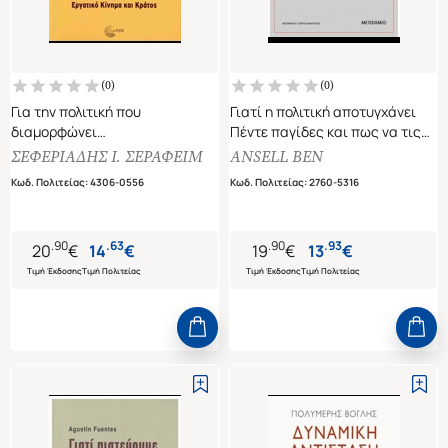
(
0
)
(
0
)
Για την πολιτική που
Γιατί η πολιτική αποτυγχάνει
διαμορφώνει
Πέντε παγίδες και πως να τις
Εργατικό κίνημα και κράτος
αποφύγουμε
ΣΕΦΕΡΙΑΔΗΣ Ι. ΣΕΡΑΦΕΙΜ
ANSELL BEN
Κωδ. Πολιτείας
:
4306-0556
Κωδ. Πολιτείας
:
2760-5316
.
90
.
63
.
90
.
93
20
€
14
€
19
€
13
€
Τιμή Έκδοσης
Τιμή Πολιτείας
Τιμή Έκδοσης
Τιμή Πολιτείας