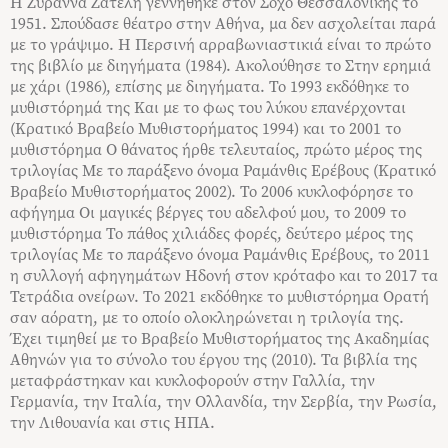
Η Ζυράννα Ζατέλη γεννήθηκε στον Σοχό Θεσσαλονίκης το
1951. Σπούδασε θέατρο στην Αθήνα, μα δεν ασχολείται παρά
με το γράψιμο. Η Περσινή αρραβωνιαστικιά είναι το πρώτο
της βιβλίο με διηγήματα (1984). Ακολούθησε το Στην ερημιά
με χάρι (1986), επίσης με διηγήματα. Το 1993 εκδόθηκε το
μυθιστόρημά της Και με το φως του λύκου επανέρχονται
(Κρατικό Βραβείο Μυθιστορήματος 1994) και το 2001 το
μυθιστόρημα Ο θάνατος ήρθε τελευταίος, πρώτο μέρος της
τριλογίας Με το παράξενο όνομα Ραμάνθις Ερέβους (Κρατικό
Βραβείο Μυθιστορήματος 2002). Το 2006 κυκλοφόρησε το
αφήγημα Οι μαγικές βέργες του αδελφού μου, το 2009 το
μυθιστόρημα Το πάθος χιλιάδες φορές, δεύτερο μέρος της
τριλογίας Με το παράξενο όνομα Ραμάνθις Ερέβους, το 2011
η συλλογή αφηγημάτων Ηδονή στον κρόταφο και το 2017 τα
Τετράδια ονείρων. Το 2021 εκδόθηκε το μυθιστόρημα Ορατή
σαν αόρατη, με το οποίο ολοκληρώνεται η τριλογία της.
Έχει τιμηθεί με το Βραβείο Μυθιστορήματος της Ακαδημίας
Αθηνών για το σύνολο του έργου της (2010). Τα βιβλία της
μεταφράστηκαν και κυκλοφορούν στην Γαλλία, την
Γερμανία, την Ιταλία, την Ολλανδία, την Σερβία, την Ρωσία,
την Λιθουανία και στις ΗΠΑ.