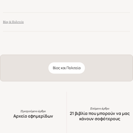
σαν σπάνια κύλικα. Οι ιστορίες αυτής της συλλογής έχουν κάτι
από την απόκρυφη γοητεία των νευμάτων της ιέρειας και την
αινιγματική επίδραση των φίλτρων. (Από την παρουσίαση στο
οπισθόφυλλο του βιβλίου)
Βίος & Πολιτεία
Βίος και Πολιτεία
Επόμενο άρθρο
Προηγούμενο άρθρο
21 βιβλία που μπορούν να μας
Αρχείο εφημερίδων
κάνουν σοφότερους