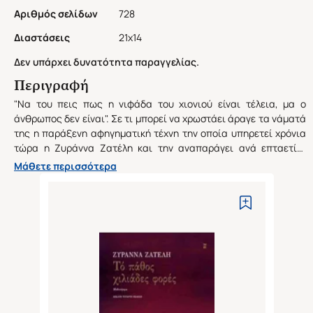
Αριθμός σελίδων
728
Διαστάσεις
21x14
Δεν υπάρχει δυνατότητα παραγγελίας.
Περιγραφή
"Να του πεις πως η νιφάδα του χιονιού είναι τέλεια, μα ο
άνθρωπος δεν είναι". Σε τι μπορεί να χρωστάει άραγε τα νάματά
της η παράξενη αφηγηματική τέχνη την οποία υπηρετεί χρόνια
τώρα η Ζυράννα Ζατέλη και την αναπαράγει ανά επταετία,
όπως γεννούν τα ελάφια; Μόνο "ασθενείς" ψυχές που
Μάθετε περισσότερα
ατενίζοντας το κενό είδαν τα πάντα, και μαζί το άρρητο
υπόλοιπο, έχουν τη δύναμη να καταφεύγουν με τόση πειθώ στο
λυκόφως των ασωμάτων για να βρουν τα μυστικά ριζώματα του
κόσμου. Δεν μιλάμε πλέον μόνο για Λογοτεχνία, καθότι κι αυτή
με τη σειρά της συνιστά εμπόδιο. Αλλά για μιαν ιερατική
κλεψιγαμία που ζει μονίμως σε κατάσταση ταραχώδους
πυρετού, ο οποίος διακόπτεται από τα σκιρτήματα μιας
υπεσχημένης κάθαρσης, για ιστορίες όπου ο θάνατος, ο έρωτας
και η παιδική ηλικία προβάλλουν σε όλες τους τις
μεταμορφώσεις, από τις πλέον αινιγματικές ή ανησυχαστικές