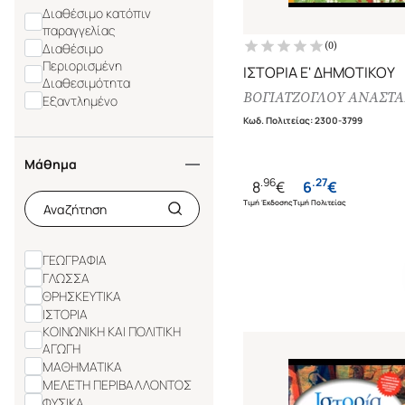
Διαθέσιμο κατόπιν
παραγγελίας
(
0
)
Διαθέσιμο
Περιορισμένη
ΙΣΤΟΡΙΑ Ε' ΔΗΜΟΤΙΚΟΥ
Διαθεσιμότητα
ΒΟΓΙΑΤΖΟΓΛΟΥ ΑΝΑΣΤΑ
Εξαντλημένο
Κωδ. Πολιτείας
:
2300-3799
Μάθημα
.
96
.
27
8
€
6
€
Τιμή Έκδοσης
Τιμή Πολιτείας
ΓΕΩΓΡΑΦΙΑ
ΓΛΩΣΣΑ
ΘΡΗΣΚΕΥΤΙΚΑ
ΙΣΤΟΡΙΑ
ΚΟΙΝΩΝΙΚΗ ΚΑΙ ΠΟΛΙΤΙΚΗ
ΑΓΩΓΗ
ΜΑΘΗΜΑΤΙΚΑ
ΜΕΛΕΤΗ ΠΕΡΙΒΑΛΛΟΝΤΟΣ
ΦΥΣΙΚΑ