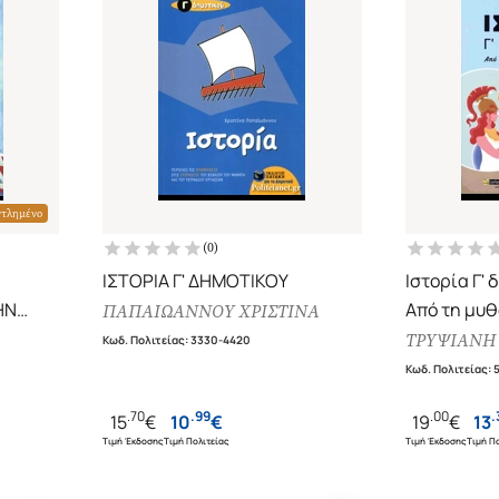
ντλημένο
(
0
)
ΙΣΤΟΡΙΑ Γ' ΔΗΜΟΤΙΚΟΥ
Ιστορία Γ' 
ΗΝ
Από τη μυθ
ΠΑΠΑΙΩΑΝΝΟΥ ΧΡΙΣΤΙΝΑ
ιστορία
ΤΡΥΨΙΑΝΗ
Κωδ. Πολιτείας
:
3330-4420
Κωδ. Πολιτείας
:
.
70
.
99
.
00
.
15
€
10
€
19
€
13
Τιμή Έκδοσης
Τιμή Πολιτείας
Τιμή Έκδοσης
Τιμή Πο