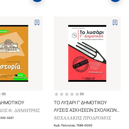
(
0
)
(
0
)
 ΔΗΜΟΤΙΚΟΥ
ΤΟ ΛΥΣΑΡΙ Γ' ΔΗΜΟΤΙΚΟΥ
ΛΥΣΕΙΣ ΑΣΚΗΣΕΩΝ ΣΧΟΛΙΚΩΝ
ΚΟΣ Θ. ΔΗΜΗΤΡΗΣ
ΒΙΒΛΙΩΝ (ΓΛΩΣΣΑ, ΙΣΤΟΡΙΑ,
ΜΙΧΑΛΑΚΗΣ ΠΡΟΔΡΟΜΟΣ
3330-3227
ΜΑΘΗΜΑΤΙΚΑ, ΜΕΛΕΤΗ,
Κωδ. Πολιτείας
:
7586-0000