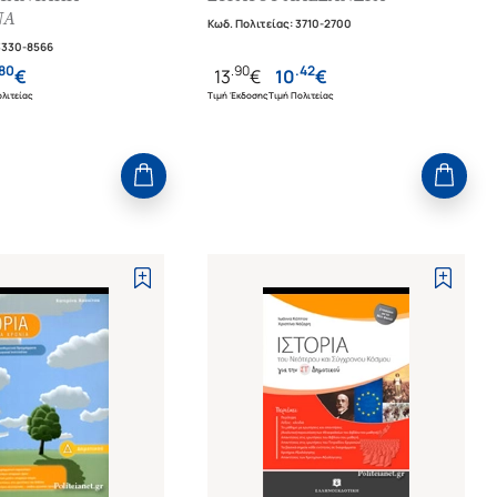
ΝΑ
Κωδ. Πολιτείας
:
3710-2700
3330-8566
80
.
90
.
42
€
13
€
10
€
λιτείας
Τιμή Έκδοσης
Τιμή Πολιτείας