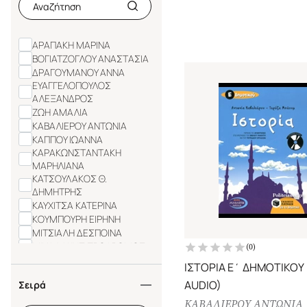
ΑΡΑΠΑΚΗ ΜΑΡΙΝΑ
ΒΟΓΙΑΤΖΟΓΛΟΥ ΑΝΑΣΤΑΣΙΑ
ΔΡΑΓΟΥΜΑΝΟΥ ΑΝΝΑ
ΕΥΑΓΓΕΛΟΠΟΥΛΟΣ
ΑΛΕΞΑΝΔΡΟΣ
ΖΩΗ ΑΜΑΛΙΑ
ΚΑΒΑΛΙΕΡΟΥ ΑΝΤΩΝΙΑ
ΚΑΠΠΟΥ ΙΩΑΝΝΑ
ΚΑΡΑΚΩΝΣΤΑΝΤΑΚΗ
ΜΑΡΗΛΙΑΝΑ
ΚΑΤΣΟΥΛΑΚΟΣ Θ.
ΔΗΜΗΤΡΗΣ
ΚΑΥΧΙΤΣΑ ΚΑΤΕΡΙΝΑ
ΚΟΥΜΠΟΥΡΗ ΕΙΡΗΝΗ
ΜΙΤΣΙΑΛΗ ΔΕΣΠΟΙΝΑ
ΜΙΧΑΛΑΚΗΣ ΠΡΟΔΡΟΜΟΣ
(
0
)
ΜΙΧΙΔΗ ΑΝΝΑ
ΙΣΤΟΡΙΑ Ε΄ ΔΗΜΟΤΙΚΟΥ
ΜΟΥΡΟΥΓΚΛΟΥ ΑΝΝΑ
AUDIO)
Σειρά
ΝΤΕΚΑΣΤΡΟ ΜΑΡΙΖΑ
ΠΑΠΑΙΩΑΝΝΟΥ ΧΡΙΣΤΙΝΑ
ΚΑΒΑΛΙΕΡΟΥ ΑΝΤΩΝΙΑ