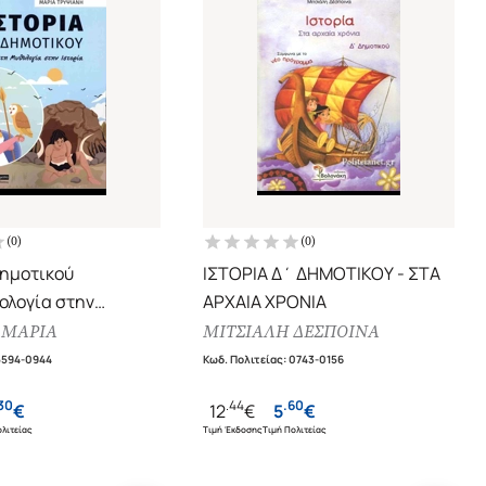
(
0
)
(
0
)
δημοτικού
ΙΣΤΟΡΙΑ Δ΄ ΔΗΜΟΤΙΚΟΥ - ΣΤΑ
ολογία στην
ΑΡΧΑΙΑ ΧΡΟΝΙΑ
 ΜΑΡΙΑ
ΜΙΤΣΙΑΛΗ ΔΕΣΠΟΙΝΑ
5594-0944
Κωδ. Πολιτείας
:
0743-0156
30
.
44
.
60
€
12
€
5
€
λιτείας
Τιμή Έκδοσης
Τιμή Πολιτείας