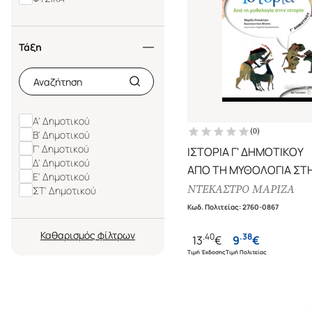
Τάξη
Α' Δημοτικού
(
0
)
Β' Δημοτικού
Γ' Δημοτικού
ΙΣΤΟΡΙΑ Γ' ΔΗΜΟΤΙΚΟΥ
Δ' Δημοτικού
ΑΠΟ ΤΗ ΜΥΘΟΛΟΓΙΑ ΣΤ
Ε' Δημοτικού
ΙΣΤΟΡΙΑ
ΝΤΕΚΑΣΤΡΟ ΜΑΡΙΖΑ
ΣΤ' Δημοτικού
Κωδ. Πολιτείας
:
2760-0867
Καθαρισμός
.
40
.
38
13
€
9
€
Τιμή Έκδοσης
Τιμή Πολιτείας