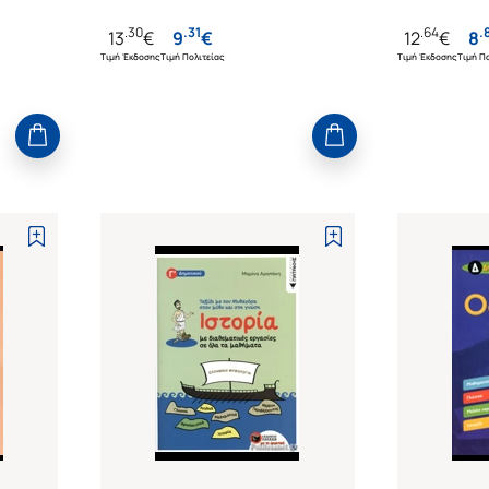
.
30
.
31
.
64
.
13
€
9
€
12
€
8
Τιμή Έκδοσης
Τιμή Πολιτείας
Τιμή Έκδοσης
Τιμή Πο