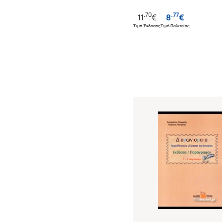
.
70
.
77
11
€
8
€
Τιμή Έκδοσης
Τιμή Πολιτείας