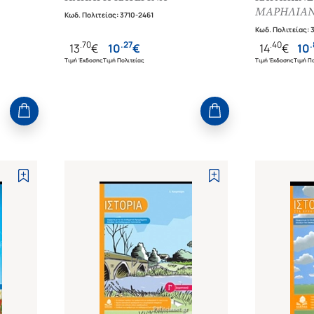
ΜΑΡΗΛΙΑ
Κωδ. Πολιτείας
:
3710-2461
Κωδ. Πολιτείας
:
.
70
.
27
.
40
.
13
€
10
€
14
€
10
Τιμή Έκδοσης
Τιμή Πολιτείας
Τιμή Έκδοσης
Τιμή Πο