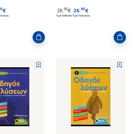
ΘΡΗΣΚΕΥΤΙΚΑ)
85
.
90
.
90
€
26
€
26
€
λιτείας
Τιμή Έκδοσης
Τιμή Πολιτείας