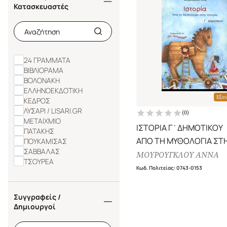
Κατασκευαστές
24 ΓΡΑΜΜΑΤΑ
ΒΙΒΛΙΟΡΑΜΑ
ΒΟΛΟΝΑΚΗ
ΕΛΛΗΝΟΕΚΔΟΤΙΚΗ
Εξα
ΚΕΔΡΟΣ
ΛΥΣΑΡΙ / LISARI.GR
(
0
)
ΜΕΤΑΙΧΜΙΟ
ΙΣΤΟΡΙΑ Γ΄ΔΗΜΟΤΙΚΟΥ
ΠΑΤΑΚΗΣ
ΑΠΟ ΤΗ ΜΥΘΟΛΟΓΙΑ ΣΤ
ΠΟΥΚΑΜΙΣΑΣ
ΣΑΒΒΑΛΑΣ
ΙΣΤΟΡΙΑ
ΜΟΥΡΟΥΓΚΛΟΥ ΑΝΝΑ
ΤΣΟΥΡΕΑ
Κωδ. Πολιτείας
:
0743-0153
Συγγραφείς /
Δημιουργοί