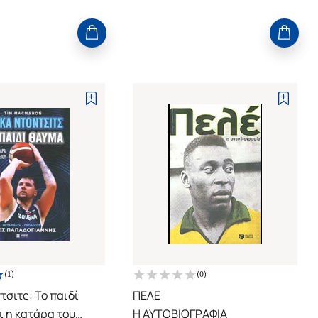
(
1
)
(
0
)
τσιτς: Το παιδί
ΠΕΛΕ
ι η κατάρα του
Η ΑΥΤΟΒΙΟΓΡΑΦΙΑ