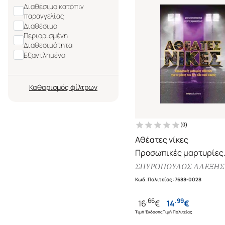
Διαθέσιμο κατόπιν
παραγγελίας
Διαθέσιμο
Περιορισμένη
Διαθεσιμότητα
Εξαντλημένο
Καθαρισμός
(
0
)
Αθέατες νίκες
Προσωπικές μαρτυρίες
αθλητών για τις μάχες 
ΣΠΥΡΟΠΟΥΛΟΣ ΑΛΕΞΗΣ
είδε ποτέ κανείς
Κωδ. Πολιτείας
:
7688-0028
.
66
.
99
16
€
14
€
Τιμή Έκδοσης
Τιμή Πολιτείας