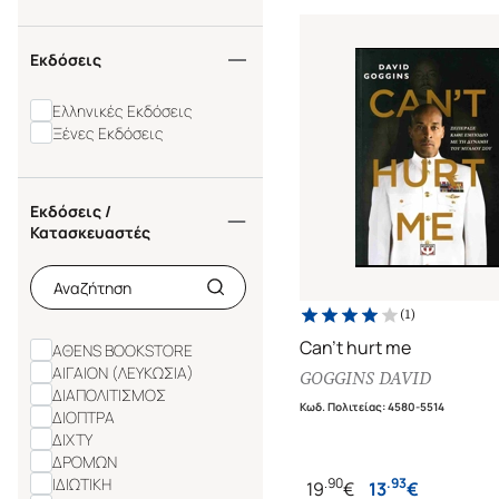
Εκδόσεις
Ελληνικές Εκδόσεις
Ξένες Εκδόσεις
Εκδόσεις /
Κατασκευαστές
(
1
)
Can't hurt me
ΑΘΕΝS BOOKSTORE
ΑΙΓΑΙΟΝ (ΛΕΥΚΩΣΙΑ)
GOGGINS DAVID
ΔΙΑΠΟΛΙΤΙΣΜΟΣ
Κωδ. Πολιτείας
:
4580-5514
ΔΙΟΠΤΡΑ
ΔΙΧΤΥ
ΔΡΟΜΩΝ
ΙΔΙΩΤΙΚΗ
.
90
.
93
19
€
13
€