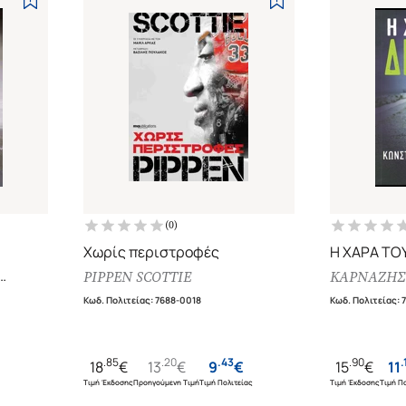
(
0
)
Χωρίς περιστροφές
Η ΧΑΡΑ ΤΟ
PIPPEN SCOTTIE
ΚΑΡΝΑΖΗΣ
που δεν
Κωδ. Πολιτείας
:
7688-0018
Κωδ. Πολιτείας
:
.
85
.
20
.
43
.
90
.
18
€
13
€
9
€
15
€
11
Τιμή Έκδοσης
Προηγούμενη Τιμή
Τιμή Πολιτείας
Τιμή Έκδοσης
Τιμή Πο