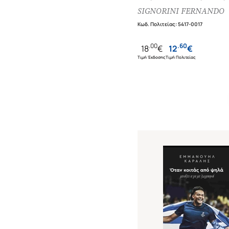
ΠΟΥ ΓΝΩΡΙΖΕ ΤΟΝ
SIGNORINI FERNANDO
ΜΑΡΑΝΤΟΝΑ ΚΑΛΥΤΕΡΑ
Κωδ. Πολιτείας
:
5417-0017
ΟΠΟΙΟΝΔΗΠΟΤΕ ΑΛΛΟ
.
00
.
60
18
€
12
€
Τιμή Έκδοσης
Τιμή Πολιτείας