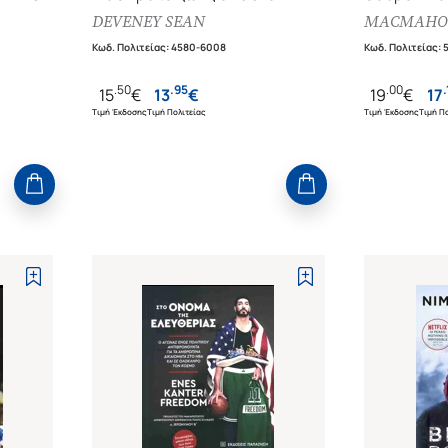
κορυφαίο μπαλαδόρο
μεγαλείου
DEVENEY SEAN
MACMAHO
 ΑΠΟ
Κωδ. Πολιτείας
:
4580-6008
Κωδ. Πολιτείας
:
.
50
.
95
.
00
.
15
€
13
€
19
€
17
Τιμή Έκδοσης
Τιμή Πολιτείας
Τιμή Έκδοσης
Τιμή Πο