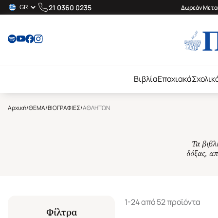
21 0360 0235
Δωρεάν Μεταφ
Βιβλία
Εποχιακά
Σχολικ
Αρχική
/
ΘΕΜΑ
/
ΒΙΟΓΡΑΦΙΕΣ
/
ΑΘΛΗΤΩΝ
Τα βιβλ
δόξας, απ
1-24 από 52 προϊόντα
Φίλτρα