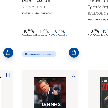
Drazen requiem
Παναγιώτης
Τρωτός άτ
SPEHR TODD
ΒΛΑΧΟΠΟΥ
Κωδ. Πολιτείας
:
7688-0012
Κωδ. Πολιτείας
:
.
00
.
20
.
00
.
80
.
16
€
11
€
8
€
18
€
15
Τιμή Έκδοσης
Προηγούμενη Τιμή
Τιμή Πολιτείας
Τιμή Έκδοσης
Τιμή Πο
Προσφορές του μήνα