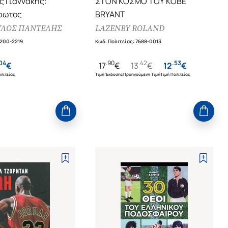
 Γιαννάκης:
ΣΤΟΝ ΚΟΣΜΟ ΤΟΥ KOBE
ρωτος
BRYANT
ΛΟΣ ΠΑΝΤΕΛΗΣ
LAZENBY ROLAND
1200-2219
Κωδ. Πολιτείας
:
7688-0013
04
.
90
.
42
.
53
€
17
€
13
€
12
€
λιτείας
Τιμή Έκδοσης
Προηγούμενη Τιμή
Τιμή Πολιτείας