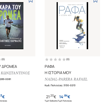
(
0
)
(
0
)
Υ ΔΡΟΜΕΑ
ΡΑΦΑ
Η ΙΣΤΟΡΙΑ ΜΟΥ
 ΚΩΝΣΤΑΝΤΙΝΟΣ
NADAL-PARERA RAFAEL
7289-0081
Κωδ. Πολιτείας
:
3130-0213
13
.
20
.
84
€
21
€
14
€
λιτείας
Τιμή Έκδοσης
Τιμή Πολιτείας