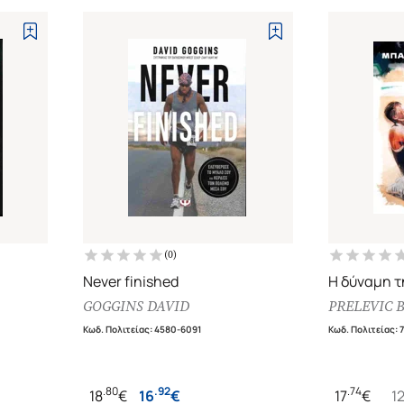
(
0
)
Never finished
Η δύναμη τ
GOGGINS DAVID
PRELEVIC 
Κωδ. Πολιτείας
:
4580-6091
Κωδ. Πολιτείας
:
.
80
.
92
.
74
18
€
16
€
17
€
1