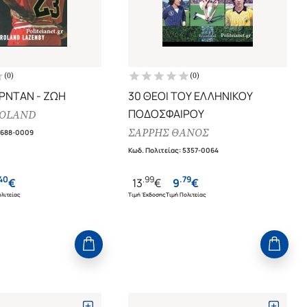
(
0
)
(
0
)
ΡΝΤΑΝ - ΖΩΗ
30 ΘΕΟΙ ΤΟΥ ΕΛΛΗΝΙΚΟΥ
ΠΟΔΟΣΦΑΙΡΟΥ
ROLAND
ΣΑΡΡΗΣ ΘΑΝΟΣ
7688-0009
Κωδ. Πολιτείας
:
5357-0064
40
.
99
.
79
€
13
€
9
€
λιτείας
Τιμή Έκδοσης
Τιμή Πολιτείας