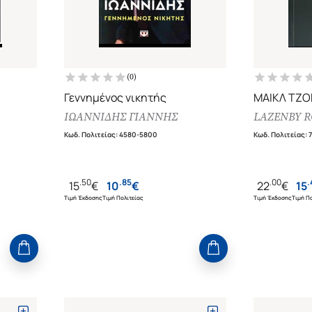
(
0
)
Γεννημένος νικητής
ΜΑΙΚΛ ΤΖΟ
ΙΩΑΝΝΙΔΗΣ ΓΙΑΝΝΗΣ
LAZENBY 
Κωδ. Πολιτείας
:
4580-5800
Κωδ. Πολιτείας
:
.
50
.
85
.
00
.
15
€
10
€
22
€
15
Τιμή Έκδοσης
Τιμή Πολιτείας
Τιμή Έκδοσης
Τιμή Πο