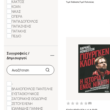
ΚΑΚΤΟΣ
Τιμή Έκδοσης
Τιμή Πολιτείας
ΚΟΑΝ
ΝΙΚΑΣ
ΟΠΕΡΑ
ΠΑΠΑΔΟΠΟΥΛΟΣ
ΠΑΠΑΖΗΣΗΣ
ΠΑΤΑΚΗΣ
ΠΕΔΙΟ
ΣΑΛΤΟ
ΤΟΠΟΣ (ΜΟΤΙΒΟ
ΕΚΔΟΤΙΚΗ)
Συγγραφείς /
ΨΥΧΟΓΙΟΣ
Δημιουργοί
BELLE EPOQUE
BLOOMSBURY
-
ΒΛΑΧΟΠΟΥΛΟΣ ΠΑΝΤΕΛΗΣ
ΕΥΣΤΑΘΙΟΥ ΝΙΚΟΣ
ΖΑΓΟΡΑΚΗΣ ΘΟΔΩΡΗΣ
ΖΕΤΟΥ ΕΛΕΝΗ
(
0
)
ΙΩΑΝΝΙΔΗΣ ΓΙΑΝΝΗΣ