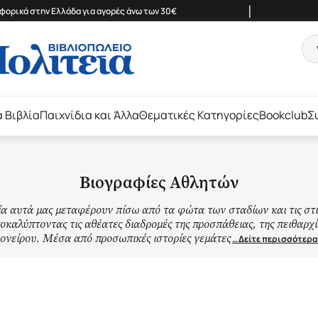
|
ορικά στην Ελλάδα για αγορές άνω των 30€
ά Βιβλία
Παιχνίδια και Άλλα
Θεματικές Κατηγορίες
Bookclub
Σ
Βιογραφίες Αθλητών
ία αυτά μας μεταφέρουν πίσω από τα φώτα των σταδίων και τις στι
οκαλύπτοντας τις αθέατες διαδρομές της προσπάθειας, της πειθαρχί
ονείρου. Μέσα από προσωπικές ιστορίες γεμάτες
…Δείτε περισσότερα