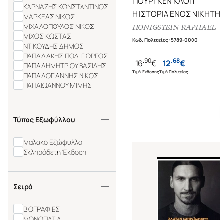
ΓΙΟΥΡΓΚΕΝ ΚΛΟΠ
ΚΑΡΝΑΖΗΣ ΚΩΝΣΤΑΝΤΙΝΟΣ
Η ΙΣΤΟΡΙΑ ΕΝΟΣ ΝΙΚΗΤΗ
ΜΑΡΚΕΑΣ ΝΙΚΟΣ
ΜΙΧΑΛΟΠΟΥΛΟΣ ΝΙΚΟΣ
HONIGSTEIN RAPHAEL
ΜΙΧΟΣ ΚΩΣΤΑΣ
Κωδ. Πολιτείας
:
5789-0000
ΝΤΙΚΟΥΔΗΣ ΔΗΜΟΣ
ΠΑΠΑΔΑΚΗΣ ΠΟΛ. ΓΙΩΡΓΟΣ
.
90
.
68
16
€
12
€
ΠΑΠΑΔΗΜΗΤΡΙΟΥ ΒΑΣΙΛΗΣ
Τιμή Έκδοσης
Τιμή Πολιτείας
ΠΑΠΑΔΟΓΙΑΝΝΗΣ ΝΙΚΟΣ
ΠΑΠΑΙΩΑΝΝΟΥ ΜΙΜΗΣ
ΠΟΛΥΖΟΥ ΜΑΡΙΑ
ΣΑΡΙΔΑΚΗΣ ΜΑΝΩΛΗΣ
ΣΑΡΡΗΣ ΘΑΝΟΣ
Τύπος Εξωφύλλου
ΣΚΙΑΘΑΣ Δ. ΚΥΡΙΑΚΟΣ
ΣΠΥΡΟΠΟΥΛΟΣ ΑΛΕΞΗΣ
Μαλακό Εξώφυλλο
ΧΑΤΖΗΧΡΙΣΤΟΔΟΥΛΟΥ
Σκληρόδετη Έκδοση
ΠΕΤΡΟΣ
ALEXANDER VASSOS
BENEDICT JEFF
BOLI CLAUDE
Σειρά
BORINSKY DIEGO
DEVENEY SEAN
ΒΙΟΓΡΑΦΙΕΣ
FADER MIRIN
ΜΟΝΟΠΑΤΙΑ