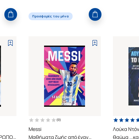
Προσφορές του μήνα
(
0
)
Messi
Λούκα Ντόν
ΘΡΩΠΟΥ
Μαθήματα ζωής από έναν
θαύμα ...κα