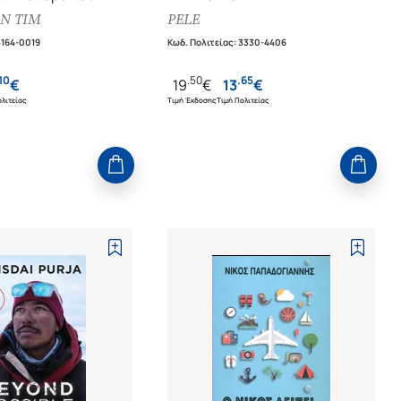
N TIM
PELE
5164-0019
Κωδ. Πολιτείας
:
3330-4406
10
.
50
.
65
€
19
€
13
€
λιτείας
Τιμή Έκδοσης
Τιμή Πολιτείας