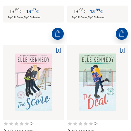
.
59
.
27
.
98
.
99
16
€
13
€
19
€
13
€
Τιμή Έκδοσης
Τιμή Πολιτείας
Τιμή Έκδοσης
Τιμή Πολιτείας
(
0
)
(
0
)