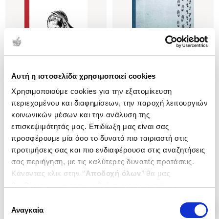
Αυτή η ιστοσελίδα χρησιμοποιεί cookies
(
2
)
(
5
)
Χρησιμοποιούμε cookies για την εξατομίκευση
Σάτρι
Ο δρόμος
περιεχομένου και διαφημίσεων, την παροχή λειτουργιών
Aldina 117
Aldina 99
κοινωνικών μέσων και την ανάλυση της
MCCARTHY CORMAC
MCCARTHY CORMAC
επισκεψιμότητάς μας. Επιδίωξη μας είναι σας
Κωδ. Πολιτείας
:
0920-2256
Κωδ. Πολιτείας
:
0920-2112
προσφέρουμε μία όσο το δυνατό πιο ταιριαστή στις
προτιμήσεις σας και πιο ενδιαφέρουσα στις αναζητήσεις
σας περιήγηση, με τις καλύτερες δυνατές προτάσεις.
.
99
.
29
.
00
.
90
26
€
24
€
17
€
11
€
Κάνοντας κλικ στην ‘’
Αποδοχή όλων
’’ θα μας
Τιμή Έκδοσης
Τιμή Πολιτείας
Τιμή Έκδοσης
Τιμή Πολιτείας
βοηθήσετε να ανταποκριθούμε στα παραπάνω.
Μπορείτε επίσης να επεξεργαστείτε ποια cookies σας
Επιλογή
ενδιαφέρουν και να επιλέξετε από τα παρακάτω με την
Αναγκαία
συγκατάθεσης