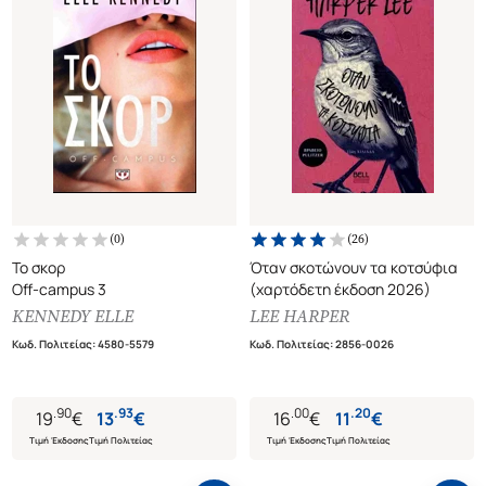
(
0
)
(
26
)
Το σκορ
Όταν σκοτώνουν τα κοτσύφια
Off-campus 3
(χαρτόδετη έκδοση 2026)
KENNEDY ELLE
LEE HARPER
Κωδ. Πολιτείας
:
4580-5579
Κωδ. Πολιτείας
:
2856-0026
.
90
.
93
.
00
.
20
19
€
13
€
16
€
11
€
Τιμή Έκδοσης
Τιμή Πολιτείας
Τιμή Έκδοσης
Τιμή Πολιτείας