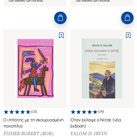
Τιμή Έκδοσης
Τιμή Πολιτείας
Τιμή Έκδοσης
Τιμή Πολιτείας
(
15
)
(
19
)
Ο ιππότης με τη σκουριασμένη
Όταν έκλαψε ο Νίτσε (νέα
πανοπλία
έκδοση)
FISHER ROBERT (BOB)
YALOM D. IRVIN