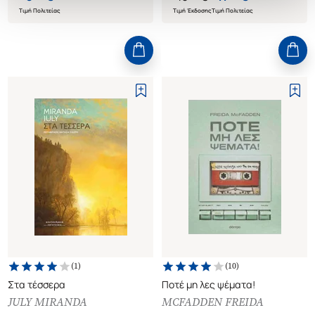
Τιμή Πολιτείας
Τιμή Έκδοσης
Τιμή Πολιτείας
(
1
)
(
10
)
Στα τέσσερα
Ποτέ μη λες ψέματα!
JULY MIRANDA
MCFADDEN FREIDA