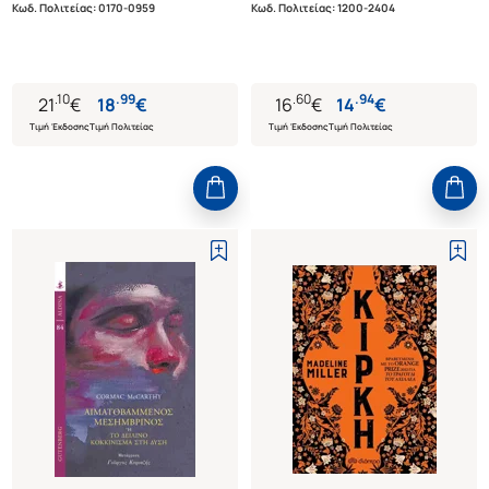
Κωδ. Πολιτείας
:
0170-0959
Κωδ. Πολιτείας
:
1200-2404
.
10
.
99
.
60
.
94
21
€
18
€
16
€
14
€
Τιμή Έκδοσης
Τιμή Πολιτείας
Τιμή Έκδοσης
Τιμή Πολιτείας