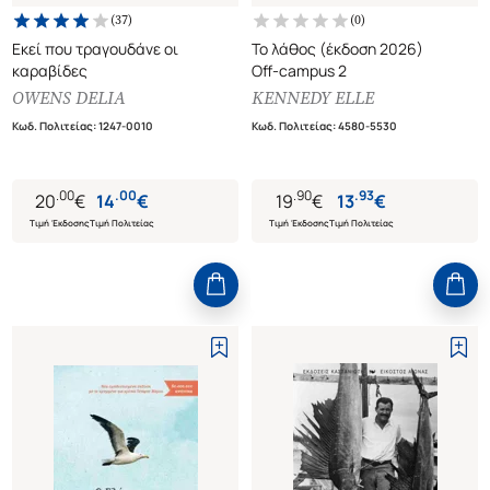
(
37
)
(
0
)
Εκεί που τραγουδάνε οι
Το λάθος (έκδοση 2026)
καραβίδες
Off-campus 2
OWENS DELIA
KENNEDY ELLE
Κωδ. Πολιτείας
:
1247-0010
Κωδ. Πολιτείας
:
4580-5530
.
00
.
00
.
90
.
93
20
€
14
€
19
€
13
€
Τιμή Έκδοσης
Τιμή Πολιτείας
Τιμή Έκδοσης
Τιμή Πολιτείας