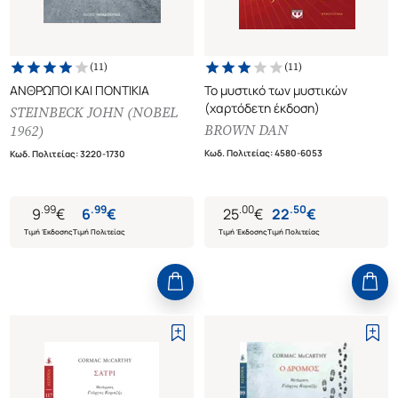
(
11
)
(
11
)
ΑΝΘΡΩΠΟΙ ΚΑΙ ΠΟΝΤΙΚΙΑ
Το μυστικό των μυστικών
(χαρτόδετη έκδοση)
STEINBECK JOHN (NOBEL
BROWN DAN
1962)
Κωδ. Πολιτείας
:
4580-6053
Κωδ. Πολιτείας
:
3220-1730
.
99
.
99
.
00
.
50
9
€
6
€
25
€
22
€
Τιμή Έκδοσης
Τιμή Πολιτείας
Τιμή Έκδοσης
Τιμή Πολιτείας