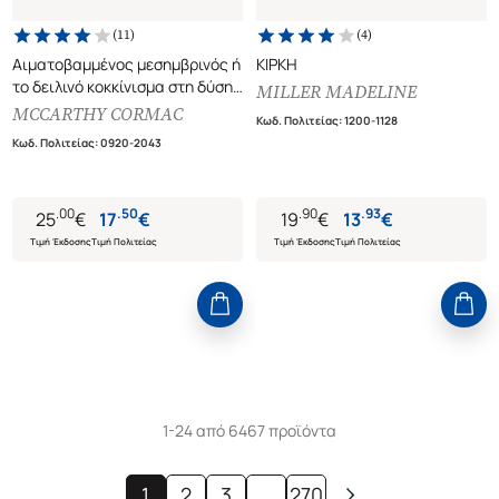
(
11
)
(
4
)
Αιματοβαμμένος μεσημβρινός ή
ΚΙΡΚΗ
το δειλινό κοκκίνισμα στη δύση
MILLER MADELINE
Aldina 84
MCCARTHY CORMAC
Κωδ. Πολιτείας
:
1200-1128
Κωδ. Πολιτείας
:
0920-2043
.
00
.
50
.
90
.
93
25
€
17
€
19
€
13
€
Τιμή Έκδοσης
Τιμή Πολιτείας
Τιμή Έκδοσης
Τιμή Πολιτείας
1-24 από 6467 προϊόντα
1
2
3
...
270