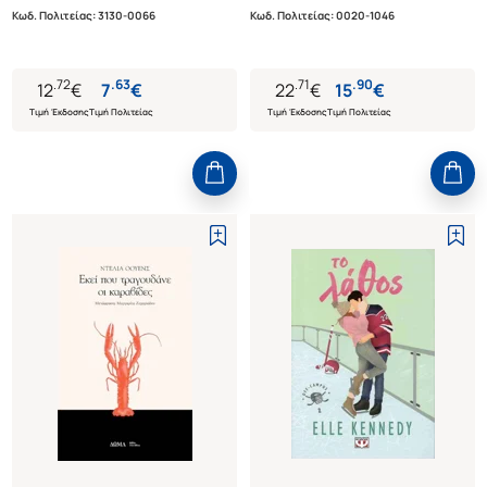
Κωδ. Πολιτείας
:
3130-0066
Κωδ. Πολιτείας
:
0020-1046
.
72
.
63
.
71
.
90
12
€
7
€
22
€
15
€
Τιμή Έκδοσης
Τιμή Πολιτείας
Τιμή Έκδοσης
Τιμή Πολιτείας