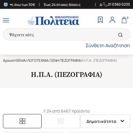
|
|
21 0360 0235
ές άνω των 30€
Έως 24 άτοκες δόσεις
Δωρεάν Μεταφορικά στην 
0
Σύνθετη Αναζήτηση
Αρχική
/
ΘΕΜΑ
/
ΛΟΓΟΤΕΧΝΙΑ
/
ΞΕΝΗ ΠΕΖΟΓΡΑΦΙΑ
/
Η.Π.Α. (ΠΕΖΟΓΡΑΦΙΑ)
Η.Π.Α. (ΠΕΖΟΓΡΑΦΙΑ)
1-24 από 6467 προϊόντα
Δημοτικότητα