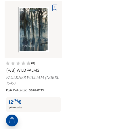
(
0
)
(P/B) WILD PALMS
FAULKNER WILLIAM (NOBEL
1949)
Κωδ. Πολιτείας
:
0626-0133
.
74
12
€
Τιμή Πολιτείας