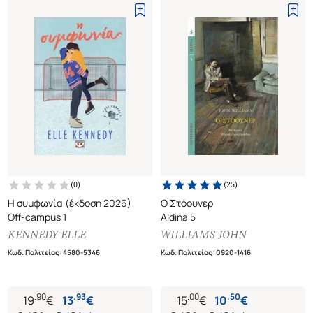
(
0
)
(
25
)
Η συμφωνία (έκδοση 2026)
Ο Στόουνερ
Off-campus 1
Aldina 5
KENNEDY ELLE
WILLIAMS JOHN
Κωδ. Πολιτείας
:
4580-5346
Κωδ. Πολιτείας
:
0920-1416
.
90
.
93
.
00
.
50
19
€
13
€
15
€
10
€