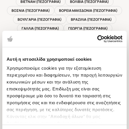
ΒΙΕΤΝΑΜ (ΠΕΖΟΓΡΑΦΙΑ)
ΒΟΛΙΒΙΑ (ΠΕΖΟΓΡΑΦΙΑ)
ΒΟΣΝΙΑ (ΠΕΖΟΓΡΑΦΙΑ)
ΒΟΡΕΙΑ ΜΑΚΕΔΟΝΙΑ (ΠΕΖΟΓΡΑΦΙΑ)
ΒΟΥΛΓΑΡΙΑ (ΠΕΖΟΓΡΑΦΙΑ)
ΒΡΑΖΙΛΙΑ (ΠΕΖΟΓΡΑΦΙΑ)
ΓΑΛΛΙΑ (ΠΕΖΟΓΡΑΦΙΑ)
ΓΕΩΡΓΙΑ (ΠΕΖΟΓΡΑΦΙΑ)
ΓΕΡΜΑΝΙΑ (ΠΕΖΟΓΡΑΦΙΑ)
ΓΟΥΑΤΕΜΑΛΑ (ΠΕΖΟΓΡΑΦΙΑ)
ΔΑΝΙΑ (ΠΕΖΟΓΡΑΦΙΑ)
ΕΛΒΕΤΙΑ (ΠΕΖΟΓΡΑΦΙΑ)
ΕΛ ΣΑΛΒΑΔΟΡ (ΠΕΖΟΓΡΑΦΙΑ)
ΕΣΘΟΝΙΑ (ΠΕΖΟΓΡΑΦΙΑ)
Αυτή η ιστοσελίδα χρησιμοποιεί cookies
Η.Π.Α. (ΠΕΖΟΓΡΑΦΙΑ)
ΖΙΜΠΑΜΠΟΥΕ (ΠΕΖΟΓΡΑΦΙΑ)
Χρησιμοποιούμε cookies για την εξατομίκευση
ΙΑΠΩΝΙΑ (ΠΕΖΟΓΡΑΦΙΑ)
ΙΝΔΙΑ (ΠΕΖΟΓΡΑΦΙΑ)
περιεχομένου και διαφημίσεων, την παροχή λειτουργιών
κοινωνικών μέσων και την ανάλυση της
ΙΝΔΟΝΗΣΙΑ (ΠΕΖΟΓΡΑΦΙΑ)
ΙΡΑΝ / ΠΕΡΣΙΑ (ΠΕΖΟΓΡΑΦΙΑ)
επισκεψιμότητάς μας. Επιδίωξη μας είναι σας
ΙΡΑΚ (ΠΕΖΟΓΡΑΦΙΑ)
ΙΡΛΑΝΔΙΑ (ΠΕΖΟΓΡΑΦΙΑ)
προσφέρουμε μία όσο το δυνατό πιο ταιριαστή στις
ΙΣΗΜΕΡΙΝΟΣ/ΕΚΟΥΑΔΟΡ (ΠΕΖΟΓΡΑΦΙΑ)
προτιμήσεις σας και πιο ενδιαφέρουσα στις αναζητήσεις
ΙΣΛΑΝΔΙΑ (ΠΕΖΟΓΡΑΦΙΑ)
ΙΣΠΑΝΙΑ (ΠΕΖΟΓΡΑΦΙΑ)
σας περιήγηση, με τις καλύτερες δυνατές προτάσεις.
Κάνοντας κλικ στην ‘’
Αποδοχή όλων
’’ θα μας
ΙΣΡΑΗΛ (ΠΕΖΟΓΡΑΦΙΑ)
ΙΤΑΛΙΑ (ΠΕΖΟΓΡΑΦΙΑ)
βοηθήσετε να ανταποκριθούμε στα παραπάνω.
ΚΑΜΕΡΟΥΝ (ΠΕΖΟΓΡΑΦΙΑ)
ΚΑΝΑΔΑΣ (ΠΕΖΟΓΡΑΦΙΑ)