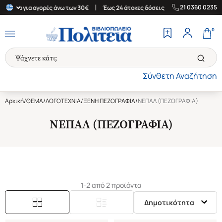
|
|
21 0360 0235
λλάδα για αγορές άνω των 30€
Έως 24 άτοκες δόσεις
Δωρεάν Με
0
Σύνθετη Αναζήτηση
Αρχική
/
ΘΕΜΑ
/
ΛΟΓΟΤΕΧΝΙΑ
/
ΞΕΝΗ ΠΕΖΟΓΡΑΦΙΑ
/
ΝΕΠΑΛ (ΠΕΖΟΓΡΑΦΙΑ)
ΝΕΠΑΛ (ΠΕΖΟΓΡΑΦΙΑ)
1-2 από 2 προϊόντα
Δημοτικότητα