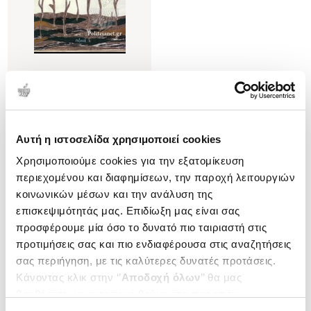
(
0
)
Ο ΝΥΧΤΕΡΙΝΟΣ ΔΡΟΜΟΣ
HUNT LAIRD
Κωδ. Πολιτείας
:
3520-0982
Αυτή η ιστοσελίδα χρησιμοποιεί cookies
Χρησιμοποιούμε cookies για την εξατομίκευση
περιεχομένου και διαφημίσεων, την παροχή λειτουργιών
κοινωνικών μέσων και την ανάλυση της
.
00
.
00
20
€
14
€
επισκεψιμότητάς μας. Επιδίωξη μας είναι σας
Τιμή Έκδοσης
Τιμή Πολιτείας
προσφέρουμε μία όσο το δυνατό πιο ταιριαστή στις
προτιμήσεις σας και πιο ενδιαφέρουσα στις αναζητήσεις
σας περιήγηση, με τις καλύτερες δυνατές προτάσεις.
Κάνοντας κλικ στην ‘’
Αποδοχή όλων
’’ θα μας
βοηθήσετε να ανταποκριθούμε στα παραπάνω.
Μπορείτε επίσης να επεξεργαστείτε ποια cookies σας