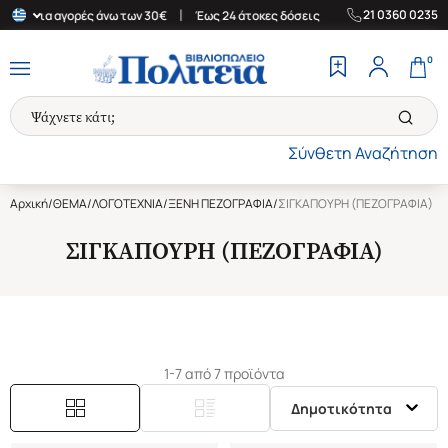
|
|
21 0360 0235
δα για αγορές άνω των 30€
Έως 24 άτοκες δόσεις
Δωρεάν Μεταφ
0
Σύνθετη Αναζήτηση
Αρχική
/
ΘΕΜΑ
/
ΛΟΓΟΤΕΧΝΙΑ
/
ΞΕΝΗ ΠΕΖΟΓΡΑΦΙΑ
/
ΣΙΓΚΑΠΟΥΡΗ (ΠΕΖΟΓΡΑΦΙΑ)
ΣΙΓΚΑΠΟΥΡΗ (ΠΕΖΟΓΡΑΦΙΑ)
1-7 από 7 προϊόντα
Δημοτικότητα