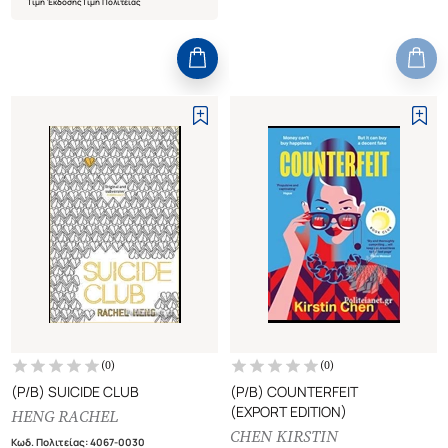
Τιμή Έκδοσης
Τιμή Πολιτείας
(
0
)
(
0
)
(P/B) SUICIDE CLUB
(P/B) COUNTERFEIT
(EXPORT EDITION)
HENG RACHEL
CHEN KIRSTIN
Κωδ. Πολιτείας
:
4067-0030