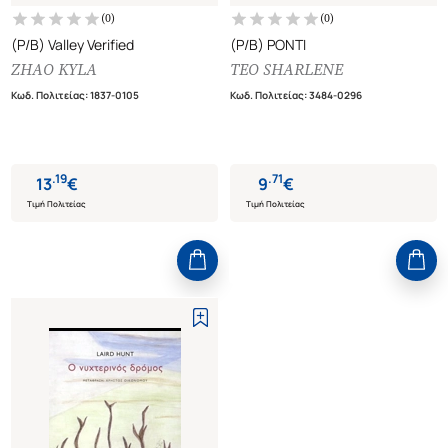
(
0
)
(
0
)
(P/B) Valley Verified
(P/B) PONTI
ZHAO KYLA
TEO SHARLENE
Κωδ. Πολιτείας
:
1837-0105
Κωδ. Πολιτείας
:
3484-0296
.
19
.
71
13
€
9
€
Τιμή Πολιτείας
Τιμή Πολιτείας