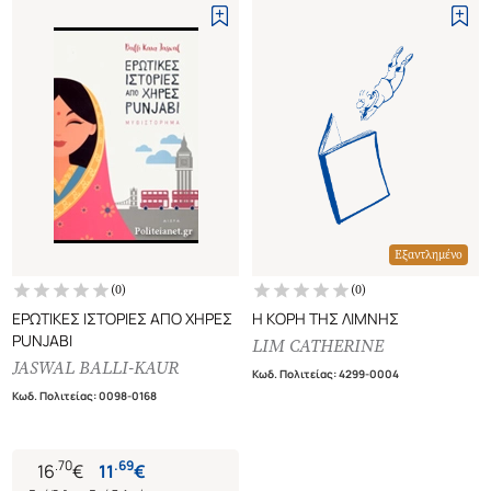
Εξαντλημένο
(
0
)
(
0
)
ΕΡΩΤΙΚΕΣ ΙΣΤΟΡΙΕΣ ΑΠΟ ΧΗΡΕΣ
Η ΚΟΡΗ ΤΗΣ ΛΙΜΝΗΣ
PUNJABI
LIM CATHERINE
JASWAL BALLI-KAUR
Κωδ. Πολιτείας
:
4299-0004
Κωδ. Πολιτείας
:
0098-0168
.
70
.
69
16
€
11
€