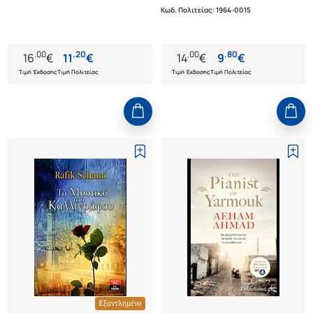
Κωδ. Πολιτείας
:
1964-0015
.
00
.
20
.
00
.
80
16
€
11
€
14
€
9
€
Τιμή Έκδοσης
Τιμή Πολιτείας
Τιμή Έκδοσης
Τιμή Πολιτείας
Εξαντλημένο