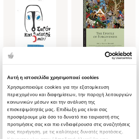
Εξαντλημένο
(
0
)
(
0
)
Ο ΣΑΡΟΝ ΚΑΙ Η ΠΕΘΕΡΑ ΜΟΥ
(P/B) THE EPISTLE OF
Αυτή η ιστοσελίδα χρησιμοποιεί cookies
FORGIVENESS
AMIRY SUAD
Χρησιμοποιούμε cookies για την εξατομίκευση
AL-MA'ARRI L-ALA' ABU
Κωδ. Πολιτείας
:
4330-0340
περιεχομένου και διαφημίσεων, την παροχή λειτουργιών
Κωδ. Πολιτείας
:
3002-0053
κοινωνικών μέσων και την ανάλυση της
επισκεψιμότητάς μας. Επιδίωξη μας είναι σας
προσφέρουμε μία όσο το δυνατό πιο ταιριαστή στις
.
84
17
€
προτιμήσεις σας και πιο ενδιαφέρουσα στις αναζητήσεις
Τιμή Πολιτείας
σας περιήγηση, με τις καλύτερες δυνατές προτάσεις.