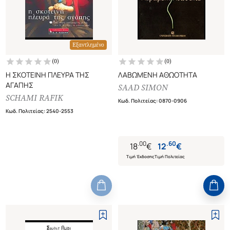
Εξαντλημένο
(
0
)
(
0
)
Η ΣΚΟΤΕΙΝΗ ΠΛΕΥΡΑ ΤΗΣ
ΛΑΒΩΜΕΝΗ ΑΘΩΟΤΗΤΑ
ΑΓΑΠΗΣ
SAAD SIMON
SCHAMI RAFIK
Κωδ. Πολιτείας
:
0870-0906
Κωδ. Πολιτείας
:
2540-2553
.
00
.
60
18
€
12
€
Τιμή Έκδοσης
Τιμή Πολιτείας