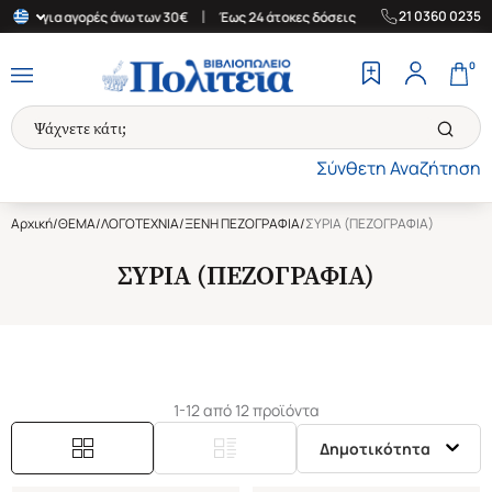
|
|
21 0360 0235
δα για αγορές άνω των 30€
Έως 24 άτοκες δόσεις
Δωρεάν Μεταφ
0
Σύνθετη Αναζήτηση
Αρχική
/
ΘΕΜΑ
/
ΛΟΓΟΤΕΧΝΙΑ
/
ΞΕΝΗ ΠΕΖΟΓΡΑΦΙΑ
/
ΣΥΡΙΑ (ΠΕΖΟΓΡΑΦΙΑ)
ΣΥΡΙΑ (ΠΕΖΟΓΡΑΦΙΑ)
1-12 από 12 προϊόντα
Δημοτικότητα