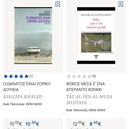
(
1
)
(
0
)
Ο ΘΑΝΑΤΟΣ ΕΙΝΑΙ ΖΟΡΙΚΗ
ΦΟΒΟΣ ΜΕΣΑ Σ' ΕΝΑ
ΔΟΥΛΕΙΑ
ΑΠΕΡΑΝΤΟ ΧΩΡΑΦΙ
KHALIFA KHALED
TAZ AL-DIN AL-MUSA
MUSTAFA
Κωδ. Πολιτείας
:
2250-6000
Κωδ. Πολιτείας
:
6502-0000
.
00
.
50
.
00
.
40
15
€
10
€
12
€
8
€