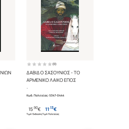
(
0
)
ΕΝΙΩΝ
ΔΑΒΙΔ Ο ΣΑΣΟΥΝΙΟΣ - ΤΟ
ΑΡΜΕΝΙΚΟ ΛΑΙΚΟ ΕΠΟΣ
ΛΗΝΙΚΑ
-
Κωδ. Πολιτείας
:
5347-0444
.
90
.
13
15
€
11
€
Τιμή Έκδοσης
Τιμή Πολιτείας