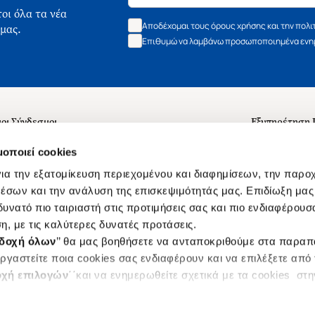
οι όλα τα νέα
Αποδέχομαι τους όρους χρήσης και την πολι
 μας.
Επιθυμώ να λαμβάνω προσωποποιημένα ενημ
οι Σύνδεσμοι
Εξυπηρέτηση
ά με εμάς
Συχνές ερωτή
μοποιεί cookies
 Εργασίας
Επικοινωνία
ια την εξατομίκευση περιεχομένου και διαφημίσεων, την παρο
ς για τις "Λίστες Επιθυμητών" και τη Βιβλιοθήκη
B2B
έσων και την ανάλυση της επισκεψιμότητάς μας. Επιδίωξη μας 
υνατό πιο ταιριαστή στις προτιμήσεις σας και πιο ενδιαφέρουσα
ες Χρήσης Αναζήτησης
Δικαίωμα Υπ
η, με τις καλύτερες δυνατές προτάσεις.
Ενιαίας Τιμής Βιβλίων
Klarna
δοχή όλων
’’ θα μας βοηθήσετε να ανταποκριθούμε στα παρα
s
ργαστείτε ποια cookies σας ενδιαφέρουν και να επιλέξετε από
χή επιλογών
΄΄και να ενημερωθείτε σχετικά με τα cookies στ