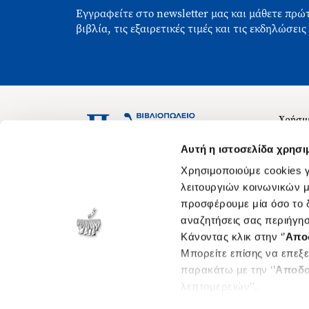
Εγγραφείτε στο newsletter μας και μάθετε πρώτ
βιβλία, τις εξαιρετικές τιμές και τις εκδηλώσεις
Χρήσιμ
Σχετικ
Ασκληπιού 1-3, Αθήνα 106 79
Αυτή η ιστοσελίδα χρησι
Δευτέρα - Παρασκευή 09:00-21:00
Θέσεις
Χρησιμοποιούμε cookies γ
Σάββατο 09:00-18:00
Οδηγίε
λειτουργιών κοινωνικών μ
προσφέρουμε μία όσο το δ
Οδηγί
αναζητήσεις σας περιήγησ
Νόμος 
Κάνοντας κλικ στην ‘’
Απο
Cookie
Μπορείτε επίσης να επεξε
παρακάτω με την ‘’
Αποδο
λεπτομερειών’’.