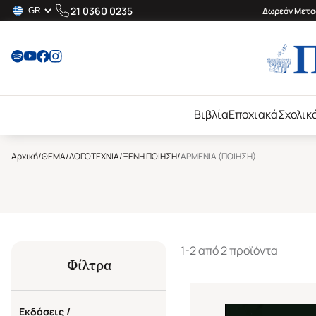
21 0360 0235
Δωρεάν Μεταφ
Βιβλία
Εποχιακά
Σχολικ
Αρχική
/
ΘΕΜΑ
/
ΛΟΓΟΤΕΧΝΙΑ
/
ΞΕΝΗ ΠΟΙΗΣΗ
/
ΑΡΜΕΝΙΑ (ΠΟΙΗΣΗ)
1-2 από 2 προϊόντα
Φίλτρα
Εκδόσεις /