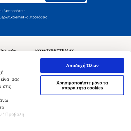
τική απορρήτου
ερωτικά email και προτάσεις
 Πελατών
ΑΚΟΛΟΥΘΗΣΤΕ ΜΑΣ
σεις
Αποδοχή Όλων
χή
είναι σας
Χρησιμοποιήστε μόνο τα
 στις
αναχώρησης
απαραίτητα cookies
πάνω.
 τα
ην ‘’Προβολή