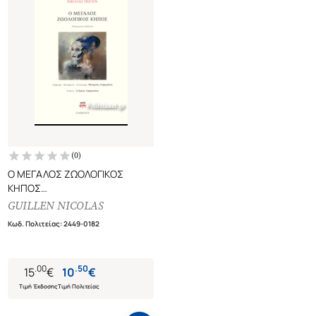
(
0
)
Ο ΜΕΓΑΛΟΣ ΖΩΟΛΟΓΙΚΟΣ
ΚΗΠΟΣ
(ΔΙΓΛΩΣΣΗ ΕΚΔΟΣΗ, ΕΛΛΗΝΙΚΑ-
GUILLEN NICOLAS
ΙΣΠΑΝΙΚΑ)
Κωδ. Πολιτείας
:
2449-0182
.
00
.
50
15
€
10
€
Τιμή Έκδοσης
Τιμή Πολιτείας