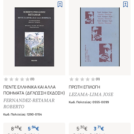
(
0
)
(
0
)
ΠΕΝΤΕ ΕΛΛΗΝΙΚΑ ΚΑΙ ΑΛΛΑ
ΠΡΩΤΗ ΕΠΙΛΟΓΗ
ΠΟΙΗΜΑΤΑ (ΔΙΓΛΩΣΣΗ ΕΚΔΟΣΗ)
LEZAMA-LIMA JOSE
FERNANDEZ-RETAMAR
Κωδ. Πολιτείας
:
0555-0099
ROBERTO
Κωδ. Πολιτείας
:
1290-0154
.
48
.
94
.
30
.
71
8
€
5
€
5
€
3
€