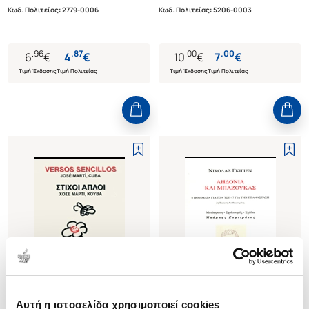
Κωδ. Πολιτείας
:
2779-0006
Κωδ. Πολιτείας
:
5206-0003
.
96
.
87
.
00
.
00
6
€
4
€
10
€
7
€
Τιμή Έκδοσης
Τιμή Πολιτείας
Τιμή Έκδοσης
Τιμή Πολιτείας
Εξαντλημένο
Αυτή η ιστοσελίδα χρησιμοποιεί cookies