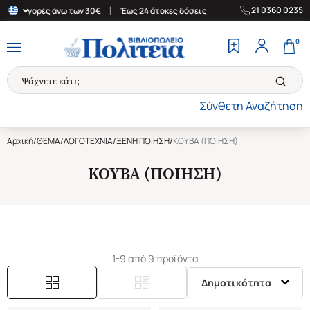
|
|
21 0360 0235
για αγορές άνω των 30€
Έως 24 άτοκες δόσεις
Δωρεάν Μεταφορι
0
Σύνθετη Αναζήτηση
Αρχική
/
ΘΕΜΑ
/
ΛΟΓΟΤΕΧΝΙΑ
/
ΞΕΝΗ ΠΟΙΗΣΗ
/
ΚΟΥΒΑ (ΠΟΙΗΣΗ)
ΚΟΥΒΑ (ΠΟΙΗΣΗ)
1-9 από 9 προϊόντα
Δημοτικότητα