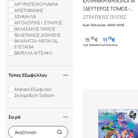
ΕΛΛΗΝΙΚΗ ΜΥΘΟΛΟΓΙΑ
ΑΡΓΥΡΟΠΟΥΛΟΥ ΜΑΡΙΑ
(ΔΕΥΤΕΡΟΣ ΤΟΜΟΣ-
ΑΡΙΣΤΟΦΑΝΗΣ
ΣΚΛΗΡΟΔΕΤΗ ΕΚΔΟΣΗ)
ΑΣΗΜΗ ΛΙΑ
ΣΤΡΑΤΙΚΗΣ ΠΟΤΗΣ
ΑΥΓΟΛΟΥΠΗΣ Ι. ΣΤΑΥΡΟΣ
Η ΕΛΛΑΔΑ ΤΩΝ ΘΡΥΛΩΝ
Κωδ. Πολιτείας
:
4000-0016
ΒΑΛΑΣΑΚΗΣ ΠΑΥΛΟΣ
ΒΑΛΕΡΙΑΝΟΣ ΔΙΟΝΥΣΗΣ
.
95
.
16
15
€
11
€
ΒΑΛΙΑΝΤΖΑ-ΑΦΤΙΑ ΟΔ.
Τιμή Έκδοσης
Τιμή Πολιτείας
ΕΥΣΤΑΘΙΑ
ΒΑΡΕΛΛΑ ΑΓΓΕΛΙΚΗ
ΒΑΣΙΛΑΚΗΣ ΚΩΣΤΑΣ
ΒΑΣΙΛΕΙΑΔΟΥ ΘΕΑΝΩ
ΒΕΛΕΤΑ - ΒΑΣΙΛΕΙΑΔΟΥ
Τύπος Εξωφύλλου
ΜΑΡΙΑ
ΒΕΡΕΤΤΑΣ ΜΑΡΙΟΣ
ΒΛΑΧΟΠΟΥΛΟΥ ΣΤΕΛΛΑ
Μαλακό Εξώφυλλο
ΒΛΑΧΟΥ ΜΕΡΟΠΗ
Σκληρόδετη Έκδοση
Σειρά