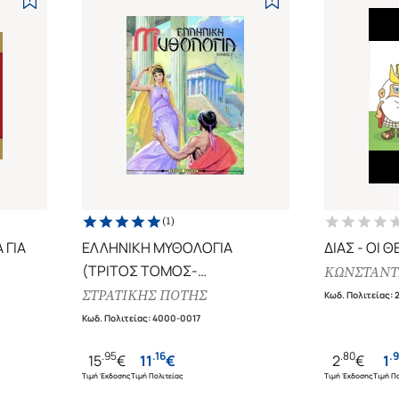
(
1
)
 ΓΙΑ
ΕΛΛΗΝΙΚΗ ΜΥΘΟΛΟΓΙΑ
ΔΙΑΣ - ΟΙ 
(ΤΡΙΤΟΣ ΤΟΜΟΣ-
ΚΩΝΣΤΑΝΤΙ
ΣΚΛΗΡΟΔΕΤΗ ΕΚΔΟΣΗ)
ΣΤΡΑΤΙΚΗΣ ΠΟΤΗΣ
Κωδ. Πολιτείας
:
Η ΕΛΛΑΔΑ ΤΩΝ ΘΡΥΛΩΝ
Κωδ. Πολιτείας
:
4000-0017
.
95
.
16
.
80
.
9
15
€
11
€
2
€
1
Τιμή Έκδοσης
Τιμή Πολιτείας
Τιμή Έκδοσης
Τιμή Πο