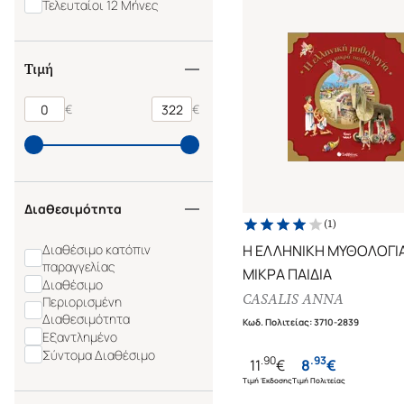
Τελευταίοι 12 Μήνες
ΒΑΣΙΚΗ ΒΙΒΛΙΟΘΗΚΗ
ΒΙΒΛΙΑ ΓΙΑ ΜΩΡΑ ΚΑΙ ΜΙΚΡΑ
ΠΑΙΔΙΑ
ΒΙΒΛΙΑ ΓΙΑ ΠΑΙΔΙΑ ΚΑΙ
Τιμή
ΝΕΟΥΣ - ΜΥΘΟΛΟΓΙΑ
ΒΙΒΛΙΑ ΓΝΩΣΕΩΝ ΚΑΙ
€
€
ΔΡΑΣΤΗΡΙΟΤΗΤΩΝ
Διαθεσιμότητα
(
1
)
Διαθέσιμο κατόπιν
Η ΕΛΛΗΝΙΚΗ ΜΥΘΟΛΟΓΙΑ
παραγγελίας
ΜΙΚΡΑ ΠΑΙΔΙΑ
Διαθέσιμο
CASALIS ANNA
Περιορισμένη
Διαθεσιμότητα
Κωδ. Πολιτείας
:
3710-2839
Εξαντλημένο
Σύντομα Διαθέσιμο
.
90
.
93
11
€
8
€
Τιμή Έκδοσης
Τιμή Πολιτείας