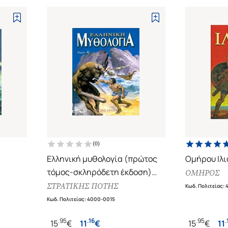
(
0
)
Ελληνική μυθολογία (πρώτος
Ομήρου Ιλ
τόμος-σκληρόδετη έκδοση)
ΟΜΗΡΟΣ
Η Ελλάδα των θρύλων
ΣΤΡΑΤΙΚΗΣ ΠΟΤΗΣ
Κωδ. Πολιτείας
:
Κωδ. Πολιτείας
:
4000-0015
.
95
.
16
.
95
.
15
€
11
€
15
€
11