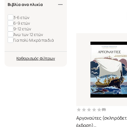
Βιβλία ανα ηλικία
3-6 ετών
6-9 ετών
9-12 ετών
Άνω των 12 ετών
Για πολύ Μικρά παιδιά
Καθαρισμός
(
0
)
Αργοναύτες (σκληρόδε
έκδοση)