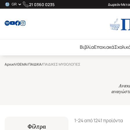
21 0360 0235
Δωρεάν Μεταφ
Βιβλία
Εποχιακά
Σχολικ
Αρχική
/
ΘΕΜΑ
/
ΠΑΙΔΙΚΑ
/
ΠΑΙΔΙΚΕΣ ΜΥΘΟΛΟΓΙΕΣ
Ανακα
αναγώστε
1-24 από 1241 προϊόντα
Φίλτρα