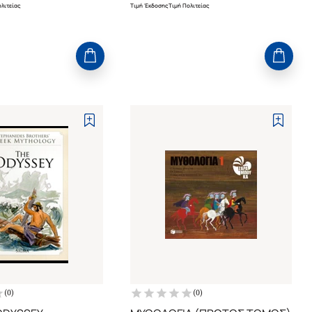
λιτείας
Τιμή Έκδοσης
Τιμή Πολιτείας
(
0
)
(
0
)