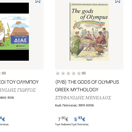
(
0
)
(
0
)
ΘΕΟΙ ΤΟΥ ΟΛΥΜΠΟΥ
(P/B) THE GODS OF OLYMPUS
GREEK MYTHOLOGY
ΝΙΔΗΣ ΓΙΩΡΓΟΣ
ΣΤΕΦΑΝΙΔΗΣ ΜΕΝΕΛΑΟΣ
2800-3516
Κωδ. Πολιτείας
:
3813-0056
6
.
90
.
93
€
7
€
5
€
λιτείας
Τιμή Έκδοσης
Τιμή Πολιτείας