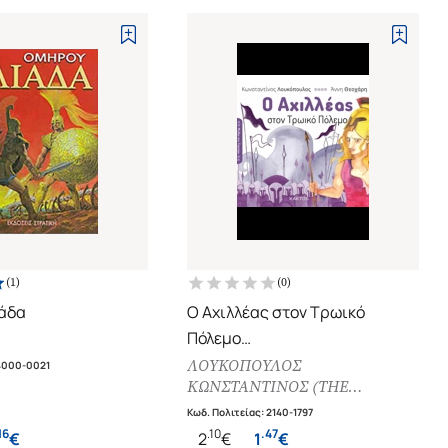
(
1
)
(
0
)
ιάδα
Ο Αχιλλέας στον Τρωικό
Πόλεμο
Μύθοι στο Τσεπάκι
ΛΟΥΚΟΠΟΥΛΟΣ
4000-0021
ΚΩΝΣΤΑΝΤΙΝΟΣ (THE
MYTHOLOGIST)
Κωδ. Πολιτείας
:
2140-1797
16
.
10
.
47
€
2
€
1
€