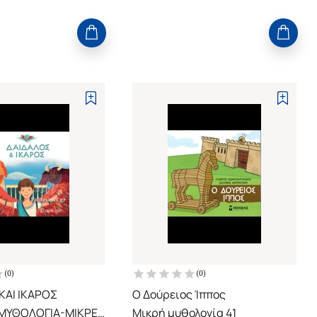
(
0
)
(
0
)
ΚΑΙ ΙΚΑΡΟΣ
Ο Δούρειος Ίππος
ΜΥΘΟΛΟΓΙΑ-ΜΙΚΡΕΣ
Μικρή μυθολογία 41