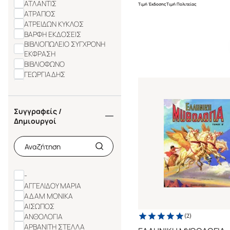
ΑΤΛΑΝΤΙΣ
Τιμή Έκδοσης
Τιμή Πολιτείας
ΑΤΡΑΠΟΣ
ΑΤΡΕΙΔΩΝ ΚΥΚΛΟΣ
ΒΑΡΦΗ ΕΚΔΟΣΕΙΣ
ΒΙΒΛΙΟΠΩΛΕΙΟ ΣΥΓΧΡΟΝΗ
ΕΚΦΡΑΣΗ
ΒΙΒΛΙΟΦΩΝΟ
ΓΕΩΡΓΙΑΔΗΣ
ΓΝΩΣΗ
ΓΡΗΓΟΡΗ
ΔΕΛΗΘΑΝΑΣΗΣ
Συγγραφείς /
ΔΕΛΦΙΝΙ
Δημιουργοί
ΔΕΣΥΛΛΑΣ ΕΚΔΟΣΕΙΣ
ΔΙΑΠΛΑΣΗ
-
ΑΓΓΕΛΙΔΟΥ ΜΑΡΙΑ
ΑΔΑΜ ΜΟΝΙΚΑ
ΑΙΣΩΠΟΣ
ΑΝΘΟΛΟΓΙΑ
(
2
)
ΑΡΒΑΝΙΤΗ ΣΤΕΛΛΑ