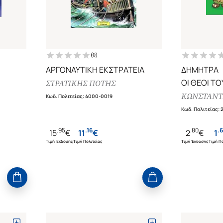
(
0
)
ΑΡΓΟΝΑΥΤΙΚΗ ΕΚΣΤΡΑΤΕΙΑ
ΔΗΜΗΤΡΑ
ΟΙ ΘΕΟΙ Τ
ΣΤΡΑΤΙΚΗΣ ΠΟΤΗΣ
ΚΩΝΣΤΑΝΤΙ
Κωδ. Πολιτείας
:
4000-0019
Κωδ. Πολιτείας
:
.
95
.
16
.
80
.
6
15
€
11
€
2
€
1
Τιμή Έκδοσης
Τιμή Πολιτείας
Τιμή Έκδοσης
Τιμή Πο