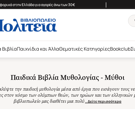
|
ορικά στην Ελλάδα για αγορές άνω των 30€
ά Βιβλία
Παιχνίδια και Άλλα
Θεματικές Κατηγορίες
Bookclub
Σ
Παιδικά Βιβλία Μυθολογίας - Μύθοι
λύψτε την παιδική μυθολογία μέσα από έργα που εισάγουν τους ν
ς στον κόσμο των ολύμπιων θεών, των ηρώων και των ελληνικών 
βιβλιοπωλείο μας διαθέτει μια πολύ
…Δείτε περισσότερα