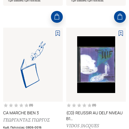
Τιμή Έκδοσης
Τιμή Πολιτείας
Τιμή Έκδοσης
Τιμή Πολιτείας
(
0
)
(
0
)
CA MARCHE BIEN 3
(CD) REUSSIR AU DELF NIVEAU
B1
ΓΕΩΡΓΑΝΤΑΣ ΓΙΩΡΓΟΣ
ORAL COLLECTIF
VIDOS JACQUES
Κωδ. Πολιτείας
:
0806-0016