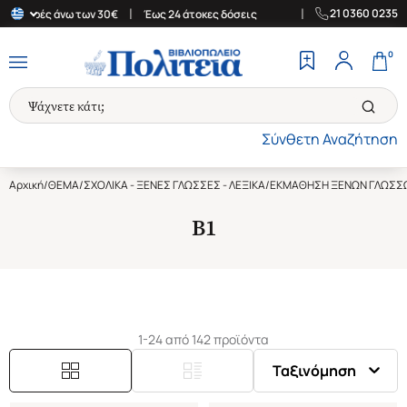
|
|
21 0360 0235
γορές άνω των 30€
Έως 24 άτοκες δόσεις
Δωρεάν Μεταφορικά στ
0
Σύνθετη Αναζήτηση
Αρχική
/
ΘΕΜΑ
/
ΣΧΟΛΙΚΑ - ΞΕΝΕΣ ΓΛΩΣΣΕΣ - ΛΕΞΙΚΑ
/
ΕΚΜΑΘΗΣΗ ΞΕΝΩΝ ΓΛΩΣΣ
B1
1-24 από 142 προϊόντα
Ταξινόμηση