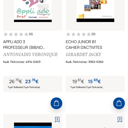
(
0
)
(
0
)
APPLI ADO 3
ECHO JUNIOR B1
PROFESSEUR (ΒΙΒΛΙΟ
CAHIER D'ACTIVITES
ΚΑΘΗΓΗΤΗ)
ANTONIADIS VERONIQUE
GIRARDET JACKY
Κωδ. Πολιτείας
:
4314-0203
Κωδ. Πολιτείας
:
3952-0262
.
70
.
76
.
61
.
69
26
€
23
€
19
€
15
€
Τιμή Έκδοσης
Τιμή Πολιτείας
Τιμή Έκδοσης
Τιμή Πολιτείας