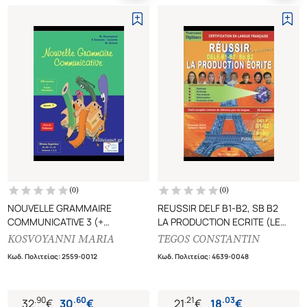
(
0
)
(
0
)
NOUVELLE GRAMMAIRE
REUSSIR DELF B1-B2, SB B2
COMMUNICATIVE 3 (+
LA PRODUCTION ECRITE (LE
SUPPLEMENT)
NOUVEAU)
KOSVOYANNI MARIA
TEGOS CONSTANTIN
LIVRE DU PROFESSEUR (ΒΙΒΛΙΟ
Κωδ. Πολιτείας
:
2559-0012
Κωδ. Πολιτείας
:
4639-0048
ΚΑΘΗΓΗΤΗ)
.
90
.
60
.
21
.
03
32
€
30
€
21
€
18
€