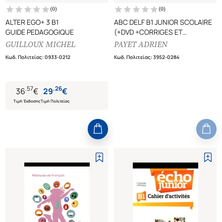
(
0
)
(
0
)
ALTER EGO+ 3 B1
ABC DELF B1 JUNIOR SCOLAIRE
GUIDE PEDAGOGIQUE
(+DVD +CORRIGES ET
TRANSCRIPTIONS)
GUILLOUX MICHEL
PAYET ADRIEN
200 EXERCICES, +LIVRE-WEB
Κωδ. Πολιτείας
:
0933-0212
Κωδ. Πολιτείας
:
3952-0284
.
57
.
26
36
€
29
€
Τιμή Έκδοσης
Τιμή Πολιτείας