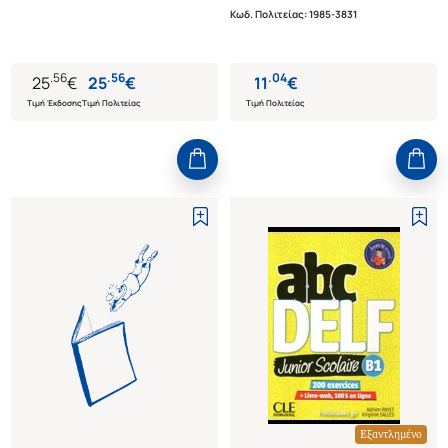
Κωδ. Πολιτείας
:
1985-3831
.
56
.
56
.
04
25
€
25
€
11
€
Τιμή Έκδοσης
Τιμή Πολιτείας
Τιμή Πολιτείας
Εξαντλημένο