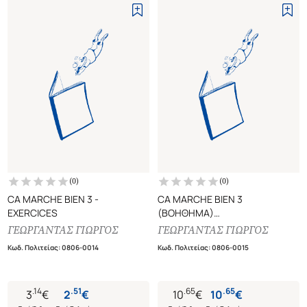
(
0
)
(
0
)
CA MARCHE BIEN 3 -
CA MARCHE BIEN 3
EXERCICES
(ΒΟΗΘΗΜΑ)
METHODE DE FRANCAIS
ΓΕΩΡΓΑΝΤΑΣ ΓΙΩΡΓΟΣ
ΓΕΩΡΓΑΝΤΑΣ ΓΙΩΡΓΟΣ
Κωδ. Πολιτείας
:
0806-0014
Κωδ. Πολιτείας
:
0806-0015
.
14
.
51
.
65
.
65
3
€
2
€
10
€
10
€