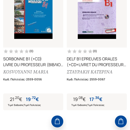
(
0
)
(
0
)
SORBONNE B1 (+CD)
DELF B1 EPREUVES ORALES
LIVRE DU PROFESSEUR (ΒΙΒΛΙΟ
(+CD+LIVRET DU PROFESSEUR)
ΚΑΘΗΓΗΤΗ)
(NOUVELLE EDITION)
KOSVOYANNI MARIA
ΣΤΑΥΡΑΚΗ ΚΑΤΕΡΙΝΑ
LIVRE DU PROFESSEUR (ΒΙΒΛΙΟ
Κωδ. Πολιτείας
:
2559-0056
Κωδ. Πολιτείας
:
2559-0067
ΚΑΘΗΓΗΤΗ)
.
20
.
72
.
08
.
36
21
€
19
€
19
€
17
€
Τιμή Έκδοσης
Τιμή Πολιτείας
Τιμή Έκδοσης
Τιμή Πολιτείας