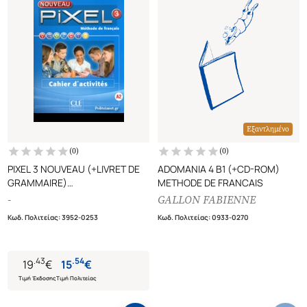
Εξαντλημένο
(
0
)
(
0
)
PIXEL 3 NOUVEAU (+LIVRET DE
ADOMANIA 4 B1 (+CD-ROM)
GRAMMAIRE)
METHODE DE FRANCAIS
CAHIER D' ACTIVITES, METHODE
-
GALLON FABIENNE
DE FRANCAIS (2nd EDITION)
Κωδ. Πολιτείας
:
3952-0253
Κωδ. Πολιτείας
:
0933-0270
.
43
.
54
19
€
15
€
Τιμή Έκδοσης
Τιμή Πολιτείας