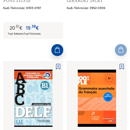
PONS SYLVIE
GIRARDET JACKY
Κωδ. Πολιτείας
:
0933-0197
Κωδ. Πολιτείας
:
3952-0306
.
51
.
38
20
€
15
€
Τιμή Έκδοσης
Τιμή Πολιτείας