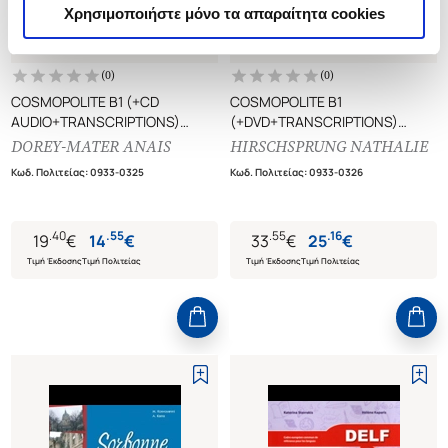
Χρησιμοποιήστε μόνο τα απαραίτητα cookies
(
0
)
(
0
)
COSMOPOLITE B1 (+CD
COSMOPOLITE B1
AUDIO+TRANSCRIPTIONS)
(+DVD+TRANSCRIPTIONS)
CAHIER D'ACTIVITES, METHODE
METHODE DE FRANCAIS
DOREY-MATER ANAIS
HIRSCHSPRUNG NATHALIE
DE FRANCAIS
Κωδ. Πολιτείας
:
0933-0325
Κωδ. Πολιτείας
:
0933-0326
.
40
.
55
.
55
.
16
19
€
14
€
33
€
25
€
Τιμή Έκδοσης
Τιμή Πολιτείας
Τιμή Έκδοσης
Τιμή Πολιτείας