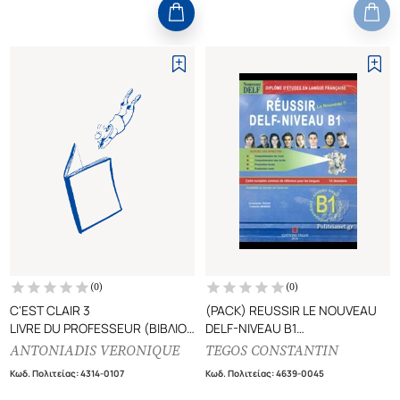
(
0
)
(
0
)
C'EST CLAIR 3
(PACK) REUSSIR LE NOUVEAU
LIVRE DU PROFESSEUR (ΒΙΒΛΙΟ
DELF-NIVEAU B1
ΚΑΘΗΓΗΤΗ)
(+CD+CORRIGES) - DIPLOME D’
ANTONIADIS VERONIQUE
TEGOS CONSTANTIN
ETUDES EN LANGUE FRANCAISE
Κωδ. Πολιτείας
:
4314-0107
Κωδ. Πολιτείας
:
4639-0045