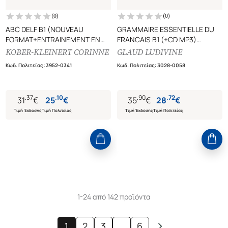
(
0
)
(
0
)
ABC DELF B1 (NOUVEAU
GRAMMAIRE ESSENTIELLE DU
FORMAT+ENTRAINEMENT EN
FRANCAIS B1 (+CD MP3)
LIGNE)
550 EXERCICES CORRIGES
KOBER-KLEINERT CORINNE
GLAUD LUDIVINE
INCLUS
Κωδ. Πολιτείας
:
3952-0341
Κωδ. Πολιτείας
:
3028-0058
.
37
.
10
.
90
.
72
31
€
25
€
35
€
28
€
Τιμή Έκδοσης
Τιμή Πολιτείας
Τιμή Έκδοσης
Τιμή Πολιτείας
1-24 από 142 προϊόντα
1
2
3
...
6