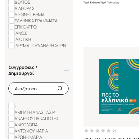
ΔΕΛΤΟΣ
Τιμή Έκδοσης
Τιμή Πολιτείας
ΔΙΑΓΟΡΑΣ
ΔΙΕΘΝΕΣ ΒΗΜΑ
ΕΛΛΗΝΙΚΑ ΓΡΑΜΜΑΤΑ
ΕΠΙΚΕΝΤΡΟ
ΙΑΝΟΣ
ΙΔΙΩΤΙΚΗ
ΙΔΡΥΜΑ ΓΟΥΛΑΝΔΡΗ ΧΟΡΝ
ΙΔΡΥΜΑ ΕΛΛΗΝΙΚΟΥ
ΠΟΛΙΤΙΣΜΟΥ
ΙΔΡΥΜΑ ΜΕΛΕΤΩΝ
Συγγραφείς /
ΧΕΡΣΟΝΗΣΟΥ ΤΟΥ ΑΙΜΟΥ
Δημιουργοί
ΙΔΡΥΜΑ ΤΡΙΑΝΤΑΦΥΛΛΙΔΗ
ΙΝΣΤΙΤΟΥΤΟ ΕΠΕΞΕΡΓΑΣΙΑΣ
ΛΟΓΟΥ
ΙΣΤΡΟΣ
-
ΑΜΠΑΤΗ ΑΝΑΣΤΑΣΙΑ
ΑΝΔΡΕΟΥ ΠΑΝΑΓΙΩΤΗΣ
ΑΝΘΟΛΟΓΙΑ
ΑΝΤΩΝΙΟΥ ΜΑΡΙΑ
(
0
)
ΑΡΩΝΗ ΜΑΡΙΑ