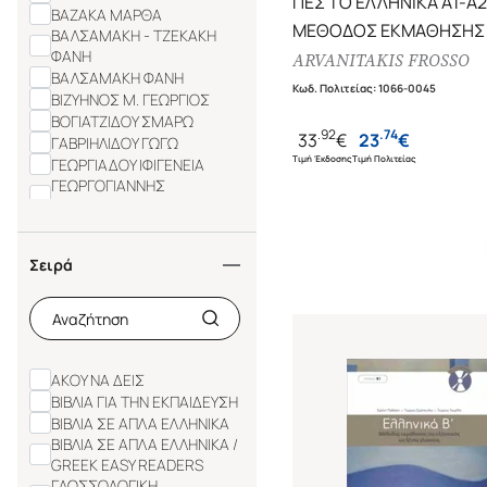
ΠΕΣ ΤΟ ΕΛΛΗΝΙΚΑ Α1-Α2
ΒΑΖΑΚΑ ΜΑΡΘΑ
ΜΕΘΟΔΟΣ ΕΚΜΑΘΗΣΗΣ
ΒΑΛΣΑΜΑΚΗ - ΤΖΕΚΑΚΗ
ΦΑΝΗ
ΕΛΛΗΝΙΚΗΣ ΩΣ ΞΕΝΗΣ
ARVANITAKIS FROSSO
ΒΑΛΣΑΜΑΚΗ ΦΑΝΗ
ΓΛΩΣΣΑΣ
Κωδ. Πολιτείας
:
1066-0045
ΒΙΖΥΗΝΟΣ Μ. ΓΕΩΡΓΙΟΣ
ΒΟΓΙΑΤΖΙΔΟΥ ΣΜΑΡΩ
.
92
.
74
33
€
23
€
ΓΑΒΡΙΗΛΙΔΟΥ ΓΩΓΩ
Τιμή Έκδοσης
Τιμή Πολιτείας
ΓΕΩΡΓΙΑΔΟΥ ΙΦΙΓΕΝΕΙΑ
ΓΕΩΡΓΟΓΙΑΝΝΗΣ
ΠΑΝΤΕΛΗΣ
ΓΙΟΧΑΛΑΣ ΤΙΤΟΣ
ΓΚΑΡΕΛΗ ΕΦΗ
Σειρά
ΓΚΙΩΧΑ-ΠΕΡΓΑΝΤΗ ΔΑΝΑΗ
ΔΑΛΠΑΝΑΓΙΩΤΗ ΘΩΜΑΗ
ΔΕΛΤΑ ΠΗΝΕΛΟΠΗ
ΔΕΜΙΡΗ-ΠΡΟΔΡΟΜΙΔΟΥ
ΕΛΕΝΗ
ΑΚΟΥ ΝΑ ΔΕΙΣ
ΒΙΒΛΙΑ ΓΙΑ ΤΗΝ ΕΚΠΑΙΔΕΥΣΗ
ΒΙΒΛΙΑ ΣΕ ΑΠΛΑ ΕΛΛΗΝΙΚΑ
ΒΙΒΛΙΑ ΣΕ ΑΠΛΑ ΕΛΛΗΝΙΚΑ /
GREEK EASY READERS
ΓΛΩΣΣΟΛΟΓΙΚΗ