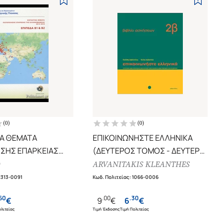
(
0
)
(
0
)
Α ΘΕΜΑΤΑ
ΕΠΙΚΟΙΝΩΝΗΣΤΕ ΕΛΛΗΝΙΚΑ
ΣΗΣ ΕΠΑΡΚΕΙΑΣ
(ΔΕΥΤΕΡΟΣ ΤΟΜΟΣ - ΔΕΥΤΕΡΟ
ΟΜΑΘΕΙΑΣ 2015-
ΜΕΡΟΣ)
Ο
ARVANITAKIS KLEANTHES
ΒΙΒΛΙΟ ΑΣΚΗΣΕΩΝ
2313-0091
Κωδ. Πολιτείας
:
1066-0006
1+Β2
60
.
00
.
30
€
9
€
6
€
λιτείας
Τιμή Έκδοσης
Τιμή Πολιτείας