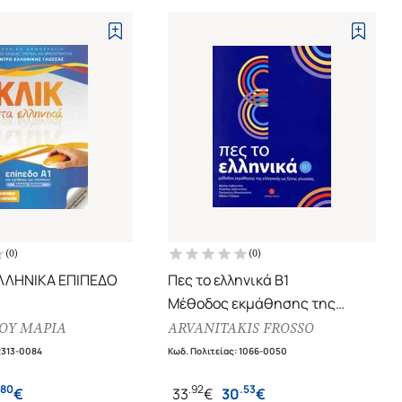
(
0
)
(
0
)
ΕΛΛΗΝΙΚΑ ΕΠΙΠΕΔΟ
Πες το ελληνικά Β1
Μέθοδος εκμάθησης της
ΕΚΜΑΘΗΣΗΣ ΤΗΣ
ελληνικής ως ξένης γλώσσας
ΟΥ ΜΑΡΙΑ
ARVANITAKIS FROSSO
 ΩΣ ΔΕΥΤΕΡΗΣ/
2313-0084
Κωδ. Πολιτείας
:
1066-0050
ΣΣΑΣ (ΓΙΑ ΕΦΗΒΟΥΣ
80
.
92
.
53
€
33
€
30
€
ΚΟΥΣ)