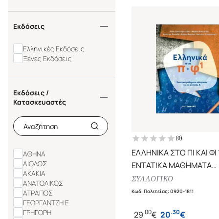
Εκδόσεις
Ελληνικές Εκδόσεις
Ξένες Εκδόσεις
Εκδόσεις /
Κατασκευαστές
(
0
)
ΕΛΛΗΝΙΚΑ ΣΤΟ ΠΙ ΚΑΙ ΦΙ 
ΑΘΗΝΑ
ΑΙΟΛΟΣ
ΕΝΤΑΤΙΚΑ ΜΑΘΗΜΑΤΑ
ΑΚΑΚΙΑ
ΕΛΛΗΝΙΚΩΝ ΓΙΑ ΤΟ ΕΠΙΠ
ΣΥΛΛΟΓΙΚΟ
ΑΝΑΤΟΛΙΚΟΣ
Κωδ. Πολιτείας
:
0920-1811
ΑΤΡΑΠΟΣ
ΓΕΩΡΓΑΝΤΖΗ Ε.
ΓΡΗΓΟΡΗ
.
00
.
30
29
€
20
€