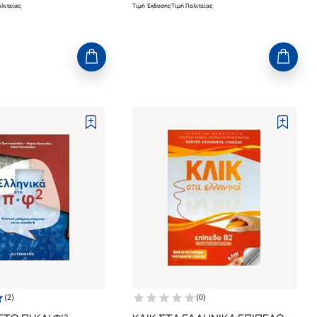
λιτείας
Τιμή Έκδοσης
Τιμή Πολιτείας
(
2
)
(
0
)