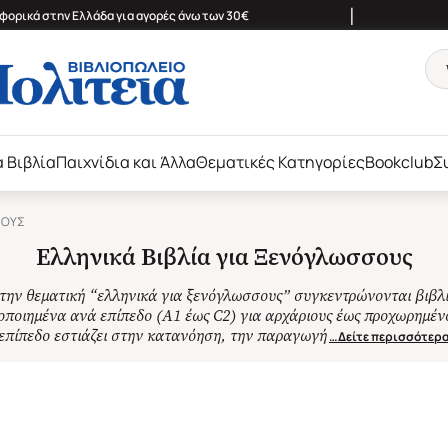
|
ορικά στην Ελλάδα για αγορές άνω των 30€
ά Βιβλία
Παιχνίδια και Άλλα
Θεματικές Κατηγορίες
Bookclub
Σ
ΣΟΥΣ
Ελληνικά Βιβλία για Ξενόγλωσσους
την θεματική “ελληνικά για ξενόγλωσσους” συγκεντρώνονται βιβλ
οποιημένα ανά επίπεδο (Α1 έως C2) για αρχάριους έως προχωρημέν
επίπεδο εστιάζει στην κατανόηση, την παραγωγή
…Δείτε περισσότερ