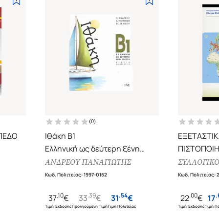
(
0
)
ΙΠΕΔΟ
Ιθάκη Β1
ΕΞΕΤΑΣΤΙΚ
Ελληνική ως δεύτερη ξένη
ΠΙΣΤΟΠΟΙΗ
 ΤΗΣ
γλώσσα
ΤΗΣ ΕΛΛΗΝ
ΑΝΔΡΕΟΥ ΠΑΝΑΓΙΩΤΗΣ
ΣΥΛΛΟΓΙΚ
ΗΣ/
2018
Κωδ. Πολιτείας
:
1997-0162
Κωδ. Πολιτείας
:
ΣΣΑΡΙ
ΕΠΙΠΕΔΑ Β
.
10
.
39
.
54
.
00
.
37
€
33
€
31
€
22
€
17
Τιμή Έκδοσης
Προηγούμενη Τιμή
Τιμή Πολιτείας
Τιμή Έκδοσης
Τιμή Πο