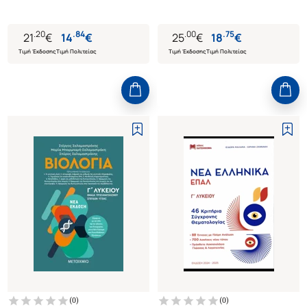
.
20
.
84
.
00
.
75
21
€
14
€
25
€
18
€
Τιμή Έκδοσης
Τιμή Πολιτείας
Τιμή Έκδοσης
Τιμή Πολιτείας
(
0
)
(
0
)