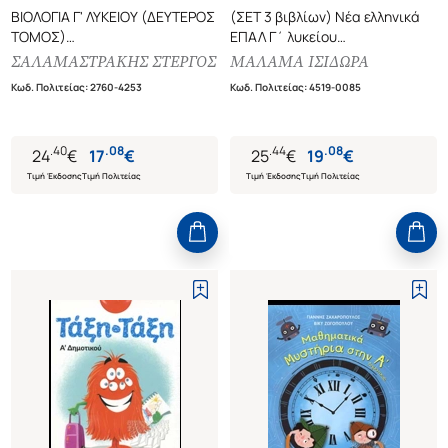
ΒΙΟΛΟΓΙΑ Γ' ΛΥΚΕΙΟΥ (ΔΕΥΤΕΡΟΣ
(ΣΕΤ 3 βιβλίων) Νέα ελληνικά
ΤΟΜΟΣ)
ΕΠΑΛ Γ΄ λυκείου
ΟΜΑΔΑ ΠΡΟΣΑΝΑΤΟΛΙΣΜΟΥ
(+απαντήσεις+μέθοδος
ΣΑΛΑΜΑΣΤΡΑΚΗΣ ΣΤΕΡΓΟΣ
ΜΑΛΑΜΑ ΙΣΙΔΩΡΑ
ΣΠΟΥΔΩΝ ΥΓΕΙΑΣ
γνώσης)
Κωδ. Πολιτείας
:
2760-4253
Κωδ. Πολιτείας
:
4519-0085
.
40
.
08
.
44
.
08
24
€
17
€
25
€
19
€
Τιμή Έκδοσης
Τιμή Πολιτείας
Τιμή Έκδοσης
Τιμή Πολιτείας