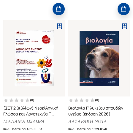
(
0
)
(
0
)
(ΣΕΤ 2 βιβλίων) Νεοελληνική
Βιολογία Γ' λυκείου σπουδών
Γλώσσα και Λογοτεχνία Γ'
υγείας (έκδοση 2026)
Λυκείου (έκδοση 2026)
ΜΑΛΑΜΑ ΙΣΙΔΩΡΑ
ΛΑΖΑΡΑΚΗ ΝΟΤΑ
Μέθοδος γνώσης - θεωρία και
Κωδ. Πολιτείας
:
4519-0083
Κωδ. Πολιτείας
:
3629-0140
ασκήσεις (+απαντήσεις)