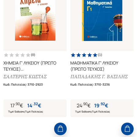
(
0
)
(
1
)
ΧΗΜΕΙΑ Γ' ΛΥΚΕΙΟΥ (ΠΡΩΤΟ
ΜΑΘΗΜΑΤΙΚΑ Γ' ΛΥΚΕΙΟΥ
ΤΕΥΧΟΣ)
(ΠΡΩΤΟ ΤΕΥΧΟΣ)
ΟΞΕΙΔΟΑΝΑΓΩΓΗ,
ΣΑΛΤΕΡΗΣ ΚΩΣΤΑΣ
ΠΑΠΑΔΑΚΗΣ Γ. ΒΑΣΙΛΗΣ
ΘΕΡΜΟΧΗΜΕΙΑ, ΧΗΜΙΚΗ
Κωδ. Πολιτείας
:
3710-2923
Κωδ. Πολιτείας
:
3710-3236
ΚΙΝΗΤΙΚΗ, ΧΗΜΙΚΗ ΙΣΟΡΡΟΠΙΑ
.
90
.
32
.
90
.
92
17
€
14
€
24
€
19
€
Τιμή Έκδοσης
Τιμή Πολιτείας
Τιμή Έκδοσης
Τιμή Πολιτείας