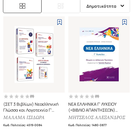
Δημοτικότητα
(
0
)
(
0
)
(ΣΕΤ 3 Βιβλίων) Νεοελληνική
ΝΕΑ ΕΛΛΗΝΙΚΑ Γ' ΛΥΚΕΙΟΥ
Γλώσσα και Λογοτεχνία Γ'
(+ΒΙΒΛΙΟ ΑΠΑΝΤΗΣΕΩΝ)
Λυκείου (έκδοση 2026)
ΘΕΩΡΙΑ ΚΑΙ ΔΙΔΑΚΤΙΚΕΣ
ΜΑΛΑΜΑ ΙΣΙΔΩΡΑ
ΜΗΤΣΕΛΟΣ ΑΛΕΞΑΝΔΡΟΣ
Μέθοδος Γνώσης - Θεωρία και
ΠΡΟΤΑΣΕΙΣ ΣΥΜΦΩΝΑ ΜΕ ΤΗΝ
Κωδ. Πολιτείας
:
4519-0084
Κωδ. Πολιτείας
:
1480-0877
Ασκήσεις (+51 Κριτήρια
ΤΡΑΠΕΖΑ ΘΕΜΑΤΩΝ (ΕΚΔΟΣΗ