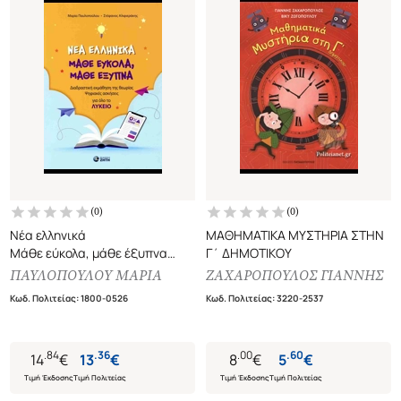
(
0
)
(
0
)
Νέα ελληνικά
ΜΑΘΗΜΑΤΙΚΑ ΜΥΣΤΗΡΙΑ ΣΤΗΝ
Μάθε εύκολα, μάθε έξυπνα
Γ΄ ΔΗΜΟΤΙΚΟΥ
(διαδραστική εκμάθηση της
ΠΑΥΛΟΠΟΥΛΟΥ ΜΑΡΙΑ
ΖΑΧΑΡΟΠΟΥΛΟΣ ΓΙΑΝΝΗΣ
θεωρίας, ψηφιακές ασκήσεις
Κωδ. Πολιτείας
:
1800-0526
Κωδ. Πολιτείας
:
3220-2537
για όλο το λύκειο)
.
84
.
36
.
00
.
60
14
€
13
€
8
€
5
€
Τιμή Έκδοσης
Τιμή Πολιτείας
Τιμή Έκδοσης
Τιμή Πολιτείας