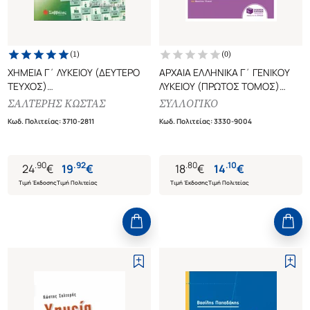
(
1
)
(
0
)
ΧΗΜΕΙΑ Γ΄ ΛΥΚΕΙΟΥ (ΔΕΥΤΕΡΟ
ΑΡΧΑΙΑ ΕΛΛΗΝΙΚΑ Γ΄ ΓΕΝΙΚΟΥ
ΤΕΥΧΟΣ)
ΛΥΚΕΙΟΥ (ΠΡΩΤΟΣ ΤΟΜΟΣ)
ΟΞΕΑ - ΒΑΣΕΙΣ, ΙΟΝΤΙΚΗ
(+ΑΝΑΛΥΣΗ ΤΩΝ ΚΕΙΜΕΝΩΝ
ΣΑΛΤΕΡΗΣ ΚΩΣΤΑΣ
ΣΥΛΛΟΓΙΚΟ
ΙΣΟΡΡΟΠΙΑ, ΗΛΕΚΤΡΟΝΙΑΚΗ
ΑΥΤΕΝΕΡΓΕΙΑΣ)
Κωδ. Πολιτείας
:
3710-2811
Κωδ. Πολιτείας
:
3330-9004
ΔΟΜΗΣΗ, ΠΕΡΙΟΔΙΚΟΣ ΠΙΝΑΚΑΣ
ΦΑΚΕΛΟΣ ΥΛΙΚΟΥ - ΟΜΑΔΑ
ΠΡΟΣΑΝΑΤΟΛΙΣΜΟΥ
ΑΝΘΡΩΠΙΣΤΙΚΩΝ ΣΠΟΥΔΩΝ
.
90
.
92
.
80
.
10
24
€
19
€
18
€
14
€
Τιμή Έκδοσης
Τιμή Πολιτείας
Τιμή Έκδοσης
Τιμή Πολιτείας