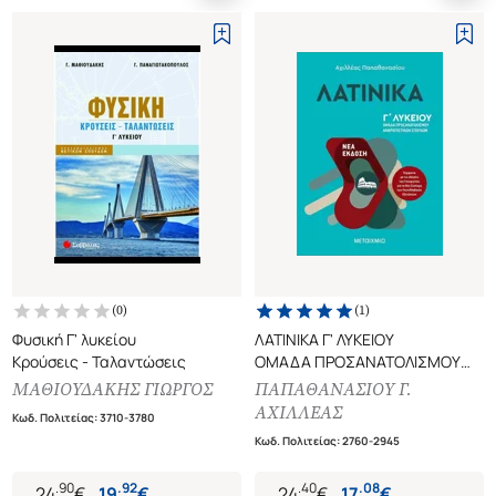
(
0
)
(
1
)
Φυσική Γ' λυκείου
ΛΑΤΙΝΙΚΑ Γ' ΛΥΚΕΙΟΥ
Κρούσεις - Ταλαντώσεις
ΟΜΑΔΑ ΠΡΟΣΑΝΑΤΟΛΙΣΜΟΥ
ΑΝΘΡΩΠΙΣΤΙΚΩΝ ΣΠΟΥΔΩΝ
ΜΑΘΙΟΥΔΑΚΗΣ ΓΙΩΡΓΟΣ
ΠΑΠΑΘΑΝΑΣΙΟΥ Γ.
(ΝΕΑ ΕΚΔΟΣΗ)
ΑΧΙΛΛΕΑΣ
Κωδ. Πολιτείας
:
3710-3780
Κωδ. Πολιτείας
:
2760-2945
.
90
.
92
.
40
.
08
24
€
19
€
24
€
17
€