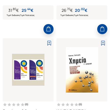
Σύγχρονης
2023 - 24)
Θεματολογίας+Απαντήσεις)
.
80
.
44
.
70
.
02
31
€
25
€
26
€
20
€
Τιμή Έκδοσης
Τιμή Πολιτείας
Τιμή Έκδοσης
Τιμή Πολιτείας
(
0
)
(
0
)