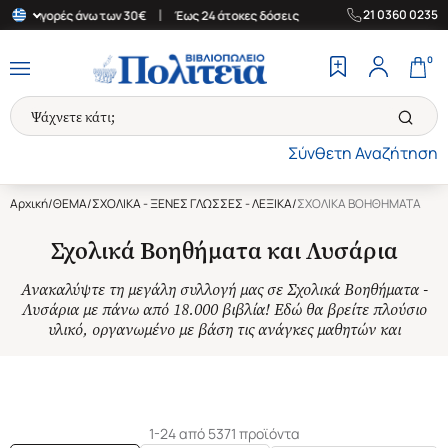
|
|
21 0360 0235
α αγορές άνω των 30€
Έως 24 άτοκες δόσεις
Δωρεάν Μεταφορικά
0
Σύνθετη Αναζήτηση
Αρχική
/
ΘΕΜΑ
/
ΣΧΟΛΙΚΑ - ΞΕΝΕΣ ΓΛΩΣΣΕΣ - ΛΕΞΙΚΑ
/
ΣΧΟΛΙΚΑ ΒΟΗΘΗΜΑΤΑ
Σχολικά Βοηθήματα και Λυσάρια
Ανακαλύψτε τη μεγάλη συλλογή μας σε Σχολικά Βοηθήματα -
Λυσάρια με πάνω από 18.000 βιβλία! Εδώ θα βρείτε πλούσιο
υλικό, οργανωμένο με βάση τις ανάγκες μαθητών και
…Δείτε περισσότερα
1-24 από 5371 προϊόντα