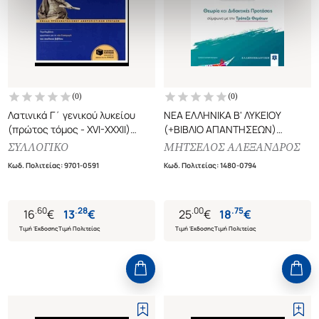
(
0
)
(
0
)
Λατινικά Γ΄ γενικού λυκείου
ΝΕΑ ΕΛΛΗΝΙΚΑ Β' ΛΥΚΕΙΟΥ
(πρώτος τόμος - XVI-XXXII)
(+ΒΙΒΛΙΟ ΑΠΑΝΤΗΣΕΩΝ)
Περιλαμβάνει ερωτήσεις για τη
ΘΕΩΡΙΑ ΚΑΙ ΔΙΔΑΚΤΙΚΕΣ
ΣΥΛΛΟΓΙΚΟ
ΜΗΤΣΕΛΟΣ ΑΛΕΞΑΝΔΡΟΣ
νέα εισαγωγή του σχολικού
ΠΡΟΤΑΣΕΙΣ ΣΥΜΦΩΝΑ ΜΕ ΤΗΝ
Κωδ. Πολιτείας
:
9701-0591
Κωδ. Πολιτείας
:
1480-0794
βιβλίου
ΤΡΑΠΕΖΑ ΘΕΜΑΤΩΝ (ΕΚΔΟΣΗ
2022 - 23)
.
60
.
28
.
00
.
75
16
€
13
€
25
€
18
€
Τιμή Έκδοσης
Τιμή Πολιτείας
Τιμή Έκδοσης
Τιμή Πολιτείας