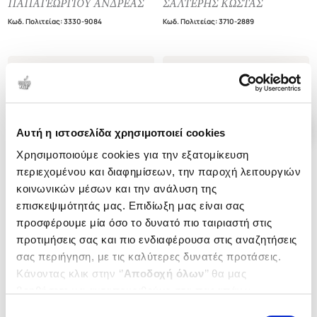
ΠΑΠΑΓΕΩΡΓΙΟΥ ΑΝΔΡΕΑΣ
ΣΑΛΤΕΡΗΣ ΚΩΣΤΑΣ
ΑΥΤΕΝΕΡΓΕΙΑΣ)
ΘΕΜΑΤΑ ΓΙΑ ΕΞΕΤΑΣΕΙΣ
Κωδ. Πολιτείας
:
3330-9084
Κωδ. Πολιτείας
:
3710-2889
ΦΑΚΕΛΟΣ ΥΛΙΚΟΥ - ΟΜΑΔΑ
(ΠΡΟΣΑΝΑΤΟΛΙΣΜΟΣ ΘΕΤΙΚΩΝ
ΠΡΟΣΑΝΑΤΟΛΙΣΜΟΥ
ΣΠΟΥΔΩΝ)
ΑΝΘΡΩΠΙΣΤΙΚΩΝ ΣΠΟΥΔΩΝ
.
80
.
10
.
90
.
92
18
€
14
€
24
€
19
€
Τιμή Έκδοσης
Τιμή Πολιτείας
Τιμή Έκδοσης
Τιμή Πολιτείας
Αυτή η ιστοσελίδα χρησιμοποιεί cookies
Χρησιμοποιούμε cookies για την εξατομίκευση
περιεχομένου και διαφημίσεων, την παροχή λειτουργιών
κοινωνικών μέσων και την ανάλυση της
επισκεψιμότητάς μας. Επιδίωξη μας είναι σας
προσφέρουμε μία όσο το δυνατό πιο ταιριαστή στις
προτιμήσεις σας και πιο ενδιαφέρουσα στις αναζητήσεις
σας περιήγηση, με τις καλύτερες δυνατές προτάσεις.
Κάνοντας κλικ στην ‘’
Αποδοχή όλων
’’ θα μας
βοηθήσετε να ανταποκριθούμε στα παραπάνω.
Μπορείτε επίσης να επεξεργαστείτε ποια cookies σας
Επιλογή