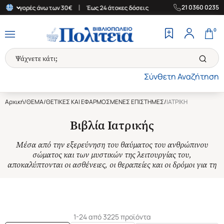
|
|
21 0360 0235
α αγορές άνω των 30€
Έως 24 άτοκες δόσεις
Δωρεάν Μεταφορικά
0
Σύνθετη Αναζήτηση
Αρχική
/
ΘΕΜΑ
/
ΘΕΤΙΚΕΣ ΚΑΙ ΕΦΑΡΜΟΣΜΕΝΕΣ ΕΠΙΣΤΗΜΕΣ
/
ΙΑΤΡΙΚΗ
Βιβλία Ιατρικής
Μέσα από την εξερεύνηση του θαύματος του ανθρώπινου
σώματος και των μυστικών της λειτουργίας του,
αποκαλύπτονται οι ασθένειες, οι θεραπείες και οι δρόμοι για τη
διάγνωση
…Δείτε περισσότερα
1-24 από 3225 προϊόντα