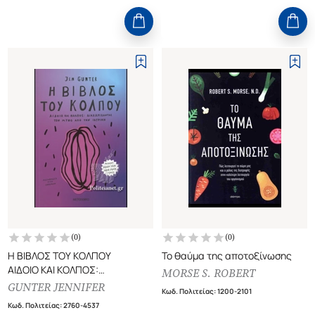
(
0
)
(
0
)
Η ΒΙΒΛΟΣ ΤΟΥ ΚΟΛΠΟΥ
Το θαύμα της αποτοξίνωσης
ΑΙΔΟΙΟ ΚΑΙ ΚΟΛΠΟΣ:
MORSE S. ROBERT
ΔΙΑΧΩΡΙΖΟΝΤΑΣ ΤΟΝ ΜΥΘΟ
GUNTER JENNIFER
Κωδ. Πολιτείας
:
1200-2101
ΑΠΟ ΤΗΝ ΙΑΤΡΙΚΗ
Κωδ. Πολιτείας
:
2760-4537