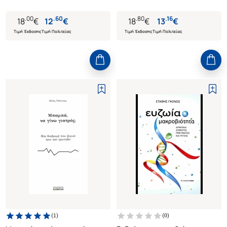
.
00
.
60
.
80
.
16
18
€
12
€
18
€
13
€
Τιμή Έκδοσης
Τιμή Πολιτείας
Τιμή Έκδοσης
Τιμή Πολιτείας
(
1
)
(
0
)