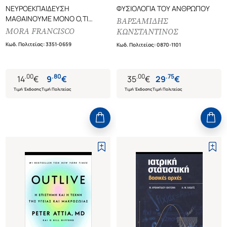
ΝΕΥΡΟΕΚΠΑΙΔΕΥΣΗ
ΦΥΣΙΟΛΟΓΙΑ ΤΟΥ ΑΝΘΡΩΠΟΥ
ΜΑΘΑΙΝΟΥΜΕ ΜΟΝΟ Ο,ΤΙ
ΒΑΡΣΑΜΙΔΗΣ
ΑΓΑΠΑΜΕ
MORA FRANCISCO
ΚΩΝΣΤΑΝΤΙΝΟΣ
Κωδ. Πολιτείας
:
3351-0659
Κωδ. Πολιτείας
:
0870-1101
.
00
.
80
.
00
.
75
14
€
9
€
35
€
29
€
Τιμή Έκδοσης
Τιμή Πολιτείας
Τιμή Έκδοσης
Τιμή Πολιτείας