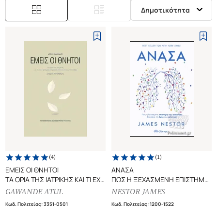
Δημοτικότητα
(
4
)
(
1
)
ΕΜΕΙΣ ΟΙ ΘΝΗΤΟΙ
ΑΝΑΣΑ
ΤΑ ΟΡΙΑ ΤΗΣ ΙΑΤΡΙΚΗΣ ΚΑΙ ΤΙ ΕΧΕΙ
ΠΩΣ Η ΞΕΧΑΣΜΕΝΗ ΕΠΙΣΤΗΜΗ
ΠΡΑΓΜΑΤΙ ΣΗΜΑΣΙΑ ΟΤΑΝ ΤΟ
ΤΗΣ ΑΝΑΠΝΟΗΣ ΘΑ ΚΑΝΕΙ ΤΗ
GAWANDE ATUL
NESTOR JAMES
ΤΕΛΟΣ ΠΛΗΣΙΑΖΕΙ
ΖΩΗ ΣΟΥ ΚΑΛΥΤΕΡΗ
Κωδ. Πολιτείας
:
3351-0501
Κωδ. Πολιτείας
:
1200-1522