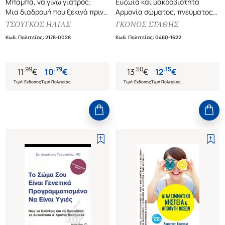
Μπαμπά, να γίνω γιατρός;
Ευζωία και μακροβιότητα
Μια διαδρομή που ξεκινά πριν
Αρμονία σώματος, πνεύματος
καν ερωτηθεί
και ψυχής
ΤΣΟΥΓΚΟΣ ΗΛΙΑΣ
ΓΚΟΝΟΣ ΣΤΑΘΗΣ
Κωδ. Πολιτείας
:
2178-0028
Κωδ. Πολιτείας
:
0460-1622
.
99
.
79
.
50
.
15
11
€
10
€
13
€
12
€
Τιμή Έκδοσης
Τιμή Πολιτείας
Τιμή Έκδοσης
Τιμή Πολιτείας