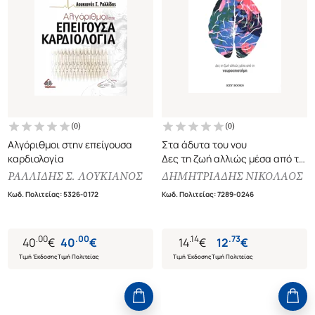
(
0
)
(
0
)
Αλγόριθμοι στην επείγουσα
Στα άδυτα του νου
καρδιολογία
Δες τη ζωή αλλιώς μέσα από τη
νευροεπιστήμη
ΡΑΛΛΙΔΗΣ Σ. ΛΟΥΚΙΑΝΟΣ
ΔΗΜΗΤΡΙΑΔΗΣ ΝΙΚΟΛΑΟΣ
Κωδ. Πολιτείας
:
5326-0172
Κωδ. Πολιτείας
:
7289-0246
.
00
.
00
.
14
.
73
40
€
40
€
14
€
12
€
Τιμή Έκδοσης
Τιμή Πολιτείας
Τιμή Έκδοσης
Τιμή Πολιτείας