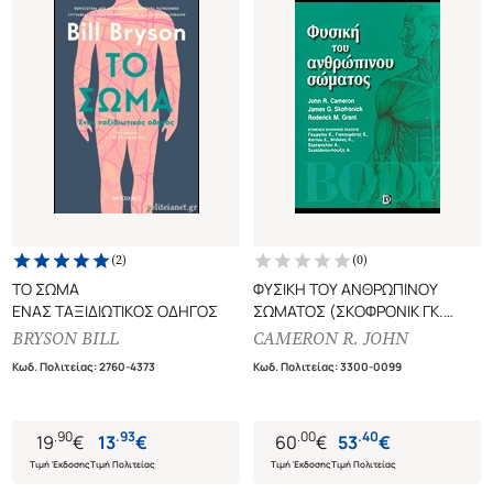
(
2
)
(
0
)
ΤΟ ΣΩΜΑ
ΦΥΣΙΚΗ ΤΟΥ ΑΝΘΡΩΠΙΝΟΥ
ΕΝΑΣ ΤΑΞΙΔΙΩΤΙΚΟΣ ΟΔΗΓΟΣ
ΣΩΜΑΤΟΣ (ΣΚΟΦΡΟΝΙΚ ΓΚ.
ΤΖΕΙΜΣ, ΓΚΡΑΝΤ Μ. ΡΟΝΤΕΡΙΚ,
BRYSON BILL
CAMERON R. JOHN
ΚΑΜΕΡΟΝ Ρ. ΤΖΟΝ)
Κωδ. Πολιτείας
:
2760-4373
Κωδ. Πολιτείας
:
3300-0099
.
90
.
93
.
00
.
40
19
€
13
€
60
€
53
€
Τιμή Έκδοσης
Τιμή Πολιτείας
Τιμή Έκδοσης
Τιμή Πολιτείας