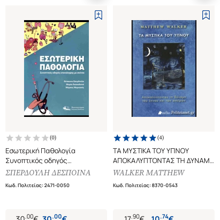
(
0
)
(
4
)
Εσωτερική Παθολογία
ΤΑ ΜΥΣΤΙΚΑ ΤΟΥ ΥΠΝΟΥ
Συνοπτικός οδηγός
ΑΠΟΚΑΛΥΠΤΟΝΤΑΣ ΤΗ ΔΥΝΑΜΗ
επανάληψης με σκίτσα
ΤΟΥ ΥΠΝΟΥ ΚΑΙ ΤΩΝ ΟΝΕΙΡΩΝ
ΣΠΕΡΔΟΥΛΗ ΔΕΣΠΟΙΝΑ
WALKER MATTHEW
Κωδ. Πολιτείας
:
2471-0050
Κωδ. Πολιτείας
:
8370-0543
.
00
.
00
.
90
.
74
30
€
30
€
17
€
10
€