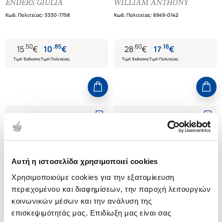
ENDERS GIULIA
WILLIAM ANTHONY
ΤΟΥ ΑΝΘΡΩΠΙΝΟΥ ΣΩΜΑΤΟΣ
ΤΙΣ ΑΣΘΕΝΕΙΕΣ ΚΑΙ ΟΙ
Κωδ. Πολιτείας
:
3330-7758
Κωδ. Πολιτείας
:
6949-0142
ΡΙΖΟΣΠΑΣΤΙΚΕΣ ΘΕΡΑΠΕΙΕΣ
ΤΟΥΣ
.
50
.
85
.
60
.
16
15
€
10
€
28
€
17
€
Τιμή Έκδοσης
Τιμή Πολιτείας
Τιμή Έκδοσης
Τιμή Πολιτείας
Αυτή η ιστοσελίδα χρησιμοποιεί cookies
Χρησιμοποιούμε cookies για την εξατομίκευση
περιεχομένου και διαφημίσεων, την παροχή λειτουργιών
κοινωνικών μέσων και την ανάλυση της
επισκεψιμότητάς μας. Επιδίωξη μας είναι σας