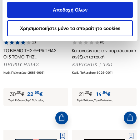
Αποδοχή Όλων
Χρησιμοποιήστε μόνο τα απαραίτητα cookies
(
2
)
(
0
)
ΤΟ ΒΙΒΛΙΟ ΤΗΣ ΘΕΡΑΠΕΙΑΣ
Κατανοώντας την παραδοσιακή
ΟΙ 3 ΤΟΜΟΙ ΤΗΣ
κινέζικη ιατρική
«ΦΥΣΙΟΘΕΡΑΠΕΥΤΙΚΗΣ» ΚΑΙ Η
ΠΕΤΡΟΥ ΗΛΙΑΣ
KAPTCHUK J. TED
«ΓΥΜΝΑΣΤΙΚΗ ΚΑΙ ΥΓΕΙΑ»
Κωδ. Πολιτείας
:
2683-0061
Κωδ. Πολιτείας
:
5026-0011
.
00
.
50
.
20
.
84
30
€
22
€
21
€
14
€
Τιμή Έκδοσης
Τιμή Πολιτείας
Τιμή Έκδοσης
Τιμή Πολιτείας