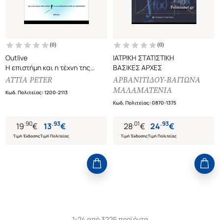
(
0
)
(
0
)
Outlive
ΙΑΤΡΙΚΗ ΣΤΑΤΙΣΤΙΚΗ
Η επιστήμη και η τέχνη της
ΒΑΣΙΚΕΣ ΑΡΧΕΣ
υγείας και μακροζωΐας
ATTIA PETER
ΑΡΒΑΝΙΤΙΔΟΥ-ΒΑΓΙΩΝΑ
ΜΑΛΑΜΑΤΕΝΙΑ
Κωδ. Πολιτείας
:
1200-2113
Κωδ. Πολιτείας
:
0870-1375
.
90
.
93
.
01
.
93
19
€
13
€
28
€
24
€
Τιμή Έκδοσης
Τιμή Πολιτείας
Τιμή Έκδοσης
Τιμή Πολιτείας
1-24 από 3225 προϊόντα