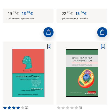
.
89
.
92
.
20
.
54
19
€
13
€
22
€
15
€
Τιμή Έκδοσης
Τιμή Πολιτείας
Τιμή Έκδοσης
Τιμή Πολιτείας
(
2
)
(
0
)