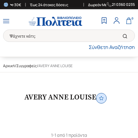
|
|
21 0360 0235
άνω των 30€
Έως 24 άτοκες δόσεις
Δωρεάν Μεταφορικά στην Ελλ
0
Σύνθετη Αναζήτηση
Αρχική
/
Συγγραφείς
/
AVERY ANNE LOUISE
AVERY ANNE LOUISE
1-1 από 1 προϊόντα