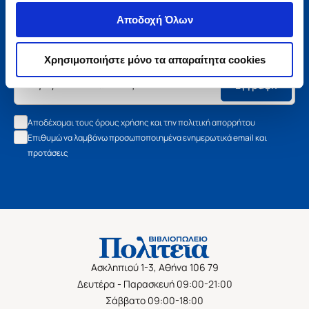
Μάθετε τα νέα της Πολιτείας
Αποδοχή Όλων
Εγγραφείτε στο newsletter μας και μάθετε πρώτοι όλα τα
νέα βιβλία, τις εξαιρετικές τιμές και τις εκδηλώσεις μας.
Χρησιμοποιήστε μόνο τα απαραίτητα cookies
Εγγραφή
Αποδέχομαι τους όρους χρήσης και την πολιτική απορρήτου
Επιθυμώ να λαμβάνω προσωποποιημένα ενημερωτικά email και
προτάσεις
Ασκληπιού 1-3, Αθήνα 106 79
Δευτέρα - Παρασκευή 09:00-21:00
Σάββατο 09:00-18:00