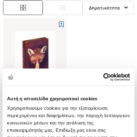
Δημοτικότητα
Αυτή η ιστοσελίδα χρησιμοποιεί cookies
(
0
)
Χρησιμοποιούμε cookies για την εξατομίκευση
A Fox for All Seasons Journal
With new Reynard the Fox mini
περιεχομένου και διαφημίσεων, την παροχή λειτουργιών
stories
AVERY ANNE LOUISE
κοινωνικών μέσων και την ανάλυση της
επισκεψιμότητάς μας. Επιδίωξη μας είναι σας
Κωδ. Πολιτείας
:
5301-0031