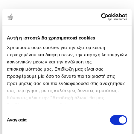
1-1 από 1 προϊόντα
Δημοτικότητα
Αυτή η ιστοσελίδα χρησιμοποιεί cookies
Χρησιμοποιούμε cookies για την εξατομίκευση
περιεχομένου και διαφημίσεων, την παροχή λειτουργιών
κοινωνικών μέσων και την ανάλυση της
επισκεψιμότητάς μας. Επιδίωξη μας είναι σας
προσφέρουμε μία όσο το δυνατό πιο ταιριαστή στις
προτιμήσεις σας και πιο ενδιαφέρουσα στις αναζητήσεις
σας περιήγηση, με τις καλύτερες δυνατές προτάσεις.
Κάνοντας κλικ στην ‘’
Αποδοχή όλων
’’ θα μας
βοηθήσετε να ανταποκριθούμε στα παραπάνω.
Μπορείτε επίσης να επεξεργαστείτε ποια cookies σας
Επιλογή
(
0
)
ενδιαφέρουν και να επιλέξετε από τα παρακάτω με την
Αναγκαία
συγκατάθεσης
Τελευταία τελετουργία
‘’
Αποδοχή επιλογών
΄΄και να ενημερωθείτε σχετικά με
OSBOURNE OZZY
τα cookies στην ‘’Προβολή λεπτομερειών’’.