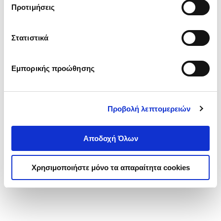
Προτιμήσεις
Κωδ. Πολιτείας
:
4580-6167
Στατιστικά
.
50
.
95
25
€
22
€
Τιμή Έκδοσης
Τιμή Πολιτείας
Εμπορικής προώθησης
Προβολή λεπτομερειών
Αποδοχή Όλων
1-1 από 1 προϊόντα
Χρησιμοποιήστε μόνο τα απαραίτητα cookies