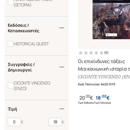
(ΙΣΤΟΡΙΑ)
Εκδόσεις /
Κατασκευαστές
HISTORICAL QUEST
(
0
)
Οι επικίνδυνες τάξεις
Συγγραφείς /
Μια κοινωνική ιστορία 
Δημιουργοί
φτώχειας από τη νεότε
CICONTE VINCENZO (EN
CICONTE VINCENZO
εποχή ως τις μέρες μας
Κωδ. Πολιτείας
:
6422-0113
(ENZO)
.
00
.
00
20
€
18
€
Τιμή Έκδοσης
Τιμή Πολιτείας
Τιμή
€
€