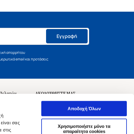
Εγγραφή
τική απορρήτου
ερωτικά email και προτάσεις
 Πελατών
ΑΚΟΛΟΥΘΗΣΤΕ ΜΑΣ
σεις
Αποδοχή Όλων
χή
είναι σας
Χρησιμοποιήστε μόνο τα
 στις
αναχώρησης
απαραίτητα cookies