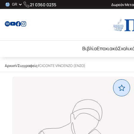
21 0360 0235
Δωρεάν Μεταφ
Βιβλία
Εποχιακά
Σχολικ
Αρχική
/
Συγγραφείς
/
CICONTE VINCENZO (ENZO)