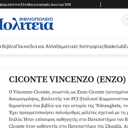
|
ορικά στην Ελλάδα για αγορές άνω των 30€
ά Βιβλία
Παιχνίδια και Άλλα
Θεματικές Κατηγορίες
Bookclub
Σ
CICONTE VINCENZO (ENZO)
Ο Vincenzo Ciconte, γνωστός ως Enzo Ciconte (γεννημένος 
δοκιμιογράφος, βουλευτής του PCI (Ιταλικού Κομμουνιστικ
δημοσίευσε ένα βιβλίο για την ιστορία της 'Ndrangheta, το
Έχει πραγματοποιήσει πολυάριθμες μελέτες σχετικά με τη
Ιταλία.Ήταν επίκουρος καθηγητής στο Πανεπιστήμιο του Ro
Ciconte ήταν καθηγητής στο Πανεπιστήμιο της L'Aquila. Απ