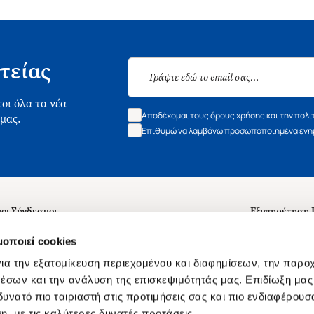
τείας
οι όλα τα νέα
Αποδέχομαι τους όρους χρήσης και την πολι
 μας.
Επιθυμώ να λαμβάνω προσωποποιημένα ενημ
οι Σύνδεσμοι
Εξυπηρέτηση
ά με εμάς
Συχνές ερωτή
μοποιεί cookies
 Εργασίας
Επικοινωνία
ια την εξατομίκευση περιεχομένου και διαφημίσεων, την παρο
ς για τις "Λίστες Επιθυμητών" και τη Βιβλιοθήκη
B2B
έσων και την ανάλυση της επισκεψιμότητάς μας. Επιδίωξη μας 
υνατό πιο ταιριαστή στις προτιμήσεις σας και πιο ενδιαφέρουσα
ες Χρήσης Αναζήτησης
Δικαίωμα Υπ
η, με τις καλύτερες δυνατές προτάσεις.