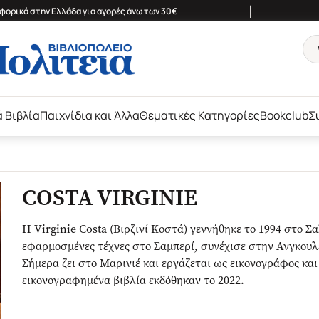
|
ορικά στην Ελλάδα για αγορές άνω των 30€
ά Βιβλία
Παιχνίδια και Άλλα
Θεματικές Κατηγορίες
Bookclub
Σ
COSTA VIRGINIE
Η Virginie Costa (Βιρζινί Κοστά) γεννήθηκε το 1994 στο Σ
εφαρμοσμένες τέχνες στο Σαμπερί, συνέχισε στην Ανγκου
Σήμερα ζει στο Μαρινιέ και εργάζεται ως εικονογράφος κα
εικονογραφημένα βιβλία εκδόθηκαν το 2022.