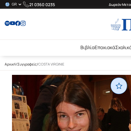
21 0360 0235
Δωρεάν Μεταφ
Βιβλία
Εποχιακά
Σχολικ
Αρχική
/
Συγγραφείς
/
COSTA VIRGINIE