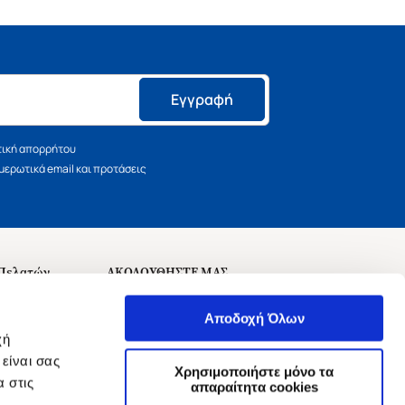
Εγγραφή
τική απορρήτου
ερωτικά email και προτάσεις
 Πελατών
ΑΚΟΛΟΥΘΗΣΤΕ ΜΑΣ
σεις
Αποδοχή Όλων
χή
είναι σας
Χρησιμοποιήστε μόνο τα
 στις
αναχώρησης
απαραίτητα cookies