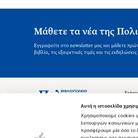
Μάθετε τα νέα της Πολι
Εγγραφείτε στο newsletter μας και μάθετε πρώτ
βιβλία, τις εξαιρετικές τιμές και τις εκδηλώσεις
Χρήσιμ
Σχετικ
Ασκληπιού 1-3, Αθήνα 106 79
Αυτή η ιστοσελίδα χρησι
Δευτέρα - Παρασκευή 09:00-21:00
Θέσεις
Χρησιμοποιούμε cookies γ
Σάββατο 09:00-18:00
Οδηγίε
λειτουργιών κοινωνικών μ
προσφέρουμε μία όσο το δ
Οδηγί
αναζητήσεις σας περιήγησ