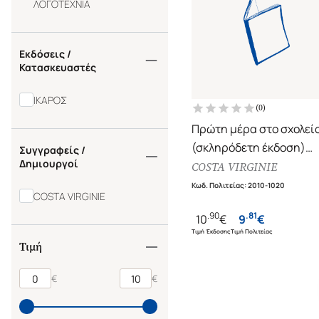
ΛΟΓΟΤΕΧΝΙΑ
Εκδόσεις /
Κατασκευαστές
ΙΚΑΡΟΣ
(
0
)
Πρώτη μέρα στο σχολεί
(σκληρόδετη έκδοση)
Συγγραφείς /
Δημιουργοί
Πατούσι και Τίμι
COSTA VIRGINIE
Κωδ. Πολιτείας
:
2010-1020
COSTA VIRGINIE
.
90
.
81
10
€
9
€
Τιμή Έκδοσης
Τιμή Πολιτείας
Τιμή
€
€