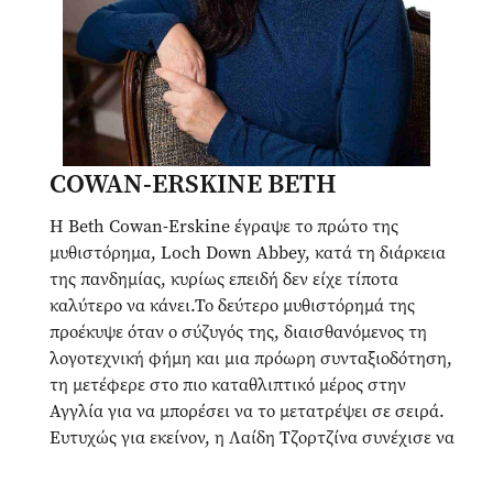
COWAN-ERSKINE BETH
Η Beth Cowan-Erskine έγραψε το πρώτο της
μυθιστόρημα, Loch Down Abbey, κατά τη διάρκεια
της πανδημίας, κυρίως επειδή δεν είχε τίποτα
καλύτερο να κάνει.Το δεύτερο μυθιστόρημά της
προέκυψε όταν ο σύζυγός της, διαισθανόμενος τη
λογοτεχνική φήμη και μια πρόωρη συνταξιοδότηση,
τη μετέφερε στο πιο καταθλιπτικό μέρος στην
Αγγλία για να μπορέσει να το μετατρέψει σε σειρά.
Ευτυχώς για εκείνον, η Λαίδη Τζορτζίνα συνέχισε να
την ξυπνάει με σημειώσεις πλοκής, και έτσι έχουμε
ένα ακόμα βιβλίο. Η συγγραφέας ζει τώρα στα