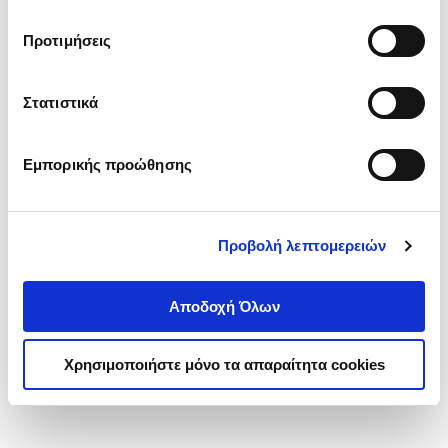
(P/B) Only Murders in the Abbey
τα cookies στην ‘’Προβολή λεπτομερειών’’.
COWAN-ERSKINE BETH
Προτιμήσεις
Κωδ. Πολιτείας
:
0582-0535
Στατιστικά
.
19
13
€
Εμπορικής προώθησης
Τιμή Πολιτείας
Προβολή λεπτομερειών
Αποδοχή Όλων
1-1 από 1 προϊόντα
Χρησιμοποιήστε μόνο τα απαραίτητα cookies