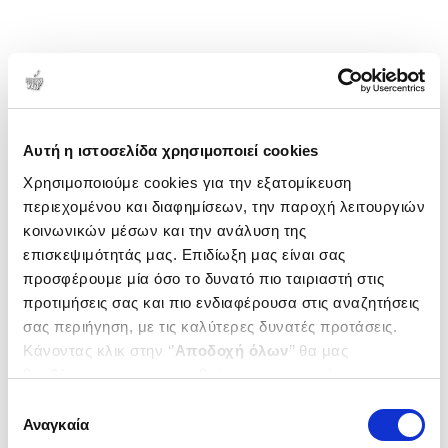
1-2 από 2 προϊόντα
Δημοτικότητα
Αυτή η ιστοσελίδα χρησιμοποιεί cookies
Χρησιμοποιούμε cookies για την εξατομίκευση
περιεχομένου και διαφημίσεων, την παροχή λειτουργιών
κοινωνικών μέσων και την ανάλυση της
επισκεψιμότητάς μας. Επιδίωξη μας είναι σας
προσφέρουμε μία όσο το δυνατό πιο ταιριαστή στις
προτιμήσεις σας και πιο ενδιαφέρουσα στις αναζητήσεις
σας περιήγηση, με τις καλύτερες δυνατές προτάσεις.
Κάνοντας κλικ στην ‘’
Αποδοχή όλων
’’ θα μας
βοηθήσετε να ανταποκριθούμε στα παραπάνω.
Μπορείτε επίσης να επεξεργαστείτε ποια cookies σας
Επιλογή
ενδιαφέρουν και να επιλέξετε από τα παρακάτω με την
Αναγκαία
συγκατάθεσης
(
0
)
(
0
)
‘’
Αποδοχή επιλογών
΄΄και να ενημερωθείτε σχετικά με