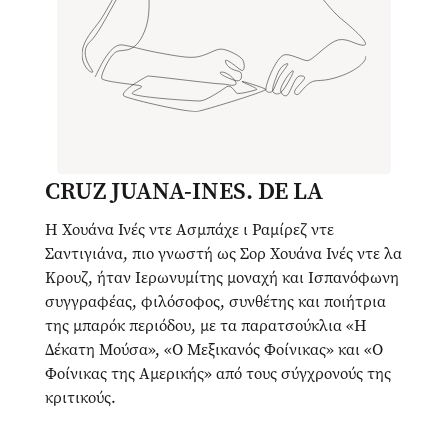
CRUZ JUANA-INES. DE LA
Η Χουάνα Ινές ντε Ασμπάχε ι Ραμίρεζ ντε
Σαντιγιάνα, πιο γνωστή ως Σορ Χουάνα Ινές ντε λα
Κρουζ, ήταν Ιερωνυμίτης μοναχή και Ισπανόφωνη
συγγραφέας, φιλόσοφος, συνθέτης και ποιήτρια
της μπαρόκ περιόδου, με τα παρατσούκλια «Η
Δέκατη Μούσα», «Ο Μεξικανός Φοίνικας» και «Ο
Φοίνικας της Αμερικής» από τους σύγχρονούς της
κριτικούς.