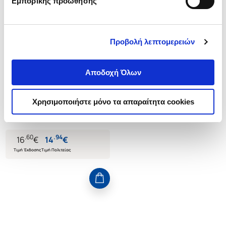
Εμπορικής προώθησης
Προβολή λεπτομερειών
(
0
)
Ταξίδι στον κόσμο με μια μπάλα
Αποδοχή Όλων
(σκληρόδετη έκδοση)
EL SOMBRERO
Χρησιμοποιήστε μόνο τα απαραίτητα cookies
Κωδ. Πολιτείας
:
1200-2543
.
60
.
94
16
€
14
€
Τιμή Έκδοσης
Τιμή Πολιτείας