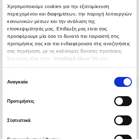
(
0
)
(
1
)
Χρησιμοποιούμε cookies για την εξατομίκευση
Ο ΓΥΡΟΣ ΤΟΥ ΚΟΣΜΟΥ ΜΕ ΕΝΑ
40 Ζωές, 1 μπάλα
περιεχομένου και διαφημίσεων, την παροχή λειτουργιών
ΣΟΜΠΡΕΡΟ
EL SOMBRERO
κοινωνικών μέσων και την ανάλυση της
45 ΜΟΝΑΔΙΚΕΣ ΙΣΤΟΡΙΕΣ ΟΠΟΥ
EL SOMBRERO
Κωδ. Πολιτείας
:
1200-2396
επισκεψιμότητάς μας. Επιδίωξη μας είναι σας
ΤΟ ΠΟΔΟΣΦΑΙΡΟ ΕΙΝΑΙ ΣΥΧΝΑ
Κωδ. Πολιτείας
:
1200-1639
ΜΟΝΟ Η ΑΦΟΡΜΗ
προσφέρουμε μία όσο το δυνατό πιο ταιριαστή στις
προτιμήσεις σας και πιο ενδιαφέρουσα στις αναζητήσεις
σας περιήγηση, με τις καλύτερες δυνατές προτάσεις.
.
70
.
39
.
60
.
94
17
€
12
€
16
€
14
€
Κάνοντας κλικ στην ‘’
Αποδοχή όλων
’’ θα μας
Τιμή Έκδοσης
Τιμή Πολιτείας
Τιμή Έκδοσης
Τιμή Πολιτείας
βοηθήσετε να ανταποκριθούμε στα παραπάνω.
Μπορείτε επίσης να επεξεργαστείτε ποια cookies σας
Επιλογή
ενδιαφέρουν και να επιλέξετε από τα παρακάτω με την
Αναγκαία
συγκατάθεσης
‘’
Αποδοχή επιλογών
΄΄και να ενημερωθείτε σχετικά με
τα cookies στην ‘’Προβολή λεπτομερειών’’.
Προτιμήσεις
Στατιστικά