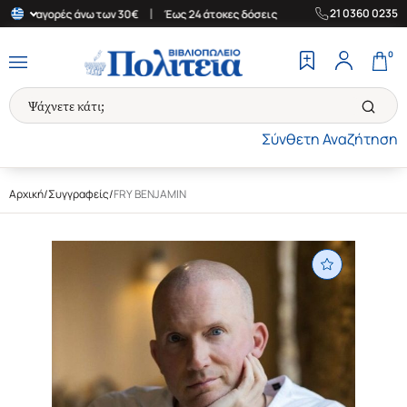
|
|
21 0360 0235
α για αγορές άνω των 30€
Έως 24 άτοκες δόσεις
Δωρεάν Μεταφο
0
Σύνθετη Αναζήτηση
Αρχική
/
Συγγραφείς
/
FRY BENJAMIN