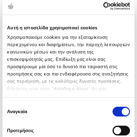
Δημοτικότητα
Αυτή η ιστοσελίδα χρησιμοποιεί cookies
Χρησιμοποιούμε cookies για την εξατομίκευση
περιεχομένου και διαφημίσεων, την παροχή λειτουργιών
κοινωνικών μέσων και την ανάλυση της
επισκεψιμότητάς μας. Επιδίωξη μας είναι σας
προσφέρουμε μία όσο το δυνατό πιο ταιριαστή στις
προτιμήσεις σας και πιο ενδιαφέρουσα στις αναζητήσεις
σας περιήγηση, με τις καλύτερες δυνατές προτάσεις.
Κάνοντας κλικ στην ‘’
Αποδοχή όλων
’’ θα μας
βοηθήσετε να ανταποκριθούμε στα παραπάνω.
(
0
)
Μπορείτε επίσης να επεξεργαστείτε ποια cookies σας
Δεξιότητες ζωής για παιδιά και
Επιλογή
εφήβους
ενδιαφέρουν και να επιλέξετε από τα παρακάτω με την
Αναγκαία
συγκατάθεσης
Διεκδικητικότητα, νοοτροπία
ZUCKER BONNIE
‘’
Αποδοχή επιλογών
΄΄και να ενημερωθείτε σχετικά με
ανάπτυξης, συναισθηματική
τα cookies στην ‘’Προβολή λεπτομερειών’’.
Κωδ. Πολιτείας
:
0920-2192
ρύθμιση και
Προτιμήσεις
αυτοπροσδιορισμός