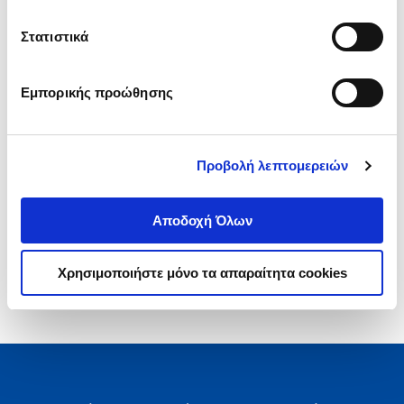
.
00
.
60
48
€
33
€
Στατιστικά
Τιμή Έκδοσης
Τιμή Πολιτείας
Εμπορικής προώθησης
Προβολή λεπτομερειών
1-1 από 1 προϊόντα
Αποδοχή Όλων
Χρησιμοποιήστε μόνο τα απαραίτητα cookies