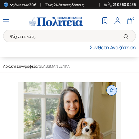
|
|
21 0360 0235
αγορές άνω των 30€
Έως 24 άτοκες δόσεις
Δωρεάν Μεταφορικά σ
0
Σύνθετη Αναζήτηση
Αρχική
/
Συγγραφείς
/
GLASSMAN LENKA