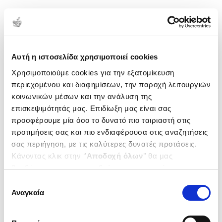
1-1 από 1 προϊόντα
Δημοτικότητα
Αυτή η ιστοσελίδα χρησιμοποιεί cookies
Χρησιμοποιούμε cookies για την εξατομίκευση
περιεχομένου και διαφημίσεων, την παροχή λειτουργιών
κοινωνικών μέσων και την ανάλυση της
επισκεψιμότητάς μας. Επιδίωξη μας είναι σας
προσφέρουμε μία όσο το δυνατό πιο ταιριαστή στις
προτιμήσεις σας και πιο ενδιαφέρουσα στις αναζητήσεις
σας περιήγηση, με τις καλύτερες δυνατές προτάσεις.
Κάνοντας κλικ στην ‘’
Αποδοχή όλων
’’ θα μας
βοηθήσετε να ανταποκριθούμε στα παραπάνω.
Μπορείτε επίσης να επεξεργαστείτε ποια cookies σας
(
0
)
Επιλογή
ενδιαφέρουν και να επιλέξετε από τα παρακάτω με την
Έρωτας από τον άλλο κόσμο
Αναγκαία
συγκατάθεσης
‘’
Αποδοχή επιλογών
΄΄και να ενημερωθείτε σχετικά με
GREENWOOD KIRSTY
τα cookies στην ‘’Προβολή λεπτομερειών’’.
Κωδ. Πολιτείας
:
0360-1290