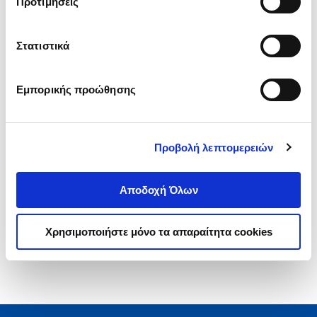
Προτιμήσεις
Στατιστικά
.
70
.
93
17
€
15
€
Τιμή Έκδοσης
Τιμή Πολιτείας
Εμπορικής προώθησης
Προβολή λεπτομερειών
1-1 από 1 προϊόντα
Αποδοχή Όλων
Χρησιμοποιήστε μόνο τα απαραίτητα cookies