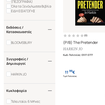
(ΠΕΖΟΓΡΑΦΙΑ)
Όλα τα Ξενόγλωσσα Βιβλία
ΕΙΔΗ ΕΙΣΑΓΩΓΗΣ
Εκδόσεις /
Κατασκευαστές
(
0
)
(P/B) The Pretender
BLOOMSBURY
HARKIN JO
Κωδ. Πολιτείας
:
0517-0777
Συγγραφείς /
Δημιουργοί
.
99
11
€
HARKIN JO
Τιμή Πολιτείας
Κυκλοφορία
Τελευταίοι 6 Μήνες