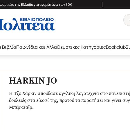
|
ορικά στην Ελλάδα για αγορές άνω των 30€
ά Βιβλία
Παιχνίδια και Άλλα
Θεματικές Κατηγορίες
Bookclub
Σ
HARKIN JO
Η Τζο Χάρκιν σπούδασε αγγλική λογοτεχνία στο πανεπιστή
δουλειές στα είκοσί της, προτού τα παρατήσει και γίνει 
Μπέρκσαϊρ.