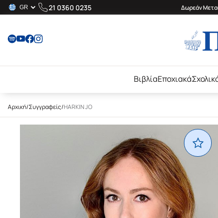
21 0360 0235
Δωρεάν Μεταφ
Βιβλία
Εποχιακά
Σχολικ
Αρχική
/
Συγγραφείς
/
HARKIN JO