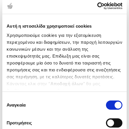
Δημοτικότητα
Αυτή η ιστοσελίδα χρησιμοποιεί cookies
Χρησιμοποιούμε cookies για την εξατομίκευση
περιεχομένου και διαφημίσεων, την παροχή λειτουργιών
κοινωνικών μέσων και την ανάλυση της
επισκεψιμότητάς μας. Επιδίωξη μας είναι σας
προσφέρουμε μία όσο το δυνατό πιο ταιριαστή στις
προτιμήσεις σας και πιο ενδιαφέρουσα στις αναζητήσεις
σας περιήγηση, με τις καλύτερες δυνατές προτάσεις.
Κάνοντας κλικ στην ‘’
Αποδοχή όλων
’’ θα μας
βοηθήσετε να ανταποκριθούμε στα παραπάνω.
(
0
)
Μπορείτε επίσης να επεξεργαστείτε ποια cookies σας
(P/B) Modern Languages Study
Επιλογή
Guides: La haine
ενδιαφέρουν και να επιλέξετε από τα παρακάτω με την
Αναγκαία
συγκατάθεσης
Film Study Guide for AS/A-level
HARRINGTON KARINE
‘’
Αποδοχή επιλογών
΄΄και να ενημερωθείτε σχετικά με
French
τα cookies στην ‘’Προβολή λεπτομερειών’’.
Κωδ. Πολιτείας
:
0997-0079
Προτιμήσεις