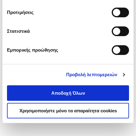
Καρδιοχτύπια
τα cookies στην ‘’Προβολή λεπτομερειών’’.
JISLOVA STEPANKA
Προτιμήσεις
Κωδ. Πολιτείας
:
0160-0776
Στατιστικά
.
66
.
99
16
€
14
€
Εμπορικής προώθησης
Τιμή Έκδοσης
Τιμή Πολιτείας
Προβολή λεπτομερειών
Αποδοχή Όλων
1-1 από 1 προϊόντα
Χρησιμοποιήστε μόνο τα απαραίτητα cookies