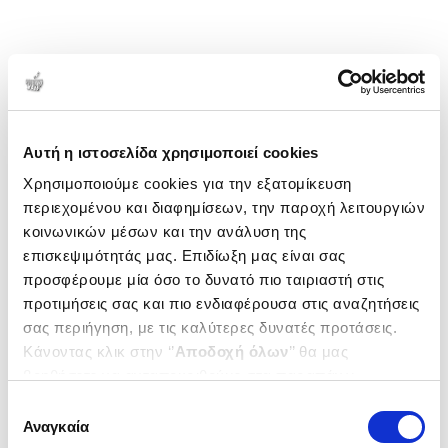
Wilkinson College στην Καλιφόρνια στο πλαίσιο
της υποτροφίας "Getting to Know Europe". Τα
σύντομα κόμικς της έχουν δημοσιευτεί σε διάφορες
εθνικές και διεθνείς ανθολογίες. Είναι επίσης
1-1 από 1 προϊόντα
(συν)συγγραφέας επτά κόμικς, το τελευταίο από τα
Δημοτικότητα
οποία είναι το Heartcore, μια προσωπική
Αυτή η ιστοσελίδα χρησιμοποιεί cookies
αυτοβιογραφία για την αγάπη, τις σχέσεις και τους
Χρησιμοποιούμε cookies για την εξατομίκευση
τοξικούς κύκλους στους οποίους συχνά
περιεχομένου και διαφημίσεων, την παροχή λειτουργιών
βρισκόμαστε.
κοινωνικών μέσων και την ανάλυση της
επισκεψιμότητάς μας. Επιδίωξη μας είναι σας
προσφέρουμε μία όσο το δυνατό πιο ταιριαστή στις
προτιμήσεις σας και πιο ενδιαφέρουσα στις αναζητήσεις
σας περιήγηση, με τις καλύτερες δυνατές προτάσεις.
Κάνοντας κλικ στην ‘’
Αποδοχή όλων
’’ θα μας
βοηθήσετε να ανταποκριθούμε στα παραπάνω.
Μπορείτε επίσης να επεξεργαστείτε ποια cookies σας
Επιλογή
ενδιαφέρουν και να επιλέξετε από τα παρακάτω με την
Αναγκαία
συγκατάθεσης
(
0
)
‘’
Αποδοχή επιλογών
΄΄και να ενημερωθείτε σχετικά με