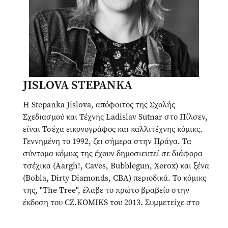
JISLOVA STEPANKA
Η Stepanka Jislova, απόφοιτος της Σχολής
Σχεδιασμού και Τέχνης Ladislav Sutnar στο Πίλσεν,
είναι Τσέχα εικονογράφος και καλλιτέχνης κόμικς.
Γεννημένη το 1992, ζει σήμερα στην Πράγα. Τα
σύντομα κόμικς της έχουν δημοσιευτεί σε διάφορα
τσέχικα (Aargh!, Caves, Bubblegun, Xerox) και ξένα
(Bobla, Dirty Diamonds, CBA) περιοδικά. Το κόμικς
της, "The Tree", έλαβε το πρώτο βραβείο στην
έκδοση του CZ.KOMIKS του 2013. Συμμετείχε στο
συμπόσιο κόμικς του 2015 "The Superheroes of
Eastern Bloc" και πραγματοποίησε residency στο