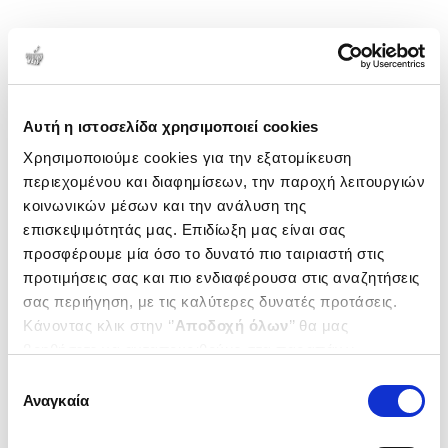
1-1 από 1 προϊόντα
Δημοτικότητα
Αυτή η ιστοσελίδα χρησιμοποιεί cookies
Χρησιμοποιούμε cookies για την εξατομίκευση
περιεχομένου και διαφημίσεων, την παροχή λειτουργιών
κοινωνικών μέσων και την ανάλυση της
επισκεψιμότητάς μας. Επιδίωξη μας είναι σας
προσφέρουμε μία όσο το δυνατό πιο ταιριαστή στις
προτιμήσεις σας και πιο ενδιαφέρουσα στις αναζητήσεις
σας περιήγηση, με τις καλύτερες δυνατές προτάσεις.
Κάνοντας κλικ στην ‘’
Αποδοχή όλων
’’ θα μας
βοηθήσετε να ανταποκριθούμε στα παραπάνω.
Μπορείτε επίσης να επεξεργαστείτε ποια cookies σας
Επιλογή
(
0
)
ενδιαφέρουν και να επιλέξετε από τα παρακάτω με την
Αναγκαία
συγκατάθεσης
(P/B) Copy Machine Manifestos
‘’
Αποδοχή επιλογών
΄΄και να ενημερωθείτε σχετικά με
Artists Who Make Zines
τα cookies στην ‘’Προβολή λεπτομερειών’’.