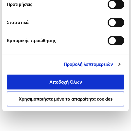
JOSEPH BRANDEN W.
Προτιμήσεις
Κωδ. Πολιτείας
:
3467-0958
Στατιστικά
.
65
35
€
Τιμή Πολιτείας
Εμπορικής προώθησης
Προβολή λεπτομερειών
Αποδοχή Όλων
1-1 από 1 προϊόντα
Χρησιμοποιήστε μόνο τα απαραίτητα cookies