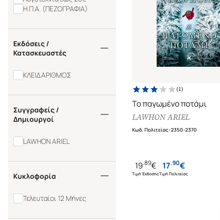
Η.Π.Α. (ΠΕΖΟΓΡΑΦΙΑ)
Εκδόσεις /
Κατασκευαστές
ΚΛΕΙΔΑΡΙΘΜΟΣ
(
1
)
Το παγωμένο ποτάμι
Συγγραφείς /
LAWHON ARIEL
Δημιουργοί
Κωδ. Πολιτείας
:
2350-2370
LAWHON ARIEL
.
89
.
90
19
€
17
€
Τιμή Έκδοσης
Τιμή Πολιτείας
Κυκλοφορία
Τελευταίοι 12 Μήνες