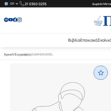
21 0360 0235
Δωρεάν Μεταφ
Βιβλία
Εποχιακά
Σχολικ
Αρχική
/
Συγγραφείς
/
LAWHON ARIEL