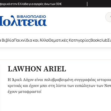
|
ορικά στην Ελλάδα για αγορές άνω των 30€
ά Βιβλία
Παιχνίδια και Άλλα
Θεματικές Κατηγορίες
Bookclub
Σ
LAWHON ARIEL
Η Άριελ Λόχον είναι πολυβραβευμένη συγγραφέας ιστορικ
κριτικές και έχουν μπει στη λίστα των ευπώλητων των New
έχουν μεταφραστεί