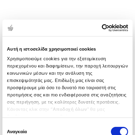
1-1 από 1 προϊόντα
Δημοτικότητα
Αυτή η ιστοσελίδα χρησιμοποιεί cookies
Χρησιμοποιούμε cookies για την εξατομίκευση
περιεχομένου και διαφημίσεων, την παροχή λειτουργιών
κοινωνικών μέσων και την ανάλυση της
επισκεψιμότητάς μας. Επιδίωξη μας είναι σας
προσφέρουμε μία όσο το δυνατό πιο ταιριαστή στις
προτιμήσεις σας και πιο ενδιαφέρουσα στις αναζητήσεις
σας περιήγηση, με τις καλύτερες δυνατές προτάσεις.
Κάνοντας κλικ στην ‘’
Αποδοχή όλων
’’ θα μας
βοηθήσετε να ανταποκριθούμε στα παραπάνω.
Μπορείτε επίσης να επεξεργαστείτε ποια cookies σας
Επιλογή
ενδιαφέρουν και να επιλέξετε από τα παρακάτω με την
Αναγκαία
συγκατάθεσης