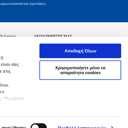
ερωτικά email και προτάσεις
 Πελατών
ΑΚΟΛΟΥΘΗΣΤΕ ΜΑΣ
σεις
Αποδοχή Όλων
χή
είναι σας
Χρησιμοποιήστε μόνο τα
 στις
αναχώρησης
απαραίτητα cookies
πάνω.
 τα
ην ‘’Προβολή
ς προώθησης
Προβολή λεπτομερειών