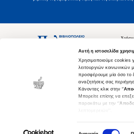
Χρήσιμ
Σχετικ
Ασκληπιού 1-3, Αθήνα 106 79
Αυτή η ιστοσελίδα χρησι
Δευτέρα - Παρασκευή 09:00-21:00
Θέσεις
Χρησιμοποιούμε cookies γ
Σάββατο 09:00-18:00
Οδηγίε
λειτουργιών κοινωνικών μ
προσφέρουμε μία όσο το δ
Οδηγί
αναζητήσεις σας περιήγησ
Νόμος 
Κάνοντας κλικ στην ‘’
Απο
Cookie
Μπορείτε επίσης να επεξε
παρακάτω με την ‘’
Αποδο
λεπτομερειών’’.
Επιλογή
Αναγκαία
Π