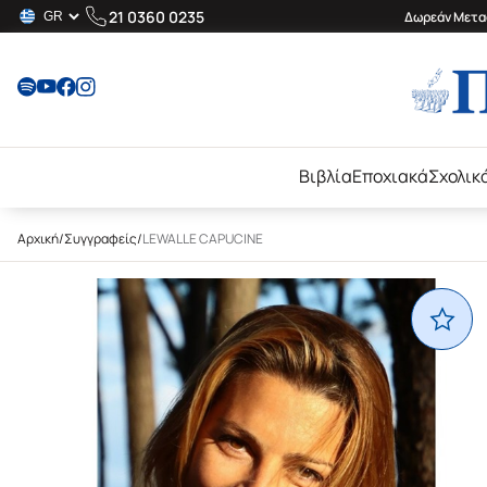
21 0360 0235
Δωρεάν Μεταφ
Βιβλία
Εποχιακά
Σχολικ
Αρχική
/
Συγγραφείς
/
LEWALLE CAPUCINE