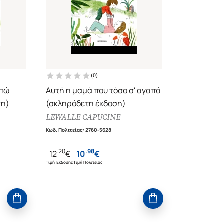
(
0
)
απώ
Αυτή η μαμά που τόσο σ' αγαπά
ση)
(σκληρόδετη έκδοση)
LEWALLE CAPUCINE
Κωδ. Πολιτείας
:
2760-5628
.
20
.
98
12
€
10
€
Τιμή Έκδοσης
Τιμή Πολιτείας