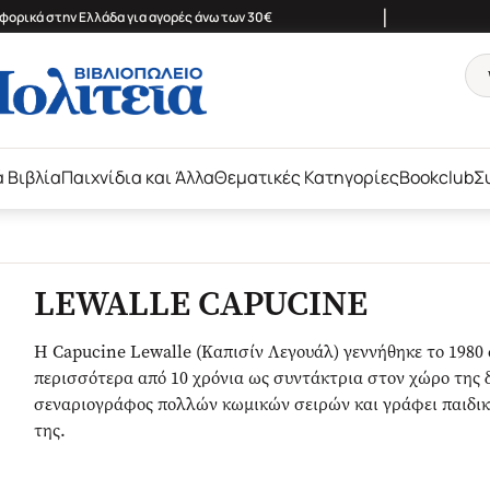
|
ορικά στην Ελλάδα για αγορές άνω των 30€
ά Βιβλία
Παιχνίδια και Άλλα
Θεματικές Κατηγορίες
Bookclub
Σ
LEWALLE CAPUCINE
Η Capucine Lewalle (Καπισίν Λεγουάλ) γεννήθηκε το 1980 
περισσότερα από 10 χρόνια ως συντάκτρια στον χώρο της 
σεναριογράφος πολλών κωμικών σειρών και γράφει παιδικά
της.