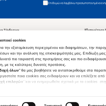
Επιθυμώ να λαμβάνω προσωποποιημένα ενημ
οι Σύνδεσμοι
Εξυπηρέτηση
ά με εμάς
Συχνές ερωτή
μοποιεί cookies
 Εργασίας
Επικοινωνία
ια την εξατομίκευση περιεχομένου και διαφημίσεων, την παρο
ς για τις "Λίστες Επιθυμητών" και τη Βιβλιοθήκη
B2B
έσων και την ανάλυση της επισκεψιμότητάς μας. Επιδίωξη μας 
υνατό πιο ταιριαστή στις προτιμήσεις σας και πιο ενδιαφέρουσα
ες Χρήσης Αναζήτησης
Δικαίωμα Υπ
η, με τις καλύτερες δυνατές προτάσεις.
Ενιαίας Τιμής Βιβλίων
Klarna
δοχή όλων
’’ θα μας βοηθήσετε να ανταποκριθούμε στα παρα
s
ργαστείτε ποια cookies σας ενδιαφέρουν και να επιλέξετε από
χή επιλογών
΄΄και να ενημερωθείτε σχετικά με τα cookies στ
|
ροτιμήσεις
Στατιστικά
Εμπορική