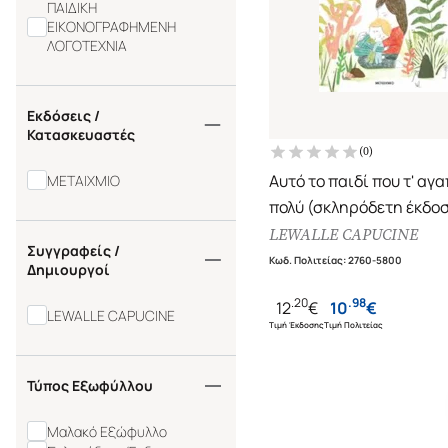
ΠΑΙΔΙΚΗ
ΕΙΚΟΝΟΓΡΑΦΗΜΕΝΗ
ΛΟΓΟΤΕΧΝΙΑ
Εκδόσεις /
Κατασκευαστές
(
0
)
Αυτό το παιδί που τ' αγ
ΜΕΤΑΙΧΜΙΟ
πολύ (σκληρόδετη έκδο
LEWALLE CAPUCINE
Συγγραφείς /
Κωδ. Πολιτείας
:
2760-5800
Δημιουργοί
.
20
.
98
12
€
10
€
LEWALLE CAPUCINE
Τιμή Έκδοσης
Τιμή Πολιτείας
Τύπος Εξωφύλλου
Μαλακό Εξώφυλλο