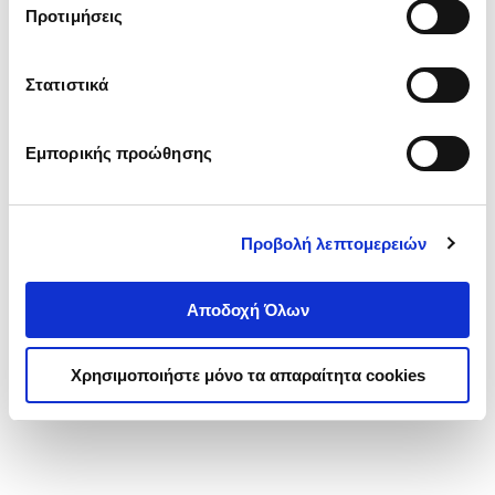
2D Drawing, 3D Modeling
LOCKHART SHAWNA
Προτιμήσεις
Κωδ. Πολιτείας
:
9371-0004
Στατιστικά
.
49
100
€
Τιμή Πολιτείας
Εμπορικής προώθησης
Προβολή λεπτομερειών
Αποδοχή Όλων
1-1 από 1 προϊόντα
Χρησιμοποιήστε μόνο τα απαραίτητα cookies