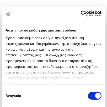
1-1 από 1 προϊόντα
Δημοτικότητα
Αυτή η ιστοσελίδα χρησιμοποιεί cookies
Χρησιμοποιούμε cookies για την εξατομίκευση
περιεχομένου και διαφημίσεων, την παροχή λειτουργιών
κοινωνικών μέσων και την ανάλυση της
επισκεψιμότητάς μας. Επιδίωξη μας είναι σας
προσφέρουμε μία όσο το δυνατό πιο ταιριαστή στις
προτιμήσεις σας και πιο ενδιαφέρουσα στις αναζητήσεις
σας περιήγηση, με τις καλύτερες δυνατές προτάσεις.
Κάνοντας κλικ στην ‘’
Αποδοχή όλων
’’ θα μας
βοηθήσετε να ανταποκριθούμε στα παραπάνω.
Μπορείτε επίσης να επεξεργαστείτε ποια cookies σας
Επιλογή
(
0
)
ενδιαφέρουν και να επιλέξετε από τα παρακάτω με την
Αναγκαία
συγκατάθεσης
(P/B) Tutorial Guide to AutoCAD
‘’
Αποδοχή επιλογών
΄΄και να ενημερωθείτε σχετικά με
2024
τα cookies στην ‘’Προβολή λεπτομερειών’’.