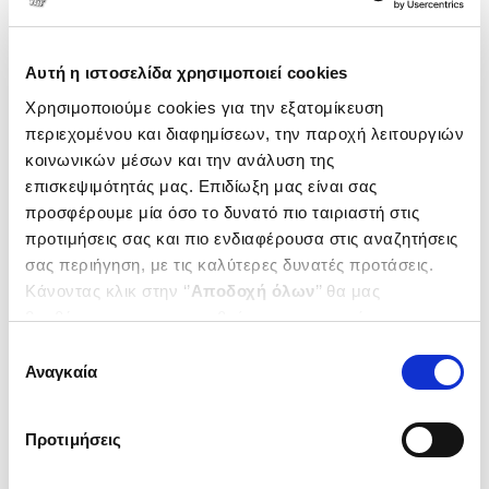
Αυτή η ιστοσελίδα χρησιμοποιεί cookies
Χρησιμοποιούμε cookies για την εξατομίκευση
περιεχομένου και διαφημίσεων, την παροχή λειτουργιών
κοινωνικών μέσων και την ανάλυση της
επισκεψιμότητάς μας. Επιδίωξη μας είναι σας
προσφέρουμε μία όσο το δυνατό πιο ταιριαστή στις
προτιμήσεις σας και πιο ενδιαφέρουσα στις αναζητήσεις
σας περιήγηση, με τις καλύτερες δυνατές προτάσεις.
Κάνοντας κλικ στην ‘’
Αποδοχή όλων
’’ θα μας
(
0
)
βοηθήσετε να ανταποκριθούμε στα παραπάνω.
Τα βάρη για εφήβους
Το ξεκίνημα του νεαρού body
Μπορείτε επίσης να επεξεργαστείτε ποια cookies σας
Επιλογή
builder
MAITLAND J. WILLIAM
ενδιαφέρουν και να επιλέξετε από τα παρακάτω με την
Αναγκαία
συγκατάθεσης
‘’
Αποδοχή επιλογών
΄΄και να ενημερωθείτε σχετικά με
Κωδ. Πολιτείας
:
3740-0104
τα cookies στην ‘’Προβολή λεπτομερειών’’.
Προτιμήσεις
.
99
.
49
1
€
1
€