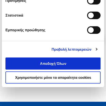
Προτιμήσεις
Στατιστικά
.
33
.
99
17
€
17
€
Τιμή Πολιτείας
Τιμή Πολιτείας
Εμπορικής προώθησης
Προβολή λεπτομερειών
1-2 από 2 προϊόντα
Αποδοχή Όλων
Χρησιμοποιήστε μόνο τα απαραίτητα cookies