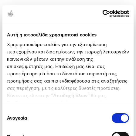
1-2 από 2 προϊόντα
Δημοτικότητα
Αυτή η ιστοσελίδα χρησιμοποιεί cookies
Χρησιμοποιούμε cookies για την εξατομίκευση
περιεχομένου και διαφημίσεων, την παροχή λειτουργιών
κοινωνικών μέσων και την ανάλυση της
επισκεψιμότητάς μας. Επιδίωξη μας είναι σας
προσφέρουμε μία όσο το δυνατό πιο ταιριαστή στις
προτιμήσεις σας και πιο ενδιαφέρουσα στις αναζητήσεις
σας περιήγηση, με τις καλύτερες δυνατές προτάσεις.
Κάνοντας κλικ στην ‘’
Αποδοχή όλων
’’ θα μας
βοηθήσετε να ανταποκριθούμε στα παραπάνω.
Μπορείτε επίσης να επεξεργαστείτε ποια cookies σας
(
0
)
(
0
)
Επιλογή
ενδιαφέρουν και να επιλέξετε από τα παρακάτω με την
(P/B) East of Dreams
(P/B) In the Eye of the Wild
Αναγκαία
συγκατάθεσης
‘’
Αποδοχή επιλογών
΄΄και να ενημερωθείτε σχετικά με
MARTIN NASTASSJA
MARTIN NASTASSJA
τα cookies στην ‘’Προβολή λεπτομερειών’’.
Κωδ. Πολιτείας
:
3016-0042
Κωδ. Πολιτείας
:
3016-0039