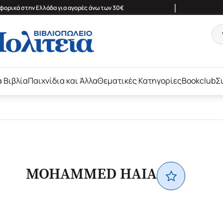
|
ορικά στην Ελλάδα για αγορές άνω των 30€
ά Βιβλία
Παιχνίδια και Άλλα
Θεματικές Κατηγορίες
Bookclub
Σ
MOHAMMED HAIA