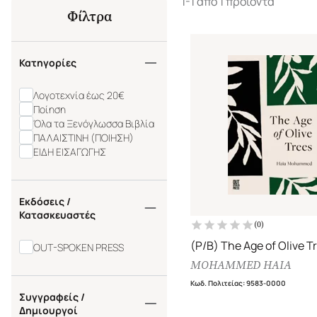
1-1 από 1 προϊόντα
Φίλτρα
Κατηγορίες
Λογοτεχνία έως 20€
Ποίηση
Όλα τα Ξενόγλωσσα Βιβλία
ΠΑΛΑΙΣΤΙΝΗ (ΠΟΙΗΣΗ)
ΕΙΔΗ ΕΙΣΑΓΩΓΗΣ
Εκδόσεις /
Κατασκευαστές
(
0
)
(P/B) The Age of Olive T
OUT-SPOKEN PRESS
MOHAMMED HAIA
Κωδ. Πολιτείας
:
9583-0000
Συγγραφείς /
Δημιουργοί