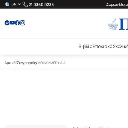
21 0360 0235
Δωρεάν Μεταφ
Βιβλία
Εποχιακά
Σχολικ
Αρχική
/
Συγγραφείς
/
MOHAMMED HAIA