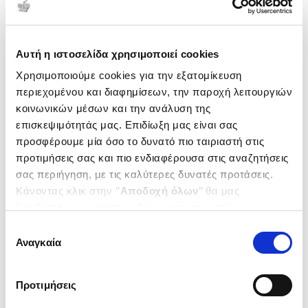
Αυτή η ιστοσελίδα χρησιμοποιεί cookies
Χρησιμοποιούμε cookies για την εξατομίκευση
περιεχομένου και διαφημίσεων, την παροχή λειτουργιών
κοινωνικών μέσων και την ανάλυση της
επισκεψιμότητάς μας. Επιδίωξη μας είναι σας
προσφέρουμε μία όσο το δυνατό πιο ταιριαστή στις
προτιμήσεις σας και πιο ενδιαφέρουσα στις αναζητήσεις
σας περιήγηση, με τις καλύτερες δυνατές προτάσεις.
Κάνοντας κλικ στην ‘’
Αποδοχή όλων
’’ θα μας
(
0
)
βοηθήσετε να ανταποκριθούμε στα παραπάνω.
Μικροοικονομική θεωρία
Μπορείτε επίσης να επεξεργαστείτε ποια cookies σας
Επιλογή
Εργαλεία και παραδείγματα
ενδιαφέρουν και να επιλέξετε από τα παρακάτω με την
Αναγκαία
βήμα προς βήμα
συγκατάθεσης
ESPINOLA-ARREDONDO
‘’
Αποδοχή επιλογών
΄΄και να ενημερωθείτε σχετικά με
ANA
τα cookies στην ‘’Προβολή λεπτομερειών’’.
Κωδ. Πολιτείας
:
0920-2232
Προτιμήσεις