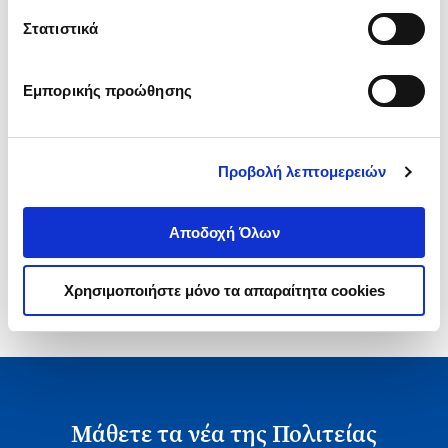
.
00
.
00
40
€
36
€
Στατιστικά
Τιμή Έκδοσης
Τιμή Πολιτείας
Εμπορικής προώθησης
Προβολή λεπτομερειών
1-1 από 1 προϊόντα
Αποδοχή Όλων
Χρησιμοποιήστε μόνο τα απαραίτητα cookies
Μάθετε τα νέα της Πολιτείας