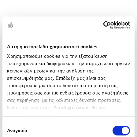
Ανθρωπολογία. Συνεργάζεται με έντυπα όπως η El
Pais, το El Salto, το El Diario και την ενημερωτική
εκπομπή Planta baixa (TV3), μεταξύ άλλων.
1-1 από 1 προϊόντα
Δημοτικότητα
Αυτή η ιστοσελίδα χρησιμοποιεί cookies
Χρησιμοποιούμε cookies για την εξατομίκευση
περιεχομένου και διαφημίσεων, την παροχή λειτουργιών
κοινωνικών μέσων και την ανάλυση της
επισκεψιμότητάς μας. Επιδίωξη μας είναι σας
προσφέρουμε μία όσο το δυνατό πιο ταιριαστή στις
προτιμήσεις σας και πιο ενδιαφέρουσα στις αναζητήσεις
σας περιήγηση, με τις καλύτερες δυνατές προτάσεις.
Κάνοντας κλικ στην ‘’
Αποδοχή όλων
’’ θα μας
βοηθήσετε να ανταποκριθούμε στα παραπάνω.
Μπορείτε επίσης να επεξεργαστείτε ποια cookies σας
Επιλογή
ενδιαφέρουν και να επιλέξετε από τα παρακάτω με την
Αναγκαία
συγκατάθεσης
(
2
)
‘’
Αποδοχή επιλογών
΄΄και να ενημερωθείτε σχετικά με