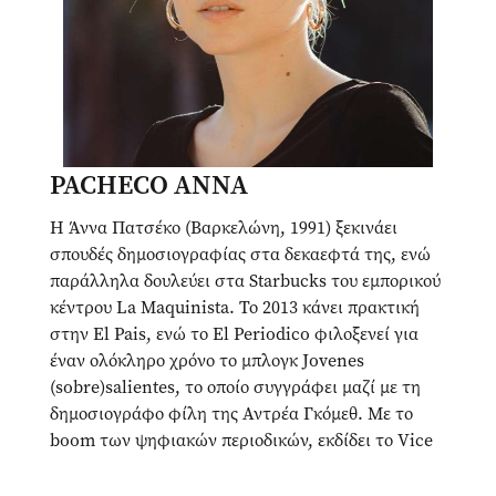
PACHECO ANNA
Η Άννα Πατσέκο (Βαρκελώνη, 1991) ξεκινάει
σπουδές δημοσιογραφίας στα δεκαεφτά της, ενώ
παράλληλα δουλεύει στα Starbucks του εμπορικού
κέντρου La Maquinista. Το 2013 κάνει πρακτική
στην El Pais, ενώ το El Periodico φιλοξενεί για
έναν ολόκληρο χρόνο το μπλογκ Jovenes
(sobre)salientes, το οποίο συγγράφει μαζί με τη
δημοσιογράφο φίλη της Αντρέα Γκόμεθ. Με το
boom των ψηφιακών περιοδικών, εκδίδει το Vice
και συνεργάζεται με το Playground. Σήμερα είναι
κάτοχος μεταπτυχιακού στην Κοινωνική