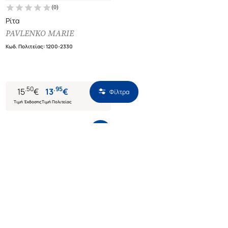
(
0
)
Ρίτα
PAVLENKO MARIE
Κωδ. Πολιτείας
:
1200-2330
.
50
.
95
15
€
13
€
Φίλτρα
Τιμή Έκδοσης
Τιμή Πολιτείας
1-1 από 1 προϊόντα