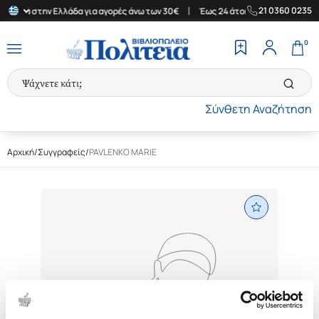
|
21 0360 0235
ορικά στην Ελλάδα για αγορές άνω των 30€
Έως 24 άτοκες δόσεις
0
Σύνθετη Αναζήτηση
Αρχική
/
Συγγραφείς
/
PAVLENKO MARIE