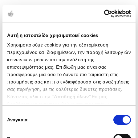
1-1 από 1 προϊόντα
Δημοτικότητα
Αυτή η ιστοσελίδα χρησιμοποιεί cookies
Χρησιμοποιούμε cookies για την εξατομίκευση
περιεχομένου και διαφημίσεων, την παροχή λειτουργιών
κοινωνικών μέσων και την ανάλυση της
επισκεψιμότητάς μας. Επιδίωξη μας είναι σας
προσφέρουμε μία όσο το δυνατό πιο ταιριαστή στις
προτιμήσεις σας και πιο ενδιαφέρουσα στις αναζητήσεις
σας περιήγηση, με τις καλύτερες δυνατές προτάσεις.
Κάνοντας κλικ στην ‘’
Αποδοχή όλων
’’ θα μας
βοηθήσετε να ανταποκριθούμε στα παραπάνω.
Μπορείτε επίσης να επεξεργαστείτε ποια cookies σας
(
0
)
Επιλογή
ενδιαφέρουν και να επιλέξετε από τα παρακάτω με την
(P/B) Sound System
Αναγκαία
συγκατάθεσης
The Political Power of Music
‘’
Αποδοχή επιλογών
΄΄και να ενημερωθείτε σχετικά με
RANDALL DAVE
τα cookies στην ‘’Προβολή λεπτομερειών’’.