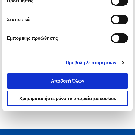
Προτιμήσεις
Κωδ. Πολιτείας
:
3476-0250
Στατιστικά
.
67
21
€
Τιμή Πολιτείας
Εμπορικής προώθησης
Προβολή λεπτομερειών
1-1 από 1 προϊόντα
Αποδοχή Όλων
Χρησιμοποιήστε μόνο τα απαραίτητα cookies