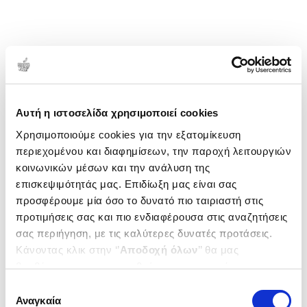
Κορέα. Το "To the Moon" είναι το πρώτο της
μυθιστόρημα.
1-1 από 1 προϊόντα
Δημοτικότητα
Αυτή η ιστοσελίδα χρησιμοποιεί cookies
Χρησιμοποιούμε cookies για την εξατομίκευση
περιεχομένου και διαφημίσεων, την παροχή λειτουργιών
κοινωνικών μέσων και την ανάλυση της
επισκεψιμότητάς μας. Επιδίωξη μας είναι σας
προσφέρουμε μία όσο το δυνατό πιο ταιριαστή στις
προτιμήσεις σας και πιο ενδιαφέρουσα στις αναζητήσεις
σας περιήγηση, με τις καλύτερες δυνατές προτάσεις.
Κάνοντας κλικ στην ‘’
Αποδοχή όλων
’’ θα μας
βοηθήσετε να ανταποκριθούμε στα παραπάνω.
Μπορείτε επίσης να επεξεργαστείτε ποια cookies σας
Επιλογή
ενδιαφέρουν και να επιλέξετε από τα παρακάτω με την
Αναγκαία
συγκατάθεσης