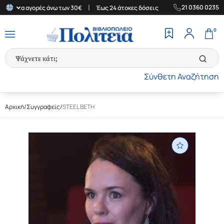
|
|
21 0360 0235
δα για αγορές άνω των 30€
Έως 24 άτοκες δόσεις
Δωρεάν Μεταφ
0
Σύνθετη Αναζήτηση
Αρχική
/
Συγγραφείς
/
STEEL BETH