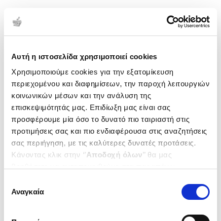
1-1 από 1 προϊόντα
Δημοτικότητα
Αυτή η ιστοσελίδα χρησιμοποιεί cookies
Χρησιμοποιούμε cookies για την εξατομίκευση
περιεχομένου και διαφημίσεων, την παροχή λειτουργιών
κοινωνικών μέσων και την ανάλυση της
επισκεψιμότητάς μας. Επιδίωξη μας είναι σας
προσφέρουμε μία όσο το δυνατό πιο ταιριαστή στις
προτιμήσεις σας και πιο ενδιαφέρουσα στις αναζητήσεις
σας περιήγηση, με τις καλύτερες δυνατές προτάσεις.
Κάνοντας κλικ στην ‘’
Αποδοχή όλων
’’ θα μας
βοηθήσετε να ανταποκριθούμε στα παραπάνω.
Μπορείτε επίσης να επεξεργαστείτε ποια cookies σας
(
0
)
Επιλογή
ενδιαφέρουν και να επιλέξετε από τα παρακάτω με την
Μέχρι να σβήσουν τ' άστρα
Αναγκαία
συγκατάθεσης
‘’
Αποδοχή επιλογών
΄΄και να ενημερωθείτε σχετικά με
STEEL BETH
τα cookies στην ‘’Προβολή λεπτομερειών’’.
Κωδ. Πολιτείας
:
2941-0058