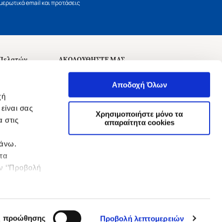
ερωτικά email και προτάσεις
 Πελατών
ΑΚΟΛΟΥΘΗΣΤΕ ΜΑΣ
σεις
Αποδοχή Όλων
χή
είναι σας
Χρησιμοποιήστε μόνο τα
 στις
αναχώρησης
απαραίτητα cookies
πάνω.
 τα
ην ‘’Προβολή
ς προώθησης
Προβολή λεπτομερειών