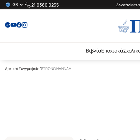
21 0360 0235
Δωρεάν Μεταφ
Βιβλία
Εποχιακά
Σχολικ
Αρχική
/
Συγγραφείς
/
STRONG HANNAH