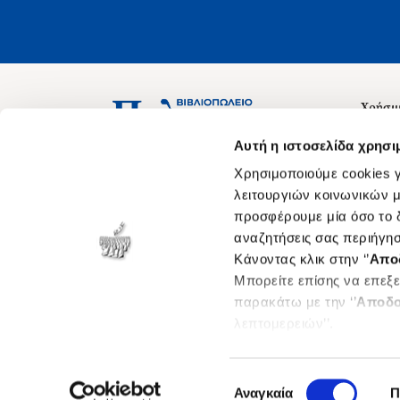
Χρήσιμ
Σχετικ
Ασκληπιού 1-3, Αθήνα 106 79
Αυτή η ιστοσελίδα χρησι
Δευτέρα - Παρασκευή 09:00-21:00
Θέσεις
Χρησιμοποιούμε cookies γ
Σάββατο 09:00-18:00
Οδηγίε
λειτουργιών κοινωνικών μ
προσφέρουμε μία όσο το δ
Οδηγί
αναζητήσεις σας περιήγησ
Νόμος 
Κάνοντας κλικ στην ‘’
Απο
Cookie
Μπορείτε επίσης να επεξε
παρακάτω με την ‘’
Αποδο
λεπτομερειών’’.
Επιλογή
Αναγκαία
Π