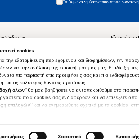
Επιθυμώ να λαμβάνω προσωποποιημένα ενημ
οι Σύνδεσμοι
Εξυπηρέτηση
ά με εμάς
Συχνές ερωτή
μοποιεί cookies
 Εργασίας
Επικοινωνία
ια την εξατομίκευση περιεχομένου και διαφημίσεων, την παρο
ς για τις "Λίστες Επιθυμητών" και τη Βιβλιοθήκη
B2B
έσων και την ανάλυση της επισκεψιμότητάς μας. Επιδίωξη μας 
υνατό πιο ταιριαστή στις προτιμήσεις σας και πιο ενδιαφέρουσα
ες Χρήσης Αναζήτησης
Δικαίωμα Υπ
η, με τις καλύτερες δυνατές προτάσεις.
Ενιαίας Τιμής Βιβλίων
Klarna
δοχή όλων
’’ θα μας βοηθήσετε να ανταποκριθούμε στα παρα
s
ργαστείτε ποια cookies σας ενδιαφέρουν και να επιλέξετε από
χή επιλογών
΄΄και να ενημερωθείτε σχετικά με τα cookies στ
|
ροτιμήσεις
Στατιστικά
Εμπορική