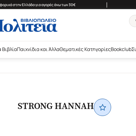
|
ορικά στην Ελλάδα για αγορές άνω των 30€
ά Βιβλία
Παιχνίδια και Άλλα
Θεματικές Κατηγορίες
Bookclub
Σ
STRONG HANNAH