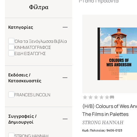
1-1 από 1 προϊόντα
Φίλτρα
Κατηγορίες
Όλα τα Ξενόγλωσσα Βιβλία
ΚΙΝΗΜΑΤΟΓΡΑΦΟΣ
ΕΙΔΗ ΕΙΣΑΓΩΓΗΣ
Εκδόσεις /
Κατασκευαστές
FRANCES LINCOLN
(
0
)
(H/B) Colours of Wes A
The Films in Palettes
Συγγραφείς /
Δημιουργοί
STRONG HANNAH
Κωδ. Πολιτείας
:
9406-0123
STRONG HANNAH