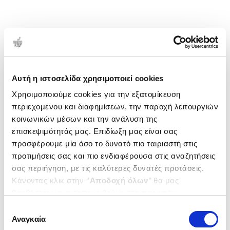
σε περισσότερες από 20 γλώσσες.
1-1 από 1 προϊόντα
Δημοτικότητα
Αυτή η ιστοσελίδα χρησιμοποιεί cookies
Χρησιμοποιούμε cookies για την εξατομίκευση
περιεχομένου και διαφημίσεων, την παροχή λειτουργιών
κοινωνικών μέσων και την ανάλυση της
επισκεψιμότητάς μας. Επιδίωξη μας είναι σας
προσφέρουμε μία όσο το δυνατό πιο ταιριαστή στις
προτιμήσεις σας και πιο ενδιαφέρουσα στις αναζητήσεις
σας περιήγηση, με τις καλύτερες δυνατές προτάσεις.
Κάνοντας κλικ στην ‘’
Αποδοχή όλων
’’ θα μας
βοηθήσετε να ανταποκριθούμε στα παραπάνω.
Μπορείτε επίσης να επεξεργαστείτε ποια cookies σας
Επιλογή
ενδιαφέρουν και να επιλέξετε από τα παρακάτω με την
Αναγκαία
συγκατάθεσης
(
1
)
‘’
Αποδοχή επιλογών
΄΄και να ενημερωθείτε σχετικά με