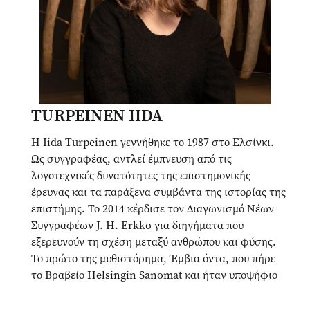
TURPEINEN IIDA
Η Iida Turpeinen γεννήθηκε το 1987 στο Ελσίνκι.
Ως συγγραφέας, αντλεί έμπνευση από τις
λογοτεχνικές δυνατότητες της επιστημονικής
έρευνας και τα παράξενα συμβάντα της ιστορίας της
επιστήμης. Το 2014 κέρδισε τον Διαγωνισμό Νέων
Συγγραφέων J. H. Erkko για διηγήματα που
εξερευνούν τη σχέση μεταξύ ανθρώπου και φύσης.
Το πρώτο της μυθιστόρημα, Έμβια όντα, που πήρε
το Βραβείο Helsingin Sanomat και ήταν υποψήφιο
για τα Βραβεία Finlandia και Torch-Bearer, έχει
αποσπάσει εξαιρετικές κριτικές και μεταφράζεται