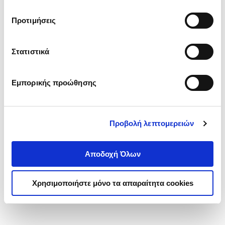
Έμβια όντα
τα cookies στην ‘’Προβολή λεπτομερειών’’.
TURPEINEN IIDA
Προτιμήσεις
Κωδ. Πολιτείας
:
2010-1032
Στατιστικά
.
70
.
93
17
€
15
€
Εμπορικής προώθησης
Τιμή Έκδοσης
Τιμή Πολιτείας
Προβολή λεπτομερειών
Αποδοχή Όλων
1-1 από 1 προϊόντα
Χρησιμοποιήστε μόνο τα απαραίτητα cookies