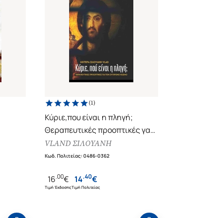
(
1
)
Κύριε,που είναι η πληγή;
Θεραπευτικές προοπτικές γαι
τον σύγχρονο κόσμο
VLAND ΣΙΛΟΥΑΝΗ
Κωδ. Πολιτείας
:
0486-0362
.
00
.
40
16
€
14
€
Τιμή Έκδοσης
Τιμή Πολιτείας