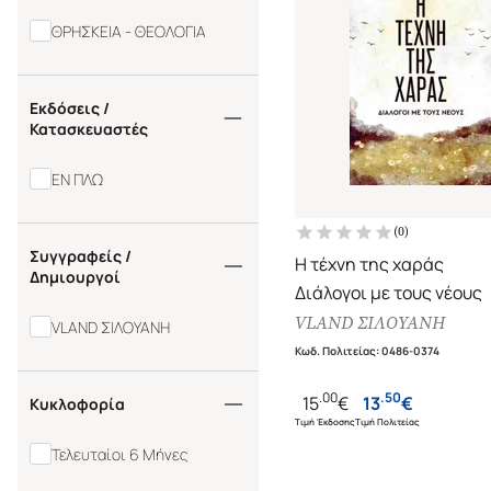
ΘΡΗΣΚΕΙΑ - ΘΕΟΛΟΓΙΑ
Εκδόσεις /
Κατασκευαστές
ΕΝ ΠΛΩ
(
0
)
Συγγραφείς /
Η τέχνη της χαράς
Δημιουργοί
Διάλογοι με τους νέους
VLAND ΣΙΛΟΥΑΝΗ
VLAND ΣΙΛΟΥΑΝΗ
Κωδ. Πολιτείας
:
0486-0374
.
00
.
50
15
€
13
€
Κυκλοφορία
Τιμή Έκδοσης
Τιμή Πολιτείας
Τελευταίοι 6 Μήνες