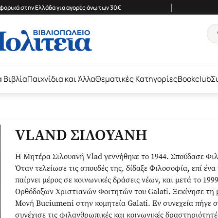
|
ορικά στην Ελλάδα για αγορές άνω των 30€
ά Βιβλία
Παιχνίδια και Άλλα
Θεματικές Κατηγορίες
Bookclub
Σ
VLAND ΣΙΛΟΥΑΝΗ
Η Μητέρα Σιλουανή Vlad γεννήθηκε το 1944. Σπούδασε Φι
Όταν τελείωσε τις σπουδές της, δίδαξε Φιλοσοφία, επί ένα
παίρνει μέρος σε κοινωνικές δράσεις νέων, και μετά το 19
Ορθόδοξων Χριστιανών Φοιτητών του Galati. Ξεκίνησε τη 
Μονή Buciumeni στην κομητεία Galati. Εν συνεχεία πήγε 
συνέχισε τις φιλανθρωπικές και κοινωνικές δραστηριότητ