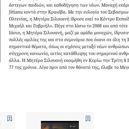
άστεγων παιδιών, και καθοδήγηση των νέων. Mοναχή εκάρη
Jitianu κοντά στην Κραιόβα. Με την ευλογία του Σεβασμι
Ολτενίας, η Μητέρα Σι­λουανή ίδρυσε εκεί το Κέντρο Εκπαί
Μιχαήλ και Γαβριήλ». Πήγε στο Ιάσιο το 2008 και από τότε
Ιάσιο, η Μητέρα Σιλουανή, μαζί με ομάδα μοναχών, ίδρυσα
πολλές ομιλίες της και στα σεμινάρια που έκανε σε όλη τη
σημαντικά θέματα, όπως οι σχέσεις μεταξύ νέων ανθρώπων,
σύγχρονη κοινωνία, αιτίες κατάθλιψης του σημερινού ανθ
άλλα. Η Μητέρα Σιλουανή εκοιμήθη εν Κυρίω την Τρίτη 8 Ιο
77 της χρόνια. Λίγο πριν από τον θάνατό της, έλαβε το Με