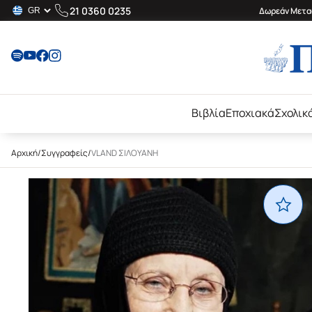
21 0360 0235
Δωρεάν Μεταφ
Βιβλία
Εποχιακά
Σχολικ
Αρχική
/
Συγγραφείς
/
VLAND ΣΙΛΟΥΑΝΗ