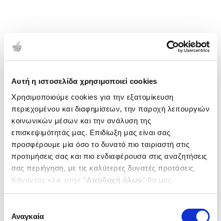
που διαθέτουν ώστε να βιώσουν την ευημερία σε
όλα τα επίπεδα. Επίσης, θέλει να ενημερώσει τους
αναγνώστες ότι το γράψιμό της μπορεί να μην είναι
επαγγελματικό ή άρτια δομημένο αλλά είναι
δοσμένο από καρδιάς.
1-1 από 1 προϊόντα
Δημοτικότητα
Αυτή η ιστοσελίδα χρησιμοποιεί cookies
Χρησιμοποιούμε cookies για την εξατομίκευση
περιεχομένου και διαφημίσεων, την παροχή λειτουργιών
κοινωνικών μέσων και την ανάλυση της
επισκεψιμότητάς μας. Επιδίωξη μας είναι σας
προσφέρουμε μία όσο το δυνατό πιο ταιριαστή στις
προτιμήσεις σας και πιο ενδιαφέρουσα στις αναζητήσεις
σας περιήγηση, με τις καλύτερες δυνατές προτάσεις.
Κάνοντας κλικ στην ‘’
Αποδοχή όλων
’’ θα μας
βοηθήσετε να ανταποκριθούμε στα παραπάνω.
Μπορείτε επίσης να επεξεργαστείτε ποια cookies σας
Επιλογή
ενδιαφέρουν και να επιλέξετε από τα παρακάτω με την
Αναγκαία
συγκατάθεσης