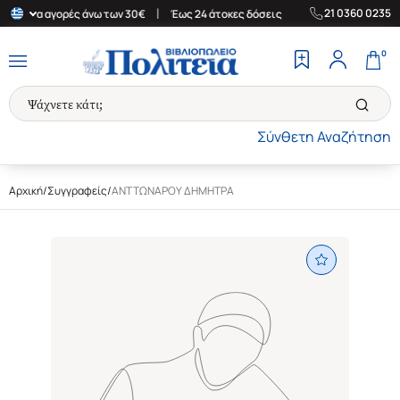
|
|
21 0360 0235
δα για αγορές άνω των 30€
Έως 24 άτοκες δόσεις
Δωρεάν Μετα
0
Σύνθετη Αναζήτηση
Αρχική
/
Συγγραφείς
/
ΑΝΤΤΩΝΑΡΟΥ ΔΗΜΗΤΡΑ