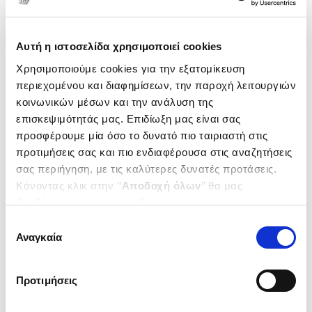
Αυτή η ιστοσελίδα χρησιμοποιεί cookies
Χρησιμοποιούμε cookies για την εξατομίκευση
περιεχομένου και διαφημίσεων, την παροχή λειτουργιών
κοινωνικών μέσων και την ανάλυση της
επισκεψιμότητάς μας. Επιδίωξη μας είναι σας
προσφέρουμε μία όσο το δυνατό πιο ταιριαστή στις
προτιμήσεις σας και πιο ενδιαφέρουσα στις αναζητήσεις
σας περιήγηση, με τις καλύτερες δυνατές προτάσεις.
Κάνοντας κλικ στην ‘’
Αποδοχή όλων
’’ θα μας
(
0
)
βοηθήσετε να ανταποκριθούμε στα παραπάνω.
Φωνή από χαρτί
Το Ημερολόγιο της Άννας Φρανκ
Μπορείτε επίσης να επεξεργαστείτε ποια cookies σας
Επιλογή
στο σχολείο
ΚΑΛΟΓΗΡΟΥ ΤΖΙΝΑ
ενδιαφέρουν και να επιλέξετε από τα παρακάτω με την
Αναγκαία
συγκατάθεσης
‘’
Αποδοχή επιλογών
΄΄και να ενημερωθείτε σχετικά με
Κωδ. Πολιτείας
:
5715-0171
τα cookies στην ‘’Προβολή λεπτομερειών’’.
Προτιμήσεις
.
00
.
70
23
€
20
€