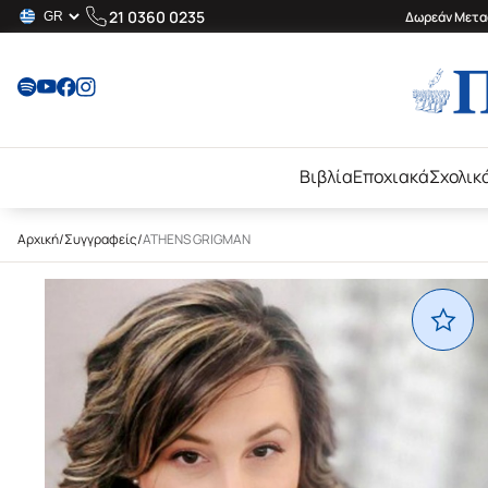
21 0360 0235
Δωρεάν Μεταφ
Βιβλία
Εποχιακά
Σχολικ
Αρχική
/
Συγγραφείς
/
ATHENS GRIGMAN