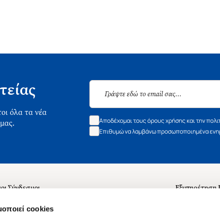
τείας
οι όλα τα νέα
Αποδέχομαι τους όρους χρήσης και την πολι
 μας.
Επιθυμώ να λαμβάνω προσωποποιημένα ενημ
οι Σύνδεσμοι
Εξυπηρέτηση
ά με εμάς
Συχνές ερωτή
μοποιεί cookies
 Εργασίας
Επικοινωνία