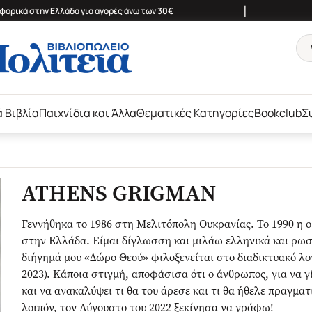
|
ορικά στην Ελλάδα για αγορές άνω των 30€
ά Βιβλία
Παιχνίδια και Άλλα
Θεματικές Κατηγορίες
Bookclub
Σ
ATHENS GRIGMAN
Γεννήθηκα το 1986 στη Μελιτόπολη Ουκρανίας. Το 1990 η ο
στην Ελλάδα. Είμαι δίγλωσση και μιλάω ελληνικά και ρω
διήγημά μου «Δώρο Θεού» φιλοξενείται στο διαδικτυακό λογ
2023). Κάποια στιγμή, αποφάσισα ότι ο άνθρωπος, για να γί
και να ανακαλύψει τι θα του άρεσε και τι θα ήθελε πραγμα
λοιπόν, τον Αύγουστο του 2022 ξεκίνησα να γράφω!