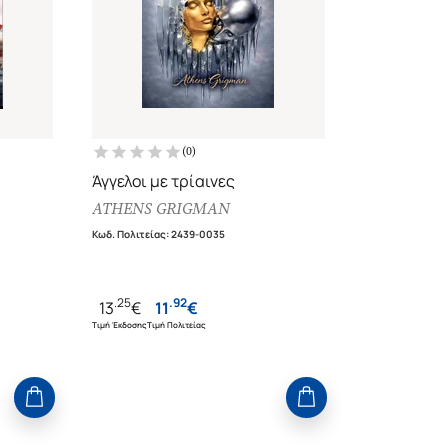
(
0
)
Άγγελοι με τρίαινες
ATHENS GRIGMAN
Κωδ. Πολιτείας
:
2439-0035
.
25
.
92
13
€
11
€
Τιμή Έκδοσης
Τιμή Πολιτείας