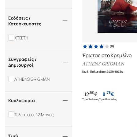
Εκδόσεις /
Κατασκευαστές
ΚΤΙΣΤΗ
(
0
)
Έρωτας στο Κρεμλίνο
Συγγραφείς /
ATHENS GRIGMAN
Δημιουργοί
Κωδ. Πολιτείας
:
2439-0034
ATHENS GRIGMAN
.
50
.
75
12
€
8
€
Τιμή Έκδοσης
Τιμή Πολιτείας
Κυκλοφορία
Τελευταίοι 12 Μήνες
Τιμή