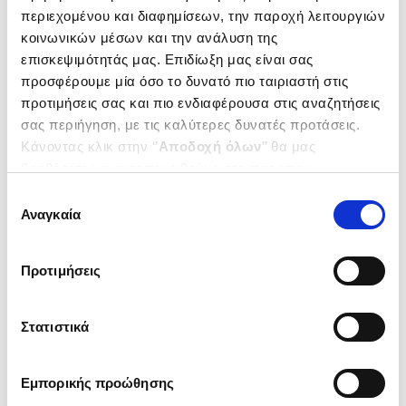
περιεχομένου και διαφημίσεων, την παροχή λειτουργιών
κοινωνικών μέσων και την ανάλυση της
(
0
)
επισκεψιμότητάς μας. Επιδίωξη μας είναι σας
(P/B) Mystery Lights
προσφέρουμε μία όσο το δυνατό πιο ταιριαστή στις
VALENCIA LENA
προτιμήσεις σας και πιο ενδιαφέρουσα στις αναζητήσεις
Κωδ. Πολιτείας
:
5931-0000
σας περιήγηση, με τις καλύτερες δυνατές προτάσεις.
Κάνοντας κλικ στην ‘’
Αποδοχή όλων
’’ θα μας
βοηθήσετε να ανταποκριθούμε στα παραπάνω.
Μπορείτε επίσης να επεξεργαστείτε ποια cookies σας
Επιλογή
.
02
14
€
ενδιαφέρουν και να επιλέξετε από τα παρακάτω με την
Αναγκαία
συγκατάθεσης
Τιμή Πολιτείας
‘’
Αποδοχή επιλογών
΄΄και να ενημερωθείτε σχετικά με
τα cookies στην ‘’Προβολή λεπτομερειών’’.
Προτιμήσεις
Στατιστικά
1-1 από 1 προϊόντα
Εμπορικής προώθησης